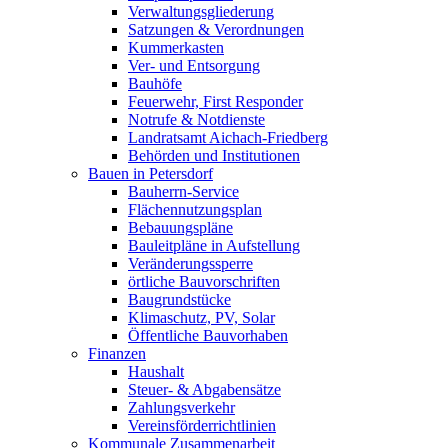
Verwaltungsgliederung
Satzungen & Verordnungen
Kummerkasten
Ver- und Entsorgung
Bauhöfe
Feuerwehr, First Responder
Notrufe & Notdienste
Landratsamt Aichach-Friedberg
Behörden und Institutionen
Bauen in Petersdorf
Bauherrn-Service
Flächennutzungsplan
Bebauungspläne
Bauleitpläne in Aufstellung
Veränderungssperre
örtliche Bauvorschriften
Baugrundstücke
Klimaschutz, PV, Solar
Öffentliche Bauvorhaben
Finanzen
Haushalt
Steuer- & Abgabensätze
Zahlungsverkehr
Vereinsförderrichtlinien
Kommunale Zusammenarbeit