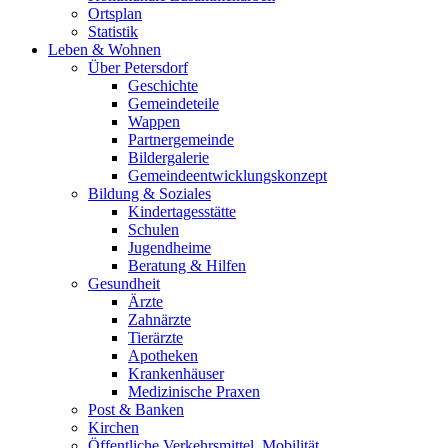
Ortsplan
Statistik
Leben & Wohnen
Über Petersdorf
Geschichte
Gemeindeteile
Wappen
Partnergemeinde
Bildergalerie
Gemeindeentwicklungskonzept
Bildung & Soziales
Kindertagesstätte
Schulen
Jugendheime
Beratung & Hilfen
Gesundheit
Ärzte
Zahnärzte
Tierärzte
Apotheken
Krankenhäuser
Medizinische Praxen
Post & Banken
Kirchen
Öffentliche Verkehrsmittel, Mobilität