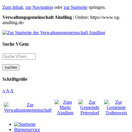
Zum Inhalt
,
zur Navigation
oder
zur Startseite
springen.
Verwaltungsgemeinschaft Aindling
| Online: https://www.vg-
aindling.de/
Suche VGem
suchen
Schriftgröße
A
A
A
Bürgerservice