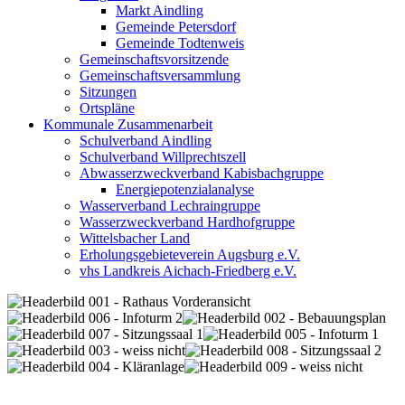
Markt Aindling
Gemeinde Petersdorf
Gemeinde Todtenweis
Gemeinschaftsvorsitzende
Gemeinschaftsversammlung
Sitzungen
Ortspläne
Kommunale Zusammenarbeit
Schulverband Aindling
Schulverband Willprechtszell
Abwasserzweckverband Kabisbachgruppe
Energiepotenzialanalyse
Wasserverband Lechraingruppe
Wasserzweckverband Hardhofgruppe
Wittelsbacher Land
Erholungsgebieteverein Augsburg e.V.
vhs Landkreis Aichach-Friedberg e.V.