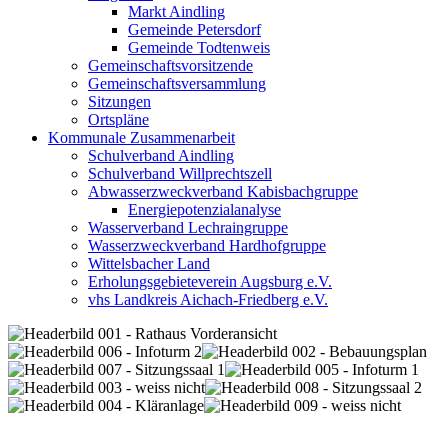
Markt Aindling
Gemeinde Petersdorf
Gemeinde Todtenweis
Gemeinschaftsvorsitzende
Gemeinschaftsversammlung
Sitzungen
Ortspläne
Kommunale Zusammenarbeit
Schulverband Aindling
Schulverband Willprechtszell
Abwasserzweckverband Kabisbachgruppe
Energiepotenzialanalyse
Wasserverband Lechraingruppe
Wasserzweckverband Hardhofgruppe
Wittelsbacher Land
Erholungsgebieteverein Augsburg e.V.
vhs Landkreis Aichach-Friedberg e.V.