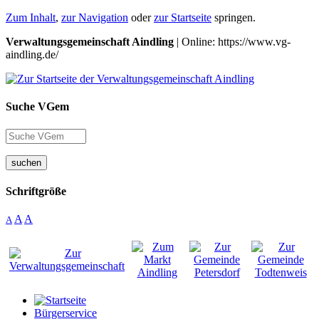
Zum Inhalt
,
zur Navigation
oder
zur Startseite
springen.
Verwaltungsgemeinschaft Aindling
| Online: https://www.vg-
aindling.de/
Suche VGem
suchen
Schriftgröße
A
A
A
Bürgerservice