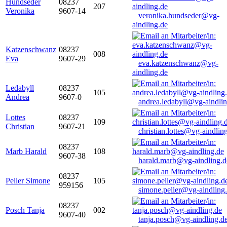
Hundseder
08237
207
Veronika
9607-14
veronika.hundseder@vg-
aindling.de
Katzenschwanz
08237
008
Eva
9607-29
eva.katzenschwanz@vg-
aindling.de
Ledabyll
08237
105
Andrea
9607-0
andrea.ledabyll@vg-aindli
Lottes
08237
109
Christian
9607-21
christian.lottes@vg-aindlin
08237
Marb Harald
108
9607-38
harald.marb@vg-aindling.d
08237
Peller Simone
105
959156
simone.peller@vg-aindling
08237
Posch Tanja
002
9607-40
tanja.posch@vg-aindling.d