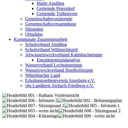
Markt Aindling
Gemeinde Petersdorf
Gemeinde Todtenweis
Gemeinschaftsvorsitzende
Gemeinschaftsversammlung
Sitzungen
Ortspläne
Kommunale Zusammenarbeit
Schulverband Aindling
Schulverband Willprechtszell
Abwasserzweckverband Kabisbachgruppe
Energiepotenzialanalyse
Wasserverband Lechraingruppe
Wasserzweckverband Hardhofgruppe
Wittelsbacher Land
Erholungsgebieteverein Augsburg e.V.
vhs Landkreis Aichach-Friedberg e.V.