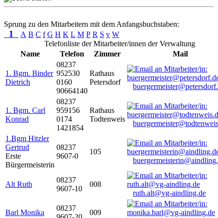
Sprung zu den Mitarbeitern mit dem Anfangsbuchstaben:
1
A
B
C
f
G
H
K
L
M
P
R
S
v
W
Telefonliste der Mitarbeiter/innen der Verwaltung
Name
Telefon
Zimmer
Mail
08237
1. Bgm. Binder
952530
Rathaus
Dietrich
0160
Petersdorf
buergermeister@petersdorf
90664140
08237
1. Bgm. Carl
959156
Rathaus
Konrad
0174
Todtenweis
buergermeister@todtenweis
1421854
1.Bgm Hitzler
Gertrud
08237
105
Erste
9607-0
buergermeisterin@aindling
Bürgermeisterin
08237
Alt Ruth
008
9607-10
ruth.alt@vg-aindling.de
08237
Barl Monika
009
9607-20