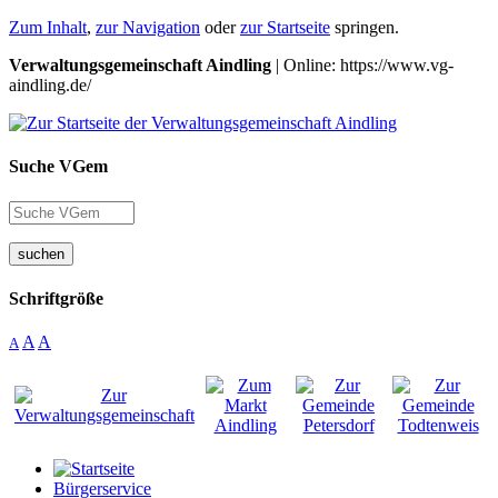
Zum Inhalt
,
zur Navigation
oder
zur Startseite
springen.
Verwaltungsgemeinschaft Aindling
| Online: https://www.vg-
aindling.de/
Suche VGem
suchen
Schriftgröße
A
A
A
Bürgerservice