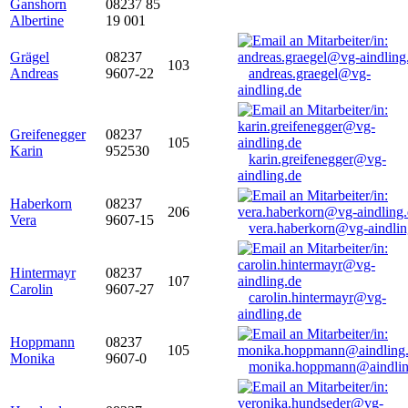
Ganshorn
08237 85
Albertine
19 001
Grägel
08237
103
Andreas
9607-22
andreas.graegel@vg-
aindling.de
Greifenegger
08237
105
Karin
952530
karin.greifenegger@vg-
aindling.de
Haberkorn
08237
206
Vera
9607-15
vera.haberkorn@vg-aindlin
Hintermayr
08237
107
Carolin
9607-27
carolin.hintermayr@vg-
aindling.de
Hoppmann
08237
105
Monika
9607-0
monika.hoppmann@aindlin