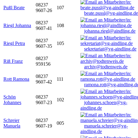
08237
Pußl Beate
107
9607-26
beate.pussl@vg-aindling.de
08237
Riegl Johanna
108
9607-41
johanna.riegl@aindling.de
08237
Riegl Petra
105
9607-35
sekretariat@vg-aindling.de
08237
Riß Franz
959156
archiv@todtenweis.de
08237
Rott Ramona
111
9607-42
ramona.rott@vg-aindling.d
Schön
08237
102
Johannes
9607-23
johannes.schoen@vg-
aindling.de
Schreier
08237
005
Manuela
9607-19
manuela.schreier@vg-
aindling.de