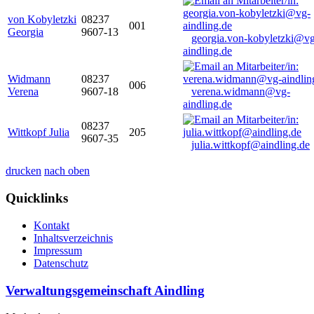
von Kobyletzki
08237
001
Georgia
9607-13
georgia.von-kobyletzki@vg
aindling.de
Widmann
08237
006
Verena
9607-18
verena.widmann@vg-
aindling.de
08237
Wittkopf Julia
205
9607-35
julia.wittkopf@aindling.de
drucken
nach oben
Quicklinks
Kontakt
Inhaltsverzeichnis
Impressum
Datenschutz
Verwaltungsgemeinschaft Aindling