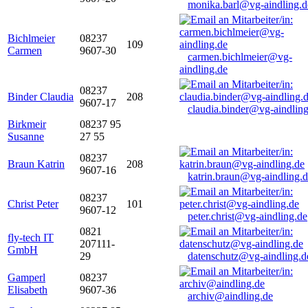
monika.barl@vg-aindling.d
Bichlmeier
08237
109
Carmen
9607-30
carmen.bichlmeier@vg-
aindling.de
08237
Binder Claudia
208
9607-17
claudia.binder@vg-aindling
Birkmeir
08237 95
Susanne
27 55
08237
Braun Katrin
208
9607-16
katrin.braun@vg-aindling.
08237
Christ Peter
101
9607-12
peter.christ@vg-aindling.de
0821
fly-tech IT
207111-
GmbH
29
datenschutz@vg-aindling.d
Gamperl
08237
Elisabeth
9607-36
archiv@aindling.de