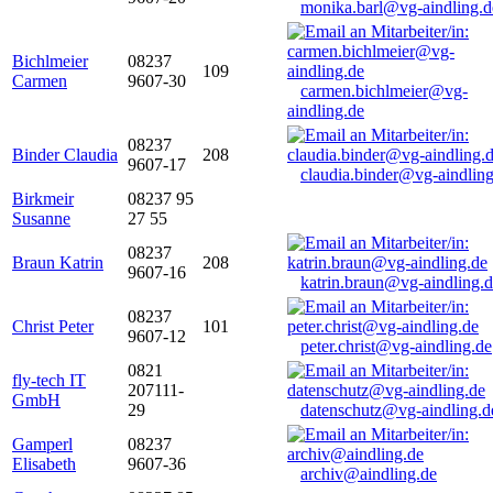
monika.barl@vg-aindling.d
Bichlmeier
08237
109
Carmen
9607-30
carmen.bichlmeier@vg-
aindling.de
08237
Binder Claudia
208
9607-17
claudia.binder@vg-aindling
Birkmeir
08237 95
Susanne
27 55
08237
Braun Katrin
208
9607-16
katrin.braun@vg-aindling.
08237
Christ Peter
101
9607-12
peter.christ@vg-aindling.de
0821
fly-tech IT
207111-
GmbH
29
datenschutz@vg-aindling.d
Gamperl
08237
Elisabeth
9607-36
archiv@aindling.de