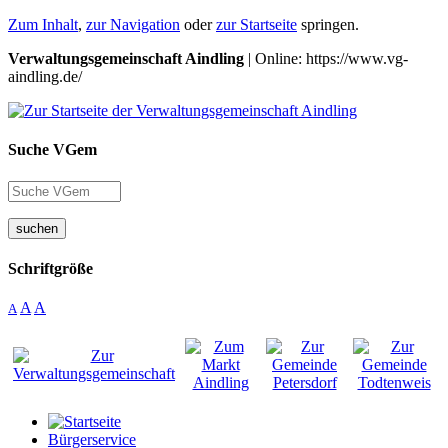
Zum Inhalt
,
zur Navigation
oder
zur Startseite
springen.
Verwaltungsgemeinschaft Aindling
| Online: https://www.vg-
aindling.de/
Suche VGem
suchen
Schriftgröße
A
A
A
Bürgerservice