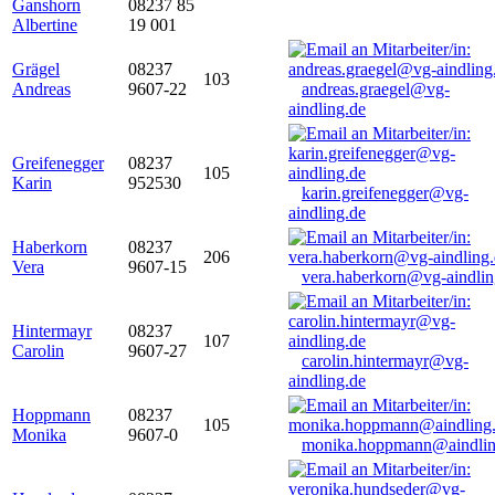
Ganshorn
08237 85
Albertine
19 001
Grägel
08237
103
Andreas
9607-22
andreas.graegel@vg-
aindling.de
Greifenegger
08237
105
Karin
952530
karin.greifenegger@vg-
aindling.de
Haberkorn
08237
206
Vera
9607-15
vera.haberkorn@vg-aindlin
Hintermayr
08237
107
Carolin
9607-27
carolin.hintermayr@vg-
aindling.de
Hoppmann
08237
105
Monika
9607-0
monika.hoppmann@aindlin