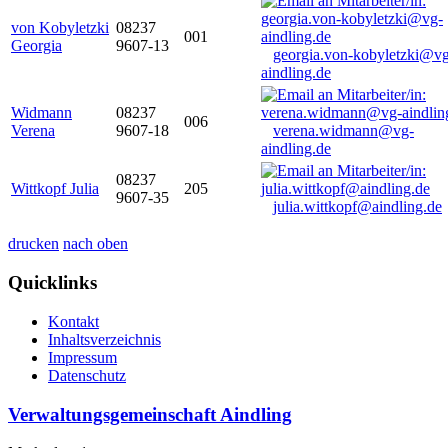
von Kobyletzki
08237
001
Georgia
9607-13
georgia.von-kobyletzki@vg
aindling.de
Widmann
08237
006
Verena
9607-18
verena.widmann@vg-
aindling.de
08237
Wittkopf Julia
205
9607-35
julia.wittkopf@aindling.de
drucken
nach oben
Quicklinks
Kontakt
Inhaltsverzeichnis
Impressum
Datenschutz
Verwaltungsgemeinschaft Aindling