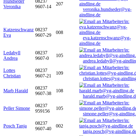
Hundseder
08237
207
Veronika
9607-14
veronika.hundseder@vg-
aindling.de
Katzenschwanz
08237
008
Eva
9607-29
eva.katzenschwanz@vg-
aindling.de
Ledabyll
08237
105
Andrea
9607-0
andrea.ledabyll@vg-aindli
Lottes
08237
109
Christian
9607-21
christian.lottes@vg-aindlin
08237
Marb Harald
108
9607-38
harald.marb@vg-aindling.d
08237
Peller Simone
105
959156
simone.peller@vg-aindling
08237
Posch Tanja
002
9607-40
tanja.posch@vg-aindling.d