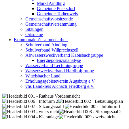
Markt Aindling
Gemeinde Petersdorf
Gemeinde Todtenweis
Gemeinschaftsvorsitzende
Gemeinschaftsversammlung
Sitzungen
Ortspläne
Kommunale Zusammenarbeit
Schulverband Aindling
Schulverband Willprechtszell
Abwasserzweckverband Kabisbachgruppe
Energiepotenzialanalyse
Wasserverband Lechraingruppe
Wasserzweckverband Hardhofgruppe
Wittelsbacher Land
Erholungsgebieteverein Augsburg e.V.
vhs Landkreis Aichach-Friedberg e.V.