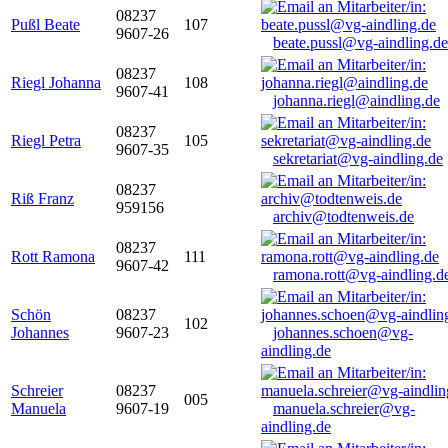
08237
Pußl Beate
107
9607-26
beate.pussl@vg-aindling.de
08237
Riegl Johanna
108
9607-41
johanna.riegl@aindling.de
08237
Riegl Petra
105
9607-35
sekretariat@vg-aindling.de
08237
Riß Franz
959156
archiv@todtenweis.de
08237
Rott Ramona
111
9607-42
ramona.rott@vg-aindling.d
Schön
08237
102
Johannes
9607-23
johannes.schoen@vg-
aindling.de
Schreier
08237
005
Manuela
9607-19
manuela.schreier@vg-
aindling.de