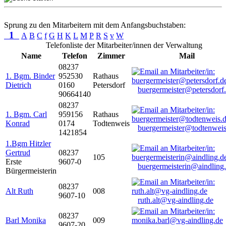
Sprung zu den Mitarbeitern mit dem Anfangsbuchstaben:
1
A
B
C
f
G
H
K
L
M
P
R
S
v
W
Telefonliste der Mitarbeiter/innen der Verwaltung
Name
Telefon
Zimmer
Mail
08237
1. Bgm. Binder
952530
Rathaus
Dietrich
0160
Petersdorf
buergermeister@petersdorf
90664140
08237
1. Bgm. Carl
959156
Rathaus
Konrad
0174
Todtenweis
buergermeister@todtenweis
1421854
1.Bgm Hitzler
Gertrud
08237
105
Erste
9607-0
buergermeisterin@aindling
Bürgermeisterin
08237
Alt Ruth
008
9607-10
ruth.alt@vg-aindling.de
08237
Barl Monika
009
9607-20