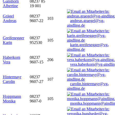
Ganshorn
08237 85
Albertine
19 001
Grägel
08237
103
Andreas
9607-22
andreas.graegel@vg-
aindling.de
Greifenegger
08237
105
Karin
952530
karin.greifenegger@vg-
aindling.de
Haberkorn
08237
206
Vera
9607-15
vera.haberkorn@vg-aindlin
Hintermayr
08237
107
Carolin
9607-27
carolin.hintermayr@vg-
aindling.de
Hoppmann
08237
105
Monika
9607-0
monika.hoppmann@aindlin