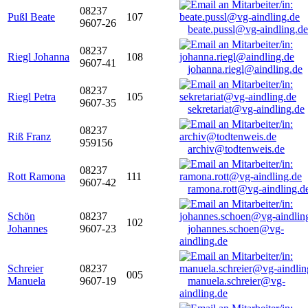
08237
Pußl Beate
107
9607-26
beate.pussl@vg-aindling.de
08237
Riegl Johanna
108
9607-41
johanna.riegl@aindling.de
08237
Riegl Petra
105
9607-35
sekretariat@vg-aindling.de
08237
Riß Franz
959156
archiv@todtenweis.de
08237
Rott Ramona
111
9607-42
ramona.rott@vg-aindling.d
Schön
08237
102
Johannes
9607-23
johannes.schoen@vg-
aindling.de
Schreier
08237
005
Manuela
9607-19
manuela.schreier@vg-
aindling.de