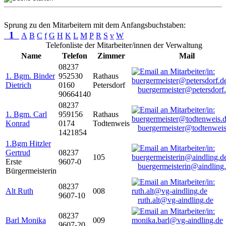
Sprung zu den Mitarbeitern mit dem Anfangsbuchstaben:
1
A
B
C
f
G
H
K
L
M
P
R
S
v
W
Telefonliste der Mitarbeiter/innen der Verwaltung
Name
Telefon
Zimmer
Mail
08237
1. Bgm. Binder
952530
Rathaus
Dietrich
0160
Petersdorf
buergermeister@petersdorf
90664140
08237
1. Bgm. Carl
959156
Rathaus
Konrad
0174
Todtenweis
buergermeister@todtenweis
1421854
1.Bgm Hitzler
Gertrud
08237
105
Erste
9607-0
buergermeisterin@aindling
Bürgermeisterin
08237
Alt Ruth
008
9607-10
ruth.alt@vg-aindling.de
08237
Barl Monika
009
9607-20