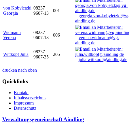
von Kobyletzki
08237
001
Georgia
9607-13
georgia.von-kobyletzki@vg
aindling.de
Widmann
08237
006
Verena
9607-18
verena.widmann@vg-
aindling.de
08237
Wittkopf Julia
205
9607-35
julia.wittkopf@aindling.de
drucken
nach oben
Quicklinks
Kontakt
Inhaltsverzeichnis
Impressum
Datenschutz
Verwaltungsgemeinschaft Aindling