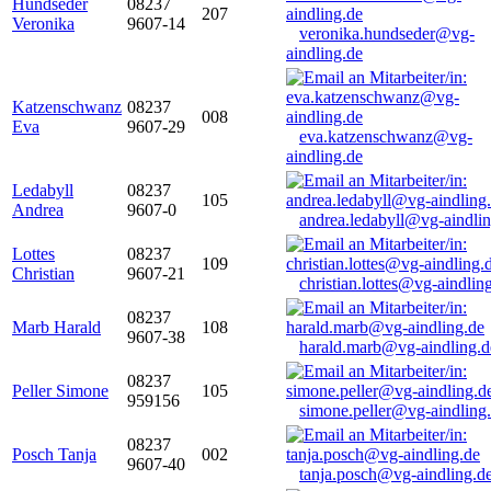
Hundseder
08237
207
Veronika
9607-14
veronika.hundseder@vg-
aindling.de
Katzenschwanz
08237
008
Eva
9607-29
eva.katzenschwanz@vg-
aindling.de
Ledabyll
08237
105
Andrea
9607-0
andrea.ledabyll@vg-aindli
Lottes
08237
109
Christian
9607-21
christian.lottes@vg-aindlin
08237
Marb Harald
108
9607-38
harald.marb@vg-aindling.d
08237
Peller Simone
105
959156
simone.peller@vg-aindling
08237
Posch Tanja
002
9607-40
tanja.posch@vg-aindling.d