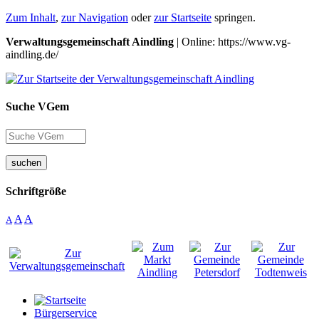
Zum Inhalt
,
zur Navigation
oder
zur Startseite
springen.
Verwaltungsgemeinschaft Aindling
| Online: https://www.vg-
aindling.de/
Suche VGem
suchen
Schriftgröße
A
A
A
Bürgerservice