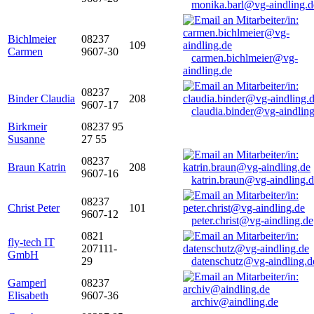
monika.barl@vg-aindling.d
Bichlmeier
08237
109
Carmen
9607-30
carmen.bichlmeier@vg-
aindling.de
08237
Binder Claudia
208
9607-17
claudia.binder@vg-aindling
Birkmeir
08237 95
Susanne
27 55
08237
Braun Katrin
208
9607-16
katrin.braun@vg-aindling.
08237
Christ Peter
101
9607-12
peter.christ@vg-aindling.de
0821
fly-tech IT
207111-
GmbH
29
datenschutz@vg-aindling.d
Gamperl
08237
Elisabeth
9607-36
archiv@aindling.de