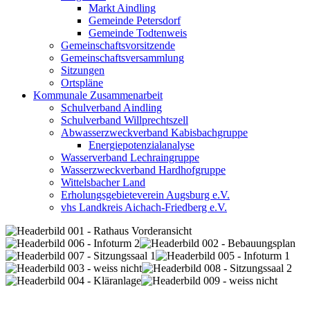
Markt Aindling
Gemeinde Petersdorf
Gemeinde Todtenweis
Gemeinschaftsvorsitzende
Gemeinschaftsversammlung
Sitzungen
Ortspläne
Kommunale Zusammenarbeit
Schulverband Aindling
Schulverband Willprechtszell
Abwasserzweckverband Kabisbachgruppe
Energiepotenzialanalyse
Wasserverband Lechraingruppe
Wasserzweckverband Hardhofgruppe
Wittelsbacher Land
Erholungsgebieteverein Augsburg e.V.
vhs Landkreis Aichach-Friedberg e.V.