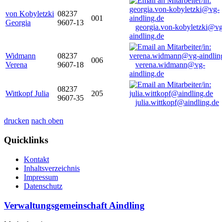
von Kobyletzki
08237
001
Georgia
9607-13
georgia.von-kobyletzki@vg
aindling.de
Widmann
08237
006
Verena
9607-18
verena.widmann@vg-
aindling.de
08237
Wittkopf Julia
205
9607-35
julia.wittkopf@aindling.de
drucken
nach oben
Quicklinks
Kontakt
Inhaltsverzeichnis
Impressum
Datenschutz
Verwaltungsgemeinschaft Aindling