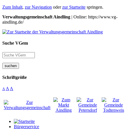
Zum Inhalt
,
zur Navigation
oder
zur Startseite
springen.
Verwaltungsgemeinschaft Aindling
| Online: https://www.vg-
aindling.de/
Suche VGem
suchen
Schriftgröße
A
A
A
Bürgerservice