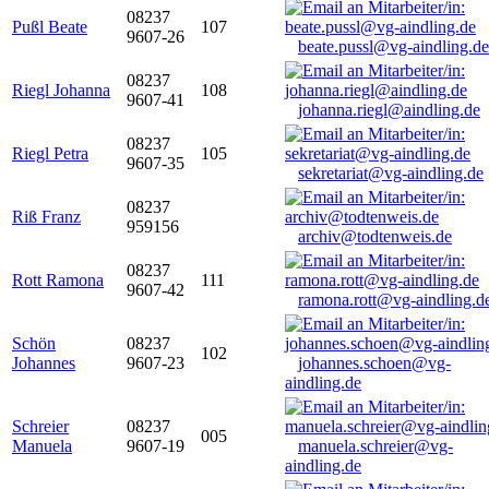
08237
Pußl Beate
107
9607-26
beate.pussl@vg-aindling.de
08237
Riegl Johanna
108
9607-41
johanna.riegl@aindling.de
08237
Riegl Petra
105
9607-35
sekretariat@vg-aindling.de
08237
Riß Franz
959156
archiv@todtenweis.de
08237
Rott Ramona
111
9607-42
ramona.rott@vg-aindling.d
Schön
08237
102
Johannes
9607-23
johannes.schoen@vg-
aindling.de
Schreier
08237
005
Manuela
9607-19
manuela.schreier@vg-
aindling.de