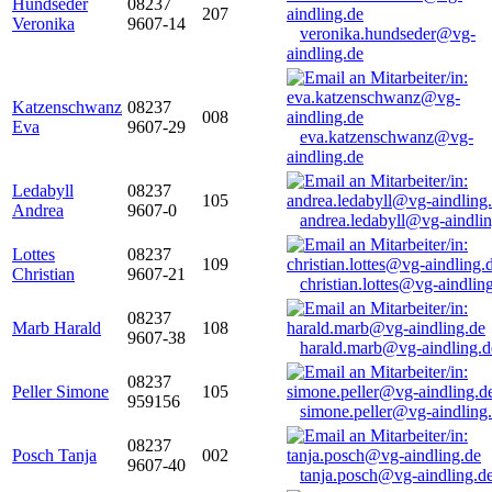
Hundseder
08237
207
Veronika
9607-14
veronika.hundseder@vg-
aindling.de
Katzenschwanz
08237
008
Eva
9607-29
eva.katzenschwanz@vg-
aindling.de
Ledabyll
08237
105
Andrea
9607-0
andrea.ledabyll@vg-aindli
Lottes
08237
109
Christian
9607-21
christian.lottes@vg-aindlin
08237
Marb Harald
108
9607-38
harald.marb@vg-aindling.d
08237
Peller Simone
105
959156
simone.peller@vg-aindling
08237
Posch Tanja
002
9607-40
tanja.posch@vg-aindling.d