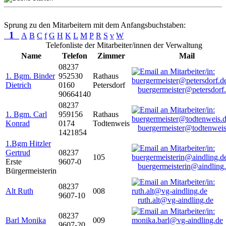
Sprung zu den Mitarbeitern mit dem Anfangsbuchstaben:
1
A
B
C
f
G
H
K
L
M
P
R
S
v
W
Telefonliste der Mitarbeiter/innen der Verwaltung
Name
Telefon
Zimmer
Mail
08237
1. Bgm. Binder
952530
Rathaus
Dietrich
0160
Petersdorf
buergermeister@petersdorf
90664140
08237
1. Bgm. Carl
959156
Rathaus
Konrad
0174
Todtenweis
buergermeister@todtenweis
1421854
1.Bgm Hitzler
Gertrud
08237
105
Erste
9607-0
buergermeisterin@aindling
Bürgermeisterin
08237
Alt Ruth
008
9607-10
ruth.alt@vg-aindling.de
08237
Barl Monika
009
9607-20