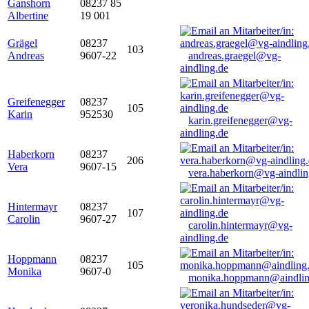
Ganshorn
08237 85
Albertine
19 001
Grägel
08237
103
Andreas
9607-22
andreas.graegel@vg-
aindling.de
Greifenegger
08237
105
Karin
952530
karin.greifenegger@vg-
aindling.de
Haberkorn
08237
206
Vera
9607-15
vera.haberkorn@vg-aindlin
Hintermayr
08237
107
Carolin
9607-27
carolin.hintermayr@vg-
aindling.de
Hoppmann
08237
105
Monika
9607-0
monika.hoppmann@aindlin