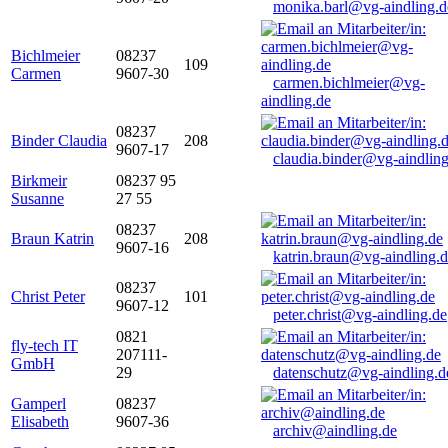
monika.barl@vg-aindling.d
Bichlmeier
08237
109
Carmen
9607-30
carmen.bichlmeier@vg-
aindling.de
08237
Binder Claudia
208
9607-17
claudia.binder@vg-aindling
Birkmeir
08237 95
Susanne
27 55
08237
Braun Katrin
208
9607-16
katrin.braun@vg-aindling.
08237
Christ Peter
101
9607-12
peter.christ@vg-aindling.de
0821
fly-tech IT
207111-
GmbH
29
datenschutz@vg-aindling.d
Gamperl
08237
Elisabeth
9607-36
archiv@aindling.de