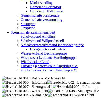
Markt Aindling
Gemeinde Petersdorf
Gemeinde Todtenweis
Gemeinschaftsvorsitzende
Gemeinschaftsversammlung
Sitzungen
Ortspläne
Kommunale Zusammenarbeit
Schulverband Aindling
Schulverband Willprechtszell
Abwasserzweckverband Kabisbachgruppe
Energiepotenzialanalyse
Wasserverband Lechraingruppe
Wasserzweckverband Hardhofgruppe
Wittelsbacher Land
Erholungsgebieteverein Augsburg e.V.
vhs Landkreis Aichach-Friedberg e.V.