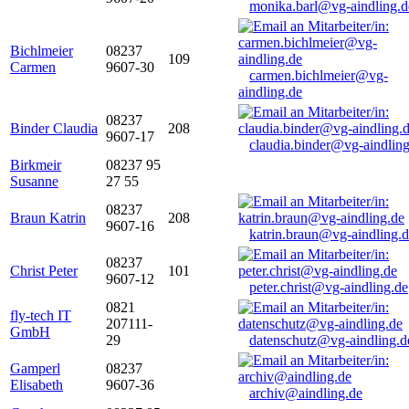
monika.barl@vg-aindling.d
Bichlmeier
08237
109
Carmen
9607-30
carmen.bichlmeier@vg-
aindling.de
08237
Binder Claudia
208
9607-17
claudia.binder@vg-aindling
Birkmeir
08237 95
Susanne
27 55
08237
Braun Katrin
208
9607-16
katrin.braun@vg-aindling.
08237
Christ Peter
101
9607-12
peter.christ@vg-aindling.de
0821
fly-tech IT
207111-
GmbH
29
datenschutz@vg-aindling.d
Gamperl
08237
Elisabeth
9607-36
archiv@aindling.de