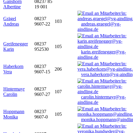
Ganshorn
08237 85
Albertine
19 001
Grägel
08237
103
Andreas
9607-22
andreas.graegel@vg-
aindling.de
Greifenegger
08237
105
Karin
952530
karin.greifenegger@vg-
aindling.de
Haberkorn
08237
206
Vera
9607-15
vera.haberkorn@vg-aindlin
Hintermayr
08237
107
Carolin
9607-27
carolin.hintermayr@vg-
aindling.de
Hoppmann
08237
105
Monika
9607-0
monika.hoppmann@aindlin