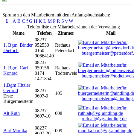
Sprung zu den Mitarbeitern mit dem Anfangsbuchstaben:
1
A
B
C
f
G
H
K
L
M
P
R
S
v
W
Telefonliste der Mitarbeiter/innen der Verwaltung
Name
Telefon
Zimmer
Mail
08237
1. Bgm. Binder
952530
Rathaus
Dietrich
0160
Petersdorf
buergermeister@petersdorf
90664140
08237
1. Bgm. Carl
959156
Rathaus
Konrad
0174
Todtenweis
buergermeister@todtenweis
1421854
1.Bgm Hitzler
Gertrud
08237
105
Erste
9607-0
buergermeisterin@aindling
Bürgermeisterin
08237
Alt Ruth
008
9607-10
ruth.alt@vg-aindling.de
08237
Barl Monika
009
9607-20