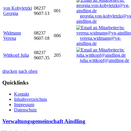
von Kobyletzki
08237
001
Georgia
9607-13
georgia.von-kobyletzki@vg
aindling.de
Widmann
08237
006
Verena
9607-18
verena.widmann@vg-
aindling.de
08237
Wittkopf Julia
205
9607-35
julia.wittkopf@aindling.de
drucken
nach oben
Quicklinks
Kontakt
Inhaltsverzeichnis
Impressum
Datenschutz
Verwaltungsgemeinschaft Aindling