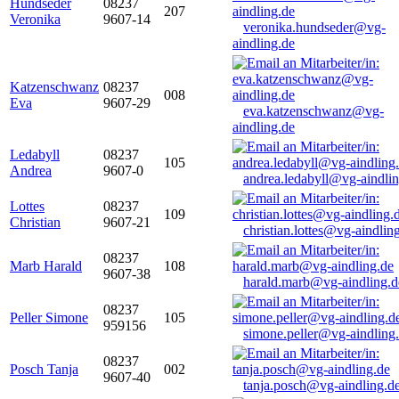
Hundseder
08237
207
Veronika
9607-14
veronika.hundseder@vg-
aindling.de
Katzenschwanz
08237
008
Eva
9607-29
eva.katzenschwanz@vg-
aindling.de
Ledabyll
08237
105
Andrea
9607-0
andrea.ledabyll@vg-aindli
Lottes
08237
109
Christian
9607-21
christian.lottes@vg-aindlin
08237
Marb Harald
108
9607-38
harald.marb@vg-aindling.d
08237
Peller Simone
105
959156
simone.peller@vg-aindling
08237
Posch Tanja
002
9607-40
tanja.posch@vg-aindling.d