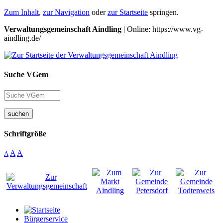
Zum Inhalt
,
zur Navigation
oder
zur Startseite
springen.
Verwaltungsgemeinschaft Aindling
| Online: https://www.vg-
aindling.de/
Suche VGem
suchen
Schriftgröße
A
A
A
Bürgerservice