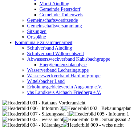
Markt Aindling
Gemeinde Petersdorf
Gemeinde Todtenweis
Gemeinschaftsvorsitzende
Gemeinschaftsversammlung
Sitzungen
Ortspläne
Kommunale Zusammenarbeit
Schulverband Aindling
Schulverband Willprechtszell
Abwasserzweckverband Kabisbachgruppe
Energiepotenzialanalyse
Wasserverband Lechraingruppe
Wasserzweckverband Hardhofgruppe
Wittelsbacher Land
Erholungsgebieteverein Augsburg e.V.
vhs Landkreis Aichach-Friedberg e.V.