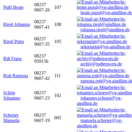
08237
Pußl Beate
107
9607-26
beate.pussl@vg-aindling.de
08237
Riegl Johanna
108
9607-41
johanna.riegl@aindling.de
08237
Riegl Petra
105
9607-35
sekretariat@vg-aindling.de
08237
Riß Franz
959156
archiv@todtenweis.de
08237
Rott Ramona
111
9607-42
ramona.rott@vg-aindling.d
Schön
08237
102
Johannes
9607-23
johannes.schoen@vg-
aindling.de
Schreier
08237
005
Manuela
9607-19
manuela.schreier@vg-
aindling.de