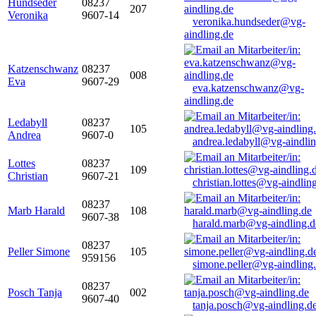
Hundseder
08237
207
Veronika
9607-14
veronika.hundseder@vg-
aindling.de
Katzenschwanz
08237
008
Eva
9607-29
eva.katzenschwanz@vg-
aindling.de
Ledabyll
08237
105
Andrea
9607-0
andrea.ledabyll@vg-aindli
Lottes
08237
109
Christian
9607-21
christian.lottes@vg-aindlin
08237
Marb Harald
108
9607-38
harald.marb@vg-aindling.d
08237
Peller Simone
105
959156
simone.peller@vg-aindling
08237
Posch Tanja
002
9607-40
tanja.posch@vg-aindling.d