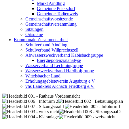
Markt Aindling
Gemeinde Petersdorf
Gemeinde Todtenweis
Gemeinschaftsvorsitzende
Gemeinschaftsversammlung
Sitzungen
Ortspläne
Kommunale Zusammenarbeit
Schulverband Aindling
Schulverband Willprechtszell
Abwasserzweckverband Kabisbachgruppe
Energiepotenzialanalyse
Wasserverband Lechraingruppe
Wasserzweckverband Hardhofgruppe
Wittelsbacher Land
Erholungsgebieteverein Augsburg e.V.
vhs Landkreis Aichach-Friedberg e.V.