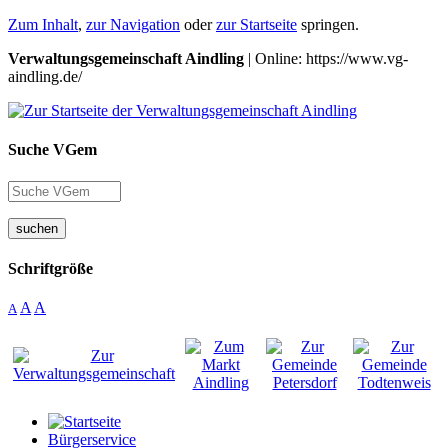
Zum Inhalt
,
zur Navigation
oder
zur Startseite
springen.
Verwaltungsgemeinschaft Aindling
| Online: https://www.vg-
aindling.de/
Suche VGem
suchen
Schriftgröße
A
A
A
Bürgerservice