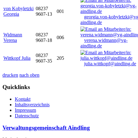
von Kobyletzki
08237
001
Georgia
9607-13
georgia.von-kobyletzki@vg
aindling.de
Widmann
08237
006
Verena
9607-18
verena.widmann@vg-
aindling.de
08237
Wittkopf Julia
205
9607-35
julia.wittkopf@aindling.de
drucken
nach oben
Quicklinks
Kontakt
Inhaltsverzeichnis
Impressum
Datenschutz
Verwaltungsgemeinschaft Aindling