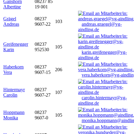
Ganshorn
08237 85
Albertine
19 001
Grägel
08237
103
Andreas
9607-22
andreas.graegel@vg-
aindling.de
Greifenegger
08237
105
Karin
952530
karin.greifenegger@vg-
aindling.de
Haberkorn
08237
206
Vera
9607-15
vera.haberkorn@vg-aindlin
Hintermayr
08237
107
Carolin
9607-27
carolin.hintermayr@vg-
aindling.de
Hoppmann
08237
105
Monika
9607-0
monika.hoppmann@aindlin