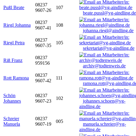
08237
Pußl Beate
107
9607-26
beate.pussl@vg-aindling.de
08237
Riegl Johanna
108
9607-41
johanna.riegl@aindling.de
08237
Riegl Petra
105
9607-35
sekretariat@vg-aindling.de
08237
Riß Franz
959156
archiv@todtenweis.de
08237
Rott Ramona
111
9607-42
ramona.rott@vg-aindling.d
Schön
08237
102
Johannes
9607-23
johannes.schoen@vg-
aindling.de
Schreier
08237
005
Manuela
9607-19
manuela.schreier@vg-
aindling.de