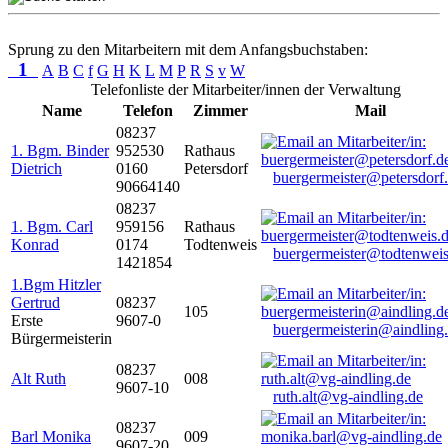
Sprung zu den Mitarbeitern mit dem Anfangsbuchstaben:
1
A
B
C
f
G
H
K
L
M
P
R
S
v
W
Telefonliste der Mitarbeiter/innen der Verwaltung
Name
Telefon
Zimmer
Mail
08237
1. Bgm. Binder
952530
Rathaus
Dietrich
0160
Petersdorf
buergermeister@petersdorf
90664140
08237
1. Bgm. Carl
959156
Rathaus
Konrad
0174
Todtenweis
buergermeister@todtenweis
1421854
1.Bgm Hitzler
Gertrud
08237
105
Erste
9607-0
buergermeisterin@aindling
Bürgermeisterin
08237
Alt Ruth
008
9607-10
ruth.alt@vg-aindling.de
08237
Barl Monika
009
9607-20