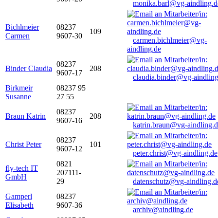
monika.barl@vg-aindling.d
Bichlmeier
08237
109
Carmen
9607-30
carmen.bichlmeier@vg-
aindling.de
08237
Binder Claudia
208
9607-17
claudia.binder@vg-aindling
Birkmeir
08237 95
Susanne
27 55
08237
Braun Katrin
208
9607-16
katrin.braun@vg-aindling.
08237
Christ Peter
101
9607-12
peter.christ@vg-aindling.de
0821
fly-tech IT
207111-
GmbH
29
datenschutz@vg-aindling.d
Gamperl
08237
Elisabeth
9607-36
archiv@aindling.de