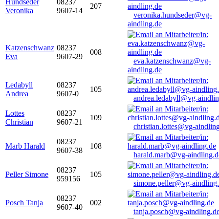
Hundseder
08237
207
Veronika
9607-14
veronika.hundseder@vg-
aindling.de
Katzenschwanz
08237
008
Eva
9607-29
eva.katzenschwanz@vg-
aindling.de
Ledabyll
08237
105
Andrea
9607-0
andrea.ledabyll@vg-aindli
Lottes
08237
109
Christian
9607-21
christian.lottes@vg-aindlin
08237
Marb Harald
108
9607-38
harald.marb@vg-aindling.d
08237
Peller Simone
105
959156
simone.peller@vg-aindling
08237
Posch Tanja
002
9607-40
tanja.posch@vg-aindling.d