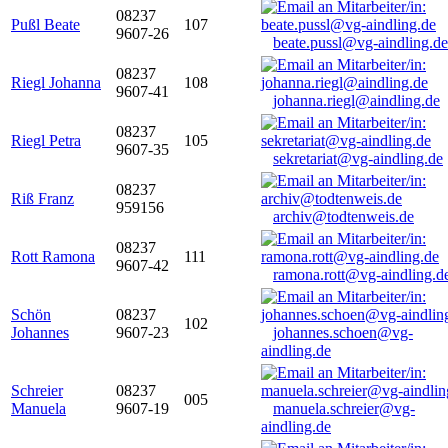
08237
Pußl Beate
107
9607-26
beate.pussl@vg-aindling.de
08237
Riegl Johanna
108
9607-41
johanna.riegl@aindling.de
08237
Riegl Petra
105
9607-35
sekretariat@vg-aindling.de
08237
Riß Franz
959156
archiv@todtenweis.de
08237
Rott Ramona
111
9607-42
ramona.rott@vg-aindling.d
Schön
08237
102
Johannes
9607-23
johannes.schoen@vg-
aindling.de
Schreier
08237
005
Manuela
9607-19
manuela.schreier@vg-
aindling.de