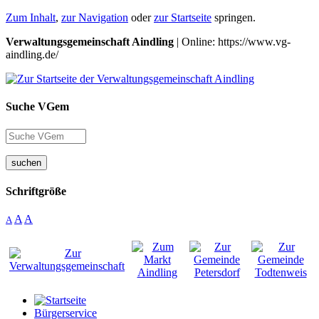
Zum Inhalt
,
zur Navigation
oder
zur Startseite
springen.
Verwaltungsgemeinschaft Aindling
| Online: https://www.vg-
aindling.de/
Suche VGem
suchen
Schriftgröße
A
A
A
Bürgerservice