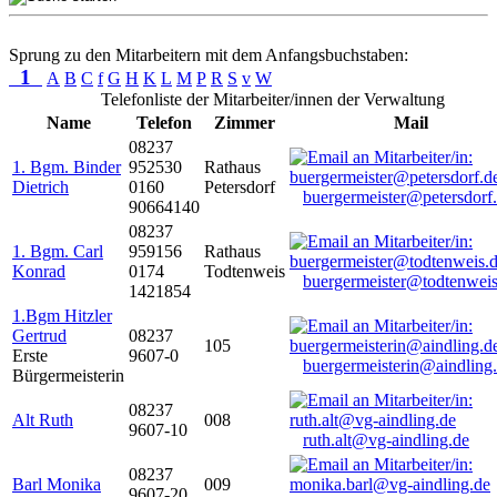
Sprung zu den Mitarbeitern mit dem Anfangsbuchstaben:
1
A
B
C
f
G
H
K
L
M
P
R
S
v
W
Telefonliste der Mitarbeiter/innen der Verwaltung
Name
Telefon
Zimmer
Mail
08237
1. Bgm. Binder
952530
Rathaus
Dietrich
0160
Petersdorf
buergermeister@petersdorf
90664140
08237
1. Bgm. Carl
959156
Rathaus
Konrad
0174
Todtenweis
buergermeister@todtenweis
1421854
1.Bgm Hitzler
Gertrud
08237
105
Erste
9607-0
buergermeisterin@aindling
Bürgermeisterin
08237
Alt Ruth
008
9607-10
ruth.alt@vg-aindling.de
08237
Barl Monika
009
9607-20