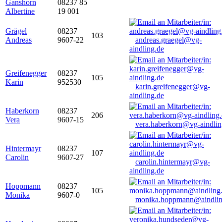
Ganshorn
08237 85
Albertine
19 001
Grägel
08237
103
Andreas
9607-22
andreas.graegel@vg-
aindling.de
Greifenegger
08237
105
Karin
952530
karin.greifenegger@vg-
aindling.de
Haberkorn
08237
206
Vera
9607-15
vera.haberkorn@vg-aindlin
Hintermayr
08237
107
Carolin
9607-27
carolin.hintermayr@vg-
aindling.de
Hoppmann
08237
105
Monika
9607-0
monika.hoppmann@aindlin