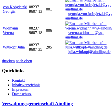
von Kobyletzki
08237
001
Georgia
9607-13
georgia.von-kobyletzki@vg
aindling.de
Widmann
08237
006
Verena
9607-18
verena.widmann@vg-
aindling.de
08237
Wittkopf Julia
205
9607-35
julia.wittkopf@aindling.de
drucken
nach oben
Quicklinks
Kontakt
Inhaltsverzeichnis
Impressum
Datenschutz
Verwaltungsgemeinschaft Aindling