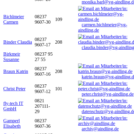
monika.barl@vg-aindling.d
Bichlmeier
08237
109
Carmen
9607-30
carmen.bichlmeier@vg-
aindling.de
08237
Binder Claudia
208
9607-17
claudia.binder@vg-aindling
Birkmeir
08237 95
Susanne
27 55
08237
Braun Katrin
208
9607-16
katrin.braun@vg-aindling.
08237
Christ Peter
101
9607-12
peter.christ@vg-aindling.de
0821
fly-tech IT
207111-
GmbH
29
datenschutz@vg-aindling.d
Gamperl
08237
Elisabeth
9607-36
archiv@aindling.de