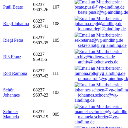
08237
Pußl Beate
107
9607-26
beate.pussl@vg-aindling.de
08237
Riegl Johanna
108
9607-41
johanna.riegl@aindling.de
08237
Riegl Petra
105
9607-35
sekretariat@vg-aindling.de
08237
Riß Franz
959156
archiv@todtenweis.de
08237
Rott Ramona
111
9607-42
ramona.rott@vg-aindling.d
Schön
08237
102
Johannes
9607-23
johannes.schoen@vg-
aindling.de
Schreier
08237
005
Manuela
9607-19
manuela.schreier@vg-
aindling.de