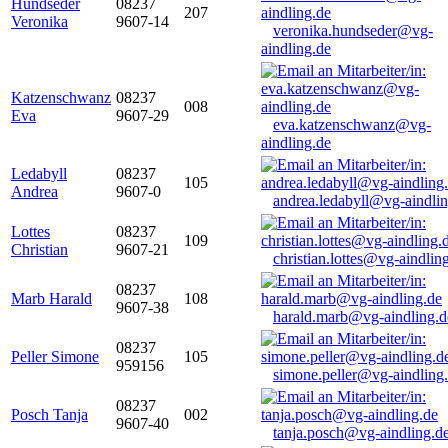
Hundseder
08237
207
Veronika
9607-14
veronika.hundseder@vg-
aindling.de
Katzenschwanz
08237
008
Eva
9607-29
eva.katzenschwanz@vg-
aindling.de
Ledabyll
08237
105
Andrea
9607-0
andrea.ledabyll@vg-aindli
Lottes
08237
109
Christian
9607-21
christian.lottes@vg-aindlin
08237
Marb Harald
108
9607-38
harald.marb@vg-aindling.d
08237
Peller Simone
105
959156
simone.peller@vg-aindling
08237
Posch Tanja
002
9607-40
tanja.posch@vg-aindling.d