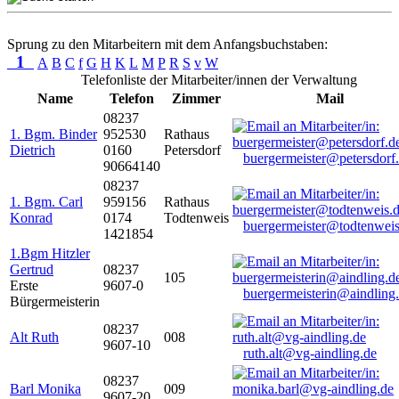
Sprung zu den Mitarbeitern mit dem Anfangsbuchstaben:
1
A
B
C
f
G
H
K
L
M
P
R
S
v
W
Telefonliste der Mitarbeiter/innen der Verwaltung
Name
Telefon
Zimmer
Mail
08237
1. Bgm. Binder
952530
Rathaus
Dietrich
0160
Petersdorf
buergermeister@petersdorf
90664140
08237
1. Bgm. Carl
959156
Rathaus
Konrad
0174
Todtenweis
buergermeister@todtenweis
1421854
1.Bgm Hitzler
Gertrud
08237
105
Erste
9607-0
buergermeisterin@aindling
Bürgermeisterin
08237
Alt Ruth
008
9607-10
ruth.alt@vg-aindling.de
08237
Barl Monika
009
9607-20