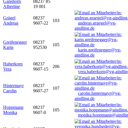
Ganshorn
08237 85
Albertine
19 001
Grägel
08237
103
Andreas
9607-22
andreas.graegel@vg-
aindling.de
Greifenegger
08237
105
Karin
952530
karin.greifenegger@vg-
aindling.de
Haberkorn
08237
206
Vera
9607-15
vera.haberkorn@vg-aindlin
Hintermayr
08237
107
Carolin
9607-27
carolin.hintermayr@vg-
aindling.de
Hoppmann
08237
105
Monika
9607-0
monika.hoppmann@aindlin