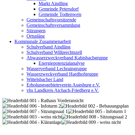
Markt Aindling
Gemeinde Petersdorf
Gemeinde Todtenweis
Gemeinschaftsvorsitzende
Gemeinschaftsversammlung
Sitzungen
Ortspläne
Kommunale Zusammenarbeit
Schulverband Aindling
Schulverband Willprechtszell
Abwasserzweckverband Kabisbachgruppe
Energiepotenzialanalyse
Wasserverband Lechraingruppe
Wasserzweckverband Hardhofgruppe
Wittelsbacher Land
Erholungsgebieteverein Augsburg e.V.
vhs Landkreis Aichach-Friedberg e.V.