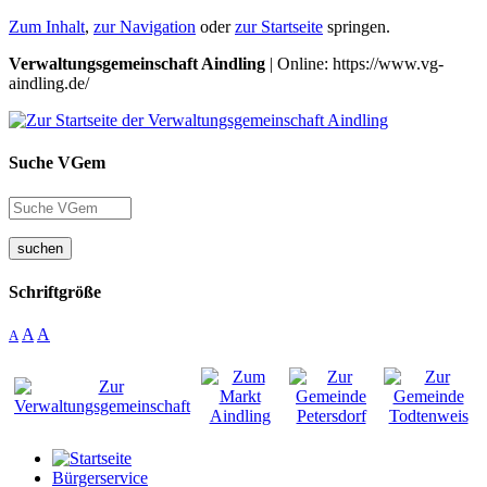
Zum Inhalt
,
zur Navigation
oder
zur Startseite
springen.
Verwaltungsgemeinschaft Aindling
| Online: https://www.vg-
aindling.de/
Suche VGem
suchen
Schriftgröße
A
A
A
Bürgerservice