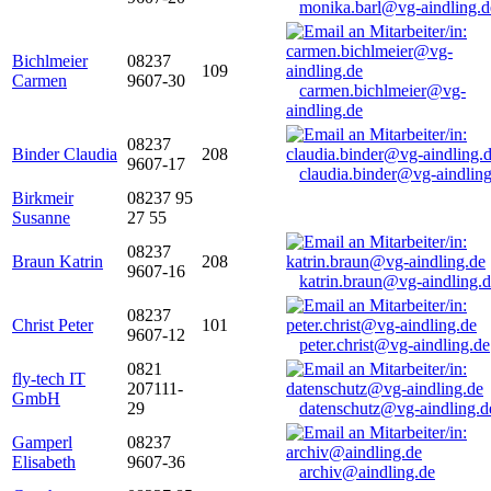
monika.barl@vg-aindling.d
Bichlmeier
08237
109
Carmen
9607-30
carmen.bichlmeier@vg-
aindling.de
08237
Binder Claudia
208
9607-17
claudia.binder@vg-aindling
Birkmeir
08237 95
Susanne
27 55
08237
Braun Katrin
208
9607-16
katrin.braun@vg-aindling.
08237
Christ Peter
101
9607-12
peter.christ@vg-aindling.de
0821
fly-tech IT
207111-
GmbH
29
datenschutz@vg-aindling.d
Gamperl
08237
Elisabeth
9607-36
archiv@aindling.de