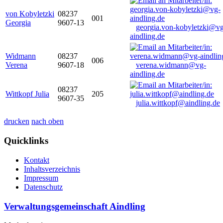
von Kobyletzki
08237
001
Georgia
9607-13
georgia.von-kobyletzki@vg
aindling.de
Widmann
08237
006
Verena
9607-18
verena.widmann@vg-
aindling.de
08237
Wittkopf Julia
205
9607-35
julia.wittkopf@aindling.de
drucken
nach oben
Quicklinks
Kontakt
Inhaltsverzeichnis
Impressum
Datenschutz
Verwaltungsgemeinschaft Aindling