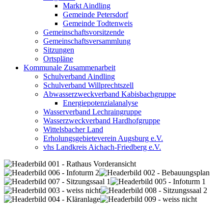
Markt Aindling
Gemeinde Petersdorf
Gemeinde Todtenweis
Gemeinschaftsvorsitzende
Gemeinschaftsversammlung
Sitzungen
Ortspläne
Kommunale Zusammenarbeit
Schulverband Aindling
Schulverband Willprechtszell
Abwasserzweckverband Kabisbachgruppe
Energiepotenzialanalyse
Wasserverband Lechraingruppe
Wasserzweckverband Hardhofgruppe
Wittelsbacher Land
Erholungsgebieteverein Augsburg e.V.
vhs Landkreis Aichach-Friedberg e.V.