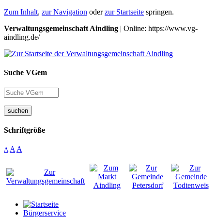
Zum Inhalt
,
zur Navigation
oder
zur Startseite
springen.
Verwaltungsgemeinschaft Aindling
| Online: https://www.vg-
aindling.de/
Suche VGem
suchen
Schriftgröße
A
A
A
Bürgerservice