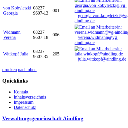
von Kobyletzki
08237
001
Georgia
9607-13
georgia.von-kobyletzki@vg
aindling.de
Widmann
08237
006
Verena
9607-18
verena.widmann@vg-
aindling.de
08237
Wittkopf Julia
205
9607-35
julia.wittkopf@aindling.de
drucken
nach oben
Quicklinks
Kontakt
Inhaltsverzeichnis
Impressum
Datenschutz
Verwaltungsgemeinschaft Aindling