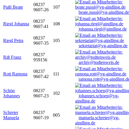
08237
Pußl Beate
107
9607-26
beate.pussl@vg-aindling.de
08237
Riegl Johanna
108
9607-41
johanna.riegl@aindling.de
08237
Riegl Petra
105
9607-35
sekretariat@vg-aindling.de
08237
Riß Franz
959156
archiv@todtenweis.de
08237
Rott Ramona
111
9607-42
ramona.rott@vg-aindling.d
Schön
08237
102
Johannes
9607-23
johannes.schoen@vg-
aindling.de
Schreier
08237
005
Manuela
9607-19
manuela.schreier@vg-
aindling.de