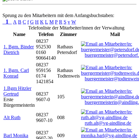
Sprung zu den Mitarbeitern mit dem Anfangsbuchstaben:
1
A
B
C
f
G
H
K
L
M
P
R
S
v
W
Telefonliste der Mitarbeiter/innen der Verwaltung
Name
Telefon
Zimmer
Mail
08237
1. Bgm. Binder
952530
Rathaus
Dietrich
0160
Petersdorf
buergermeister@petersdorf
90664140
08237
1. Bgm. Carl
959156
Rathaus
Konrad
0174
Todtenweis
buergermeister@todtenweis
1421854
1.Bgm Hitzler
Gertrud
08237
105
Erste
9607-0
buergermeisterin@aindling
Bürgermeisterin
08237
Alt Ruth
008
9607-10
ruth.alt@vg-aindling.de
08237
Barl Monika
009
9607-20