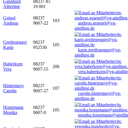
Ganshorn
08237 85
Albertine
19 001
Grägel
08237
103
Andreas
9607-22
andreas.graegel@vg-
aindling.de
Greifenegger
08237
105
Karin
952530
karin.greifenegger@vg-
aindling.de
Haberkorn
08237
206
Vera
9607-15
vera.haberkorn@vg-aindlin
Hintermayr
08237
107
Carolin
9607-27
carolin.hintermayr@vg-
aindling.de
Hoppmann
08237
105
Monika
9607-0
monika.hoppmann@aindlin