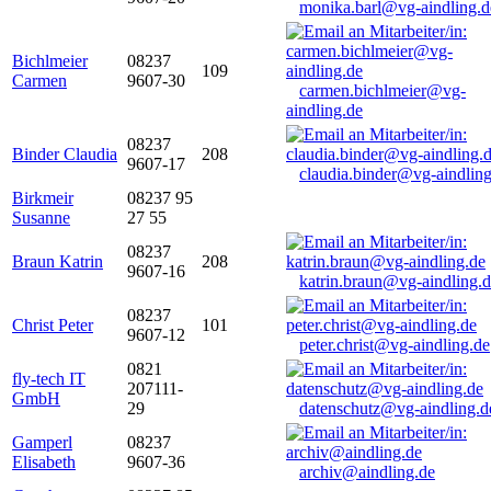
monika.barl@vg-aindling.d
Bichlmeier
08237
109
Carmen
9607-30
carmen.bichlmeier@vg-
aindling.de
08237
Binder Claudia
208
9607-17
claudia.binder@vg-aindling
Birkmeir
08237 95
Susanne
27 55
08237
Braun Katrin
208
9607-16
katrin.braun@vg-aindling.
08237
Christ Peter
101
9607-12
peter.christ@vg-aindling.de
0821
fly-tech IT
207111-
GmbH
29
datenschutz@vg-aindling.d
Gamperl
08237
Elisabeth
9607-36
archiv@aindling.de