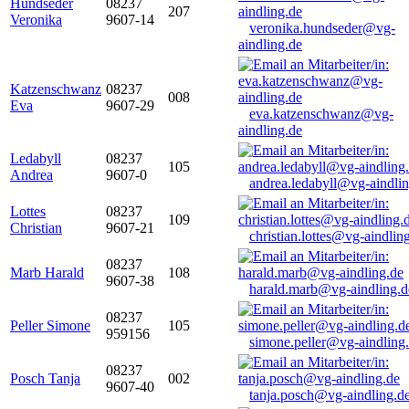
Hundseder
08237
207
Veronika
9607-14
veronika.hundseder@vg-
aindling.de
Katzenschwanz
08237
008
Eva
9607-29
eva.katzenschwanz@vg-
aindling.de
Ledabyll
08237
105
Andrea
9607-0
andrea.ledabyll@vg-aindli
Lottes
08237
109
Christian
9607-21
christian.lottes@vg-aindlin
08237
Marb Harald
108
9607-38
harald.marb@vg-aindling.d
08237
Peller Simone
105
959156
simone.peller@vg-aindling
08237
Posch Tanja
002
9607-40
tanja.posch@vg-aindling.d