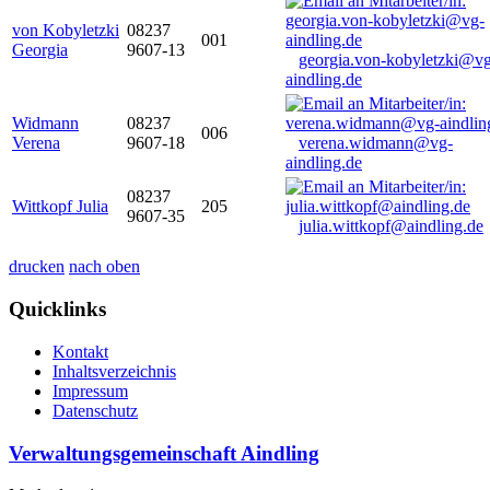
von Kobyletzki
08237
001
Georgia
9607-13
georgia.von-kobyletzki@vg
aindling.de
Widmann
08237
006
Verena
9607-18
verena.widmann@vg-
aindling.de
08237
Wittkopf Julia
205
9607-35
julia.wittkopf@aindling.de
drucken
nach oben
Quicklinks
Kontakt
Inhaltsverzeichnis
Impressum
Datenschutz
Verwaltungsgemeinschaft Aindling