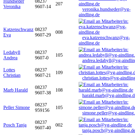
Hundseder
08237
207
Veronika
9607-14
veronika.hundseder@vg-
aindling.de
Katzenschwanz
08237
008
Eva
9607-29
eva.katzenschwanz@vg-
aindling.de
Ledabyll
08237
105
Andrea
9607-0
andrea.ledabyll@vg-aindli
Lottes
08237
109
Christian
9607-21
christian.lottes@vg-aindlin
08237
Marb Harald
108
9607-38
harald.marb@vg-aindling.d
08237
Peller Simone
105
959156
simone.peller@vg-aindling
08237
Posch Tanja
002
9607-40
tanja.posch@vg-aindling.d