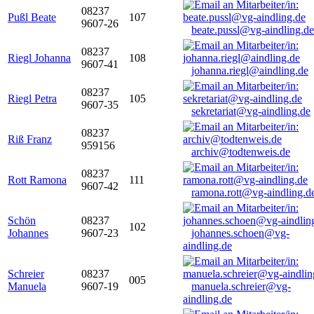
08237
Pußl Beate
107
9607-26
beate.pussl@vg-aindling.de
08237
Riegl Johanna
108
9607-41
johanna.riegl@aindling.de
08237
Riegl Petra
105
9607-35
sekretariat@vg-aindling.de
08237
Riß Franz
959156
archiv@todtenweis.de
08237
Rott Ramona
111
9607-42
ramona.rott@vg-aindling.d
Schön
08237
102
Johannes
9607-23
johannes.schoen@vg-
aindling.de
Schreier
08237
005
Manuela
9607-19
manuela.schreier@vg-
aindling.de