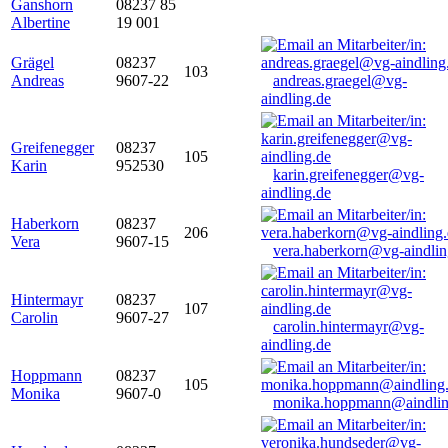
Ganshorn
08237 85
Albertine
19 001
Grägel
08237
103
Andreas
9607-22
andreas.graegel@vg-
aindling.de
Greifenegger
08237
105
Karin
952530
karin.greifenegger@vg-
aindling.de
Haberkorn
08237
206
Vera
9607-15
vera.haberkorn@vg-aindlin
Hintermayr
08237
107
Carolin
9607-27
carolin.hintermayr@vg-
aindling.de
Hoppmann
08237
105
Monika
9607-0
monika.hoppmann@aindlin