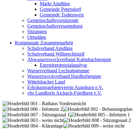
Markt Aindling
Gemeinde Petersdorf
Gemeinde Todtenweis
Gemeinschaftsvorsitzende
Gemeinschaftsversammlung
Sitzungen
Ortspläne
Kommunale Zusammenarbeit
Schulverband Aindling
Schulverband Willprechtszell
Abwasserzweckverband Kabisbachgruppe
Energiepotenzialanalyse
Wasserverband Lechraingruppe
Wasserzweckverband Hardhofgruppe
Wittelsbacher Land
Erholungsgebieteverein Augsburg e.V.
vhs Landkreis Aichach-Friedberg e.V.