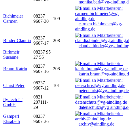
monika.barl@vg-aindling.d
Bichlmeier
08237
109
Carmen
9607-30
carmen.bichlmeier@vg-
aindling.de
08237
Binder Claudia
208
9607-17
claudia.binder@vg-aindling
Birkmeir
08237 95
Susanne
27 55
08237
Braun Katrin
208
9607-16
katrin.braun@vg-aindling.
08237
Christ Peter
101
9607-12
peter.christ@vg-aindling.de
0821
fly-tech IT
207111-
GmbH
29
datenschutz@vg-aindling.d
Gamperl
08237
Elisabeth
9607-36
archiv@aindling.de