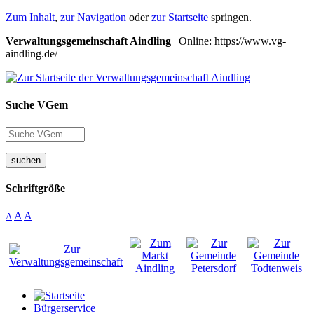
Zum Inhalt
,
zur Navigation
oder
zur Startseite
springen.
Verwaltungsgemeinschaft Aindling
| Online: https://www.vg-
aindling.de/
Suche VGem
suchen
Schriftgröße
A
A
A
Bürgerservice