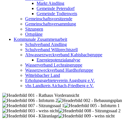
Markt Aindling
Gemeinde Petersdorf
Gemeinde Todtenweis
Gemeinschaftsvorsitzende
Gemeinschaftsversammlung
Sitzungen
Ortspläne
Kommunale Zusammenarbeit
Schulverband Aindling
Schulverband Willprechtszell
Abwasserzweckverband Kabisbachgruppe
Energiepotenzialanalyse
Wasserverband Lechraingruppe
Wasserzweckverband Hardhofgruppe
Wittelsbacher Land
Erholungsgebieteverein Augsburg e.V.
vhs Landkreis Aichach-Friedberg e.V.