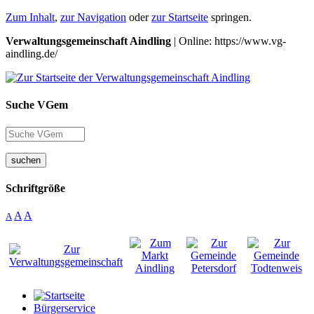
Zum Inhalt
,
zur Navigation
oder
zur Startseite
springen.
Verwaltungsgemeinschaft Aindling
| Online: https://www.vg-
aindling.de/
Suche VGem
suchen
Schriftgröße
A
A
A
Bürgerservice