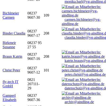
monika.barl@vg-aindling.d
Bichlmeier
08237
109
Carmen
9607-30
carmen.bichlmeier@vg-
aindling.de
08237
Binder Claudia
208
9607-17
claudia.binder@vg-aindling
Birkmeir
08237 95
Susanne
27 55
08237
Braun Katrin
208
9607-16
katrin.braun@vg-aindling.
08237
Christ Peter
101
9607-12
peter.christ@vg-aindling.de
0821
fly-tech IT
207111-
GmbH
29
datenschutz@vg-aindling.d
Gamperl
08237
Elisabeth
9607-36
archiv@aindling.de