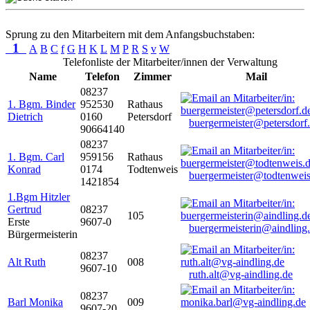
Sprung zu den Mitarbeitern mit dem Anfangsbuchstaben:
1
A
B
C
f
G
H
K
L
M
P
R
S
v
W
Telefonliste der Mitarbeiter/innen der Verwaltung
Name
Telefon
Zimmer
Mail
08237
1. Bgm. Binder
952530
Rathaus
Dietrich
0160
Petersdorf
buergermeister@petersdorf
90664140
08237
1. Bgm. Carl
959156
Rathaus
Konrad
0174
Todtenweis
buergermeister@todtenweis
1421854
1.Bgm Hitzler
Gertrud
08237
105
Erste
9607-0
buergermeisterin@aindling
Bürgermeisterin
08237
Alt Ruth
008
9607-10
ruth.alt@vg-aindling.de
08237
Barl Monika
009
9607-20