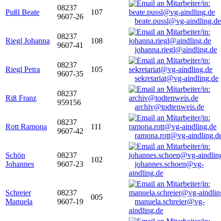
08237
Pußl Beate
107
9607-26
beate.pussl@vg-aindling.de
08237
Riegl Johanna
108
9607-41
johanna.riegl@aindling.de
08237
Riegl Petra
105
9607-35
sekretariat@vg-aindling.de
08237
Riß Franz
959156
archiv@todtenweis.de
08237
Rott Ramona
111
9607-42
ramona.rott@vg-aindling.d
Schön
08237
102
Johannes
9607-23
johannes.schoen@vg-
aindling.de
Schreier
08237
005
Manuela
9607-19
manuela.schreier@vg-
aindling.de