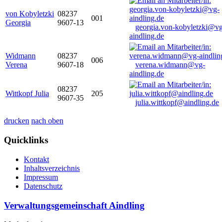
von Kobyletzki
08237
001
Georgia
9607-13
georgia.von-kobyletzki@vg
aindling.de
Widmann
08237
006
Verena
9607-18
verena.widmann@vg-
aindling.de
08237
Wittkopf Julia
205
9607-35
julia.wittkopf@aindling.de
drucken
nach oben
Quicklinks
Kontakt
Inhaltsverzeichnis
Impressum
Datenschutz
Verwaltungsgemeinschaft Aindling