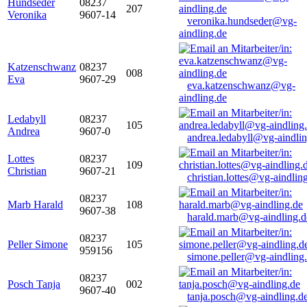
Hundseder
08237
207
Veronika
9607-14
veronika.hundseder@vg-
aindling.de
Katzenschwanz
08237
008
Eva
9607-29
eva.katzenschwanz@vg-
aindling.de
Ledabyll
08237
105
Andrea
9607-0
andrea.ledabyll@vg-aindli
Lottes
08237
109
Christian
9607-21
christian.lottes@vg-aindlin
08237
Marb Harald
108
9607-38
harald.marb@vg-aindling.d
08237
Peller Simone
105
959156
simone.peller@vg-aindling
08237
Posch Tanja
002
9607-40
tanja.posch@vg-aindling.d