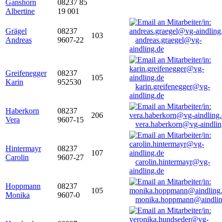
Ganshorn
08237 85
Albertine
19 001
Grägel
08237
103
Andreas
9607-22
andreas.graegel@vg-
aindling.de
Greifenegger
08237
105
Karin
952530
karin.greifenegger@vg-
aindling.de
Haberkorn
08237
206
Vera
9607-15
vera.haberkorn@vg-aindlin
Hintermayr
08237
107
Carolin
9607-27
carolin.hintermayr@vg-
aindling.de
Hoppmann
08237
105
Monika
9607-0
monika.hoppmann@aindlin