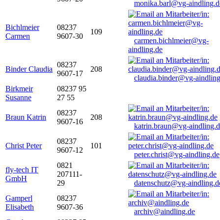
monika.barl@vg-aindling.d
Bichlmeier
08237
109
Carmen
9607-30
carmen.bichlmeier@vg-
aindling.de
08237
Binder Claudia
208
9607-17
claudia.binder@vg-aindling
Birkmeir
08237 95
Susanne
27 55
08237
Braun Katrin
208
9607-16
katrin.braun@vg-aindling.
08237
Christ Peter
101
9607-12
peter.christ@vg-aindling.de
0821
fly-tech IT
207111-
GmbH
29
datenschutz@vg-aindling.d
Gamperl
08237
Elisabeth
9607-36
archiv@aindling.de