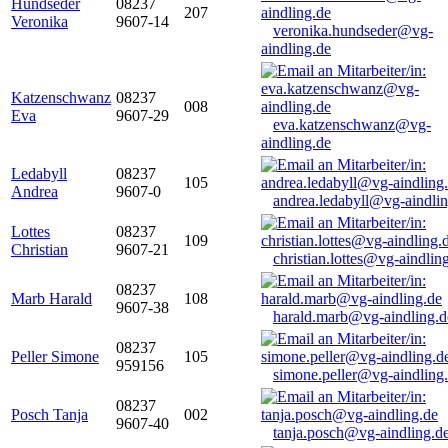
Hundseder
08237
207
Veronika
9607-14
veronika.hundseder@vg-
aindling.de
Katzenschwanz
08237
008
Eva
9607-29
eva.katzenschwanz@vg-
aindling.de
Ledabyll
08237
105
Andrea
9607-0
andrea.ledabyll@vg-aindli
Lottes
08237
109
Christian
9607-21
christian.lottes@vg-aindlin
08237
Marb Harald
108
9607-38
harald.marb@vg-aindling.d
08237
Peller Simone
105
959156
simone.peller@vg-aindling
08237
Posch Tanja
002
9607-40
tanja.posch@vg-aindling.d