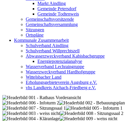
Markt Aindling
Gemeinde Petersdorf
Gemeinde Todtenweis
Gemeinschaftsvorsitzende
Gemeinschaftsversammlung
Sitzungen
Ortspläne
Kommunale Zusammenarbeit
Schulverband Aindling
Schulverband Willprechtszell
Abwasserzweckverband Kabisbachgruppe
Energiepotenzialanalyse
Wasserverband Lechraingruppe
Wasserzweckverband Hardhofgruppe
Wittelsbacher Land
Erholungsgebieteverein Augsburg e.V.
vhs Landkreis Aichach-Friedberg e.V.