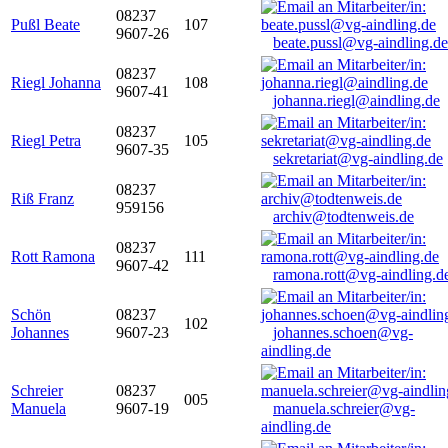
08237
Pußl Beate
107
9607-26
beate.pussl@vg-aindling.de
08237
Riegl Johanna
108
9607-41
johanna.riegl@aindling.de
08237
Riegl Petra
105
9607-35
sekretariat@vg-aindling.de
08237
Riß Franz
959156
archiv@todtenweis.de
08237
Rott Ramona
111
9607-42
ramona.rott@vg-aindling.d
Schön
08237
102
Johannes
9607-23
johannes.schoen@vg-
aindling.de
Schreier
08237
005
Manuela
9607-19
manuela.schreier@vg-
aindling.de