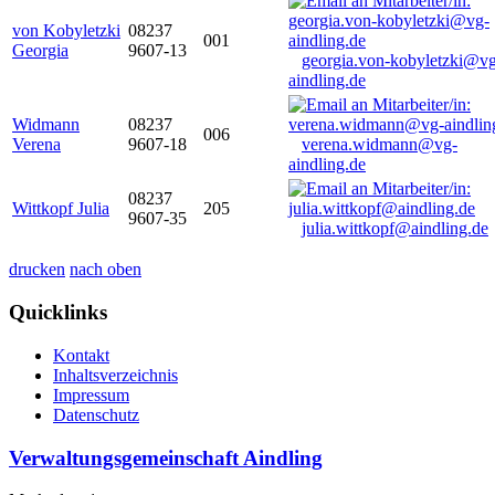
von Kobyletzki
08237
001
Georgia
9607-13
georgia.von-kobyletzki@vg
aindling.de
Widmann
08237
006
Verena
9607-18
verena.widmann@vg-
aindling.de
08237
Wittkopf Julia
205
9607-35
julia.wittkopf@aindling.de
drucken
nach oben
Quicklinks
Kontakt
Inhaltsverzeichnis
Impressum
Datenschutz
Verwaltungsgemeinschaft Aindling