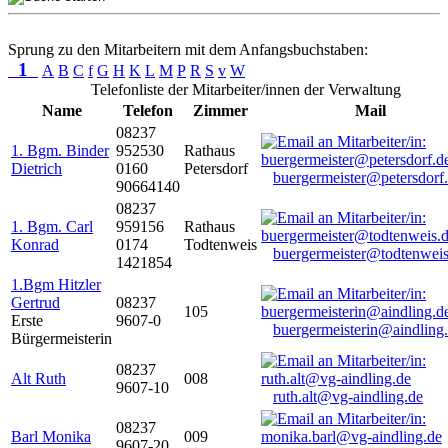
Sprung zu den Mitarbeitern mit dem Anfangsbuchstaben:
1
A
B
C
f
G
H
K
L
M
P
R
S
v
W
Telefonliste der Mitarbeiter/innen der Verwaltung
Name
Telefon
Zimmer
Mail
08237
1. Bgm. Binder
952530
Rathaus
Dietrich
0160
Petersdorf
buergermeister@petersdorf
90664140
08237
1. Bgm. Carl
959156
Rathaus
Konrad
0174
Todtenweis
buergermeister@todtenweis
1421854
1.Bgm Hitzler
Gertrud
08237
105
Erste
9607-0
buergermeisterin@aindling
Bürgermeisterin
08237
Alt Ruth
008
9607-10
ruth.alt@vg-aindling.de
08237
Barl Monika
009
9607-20