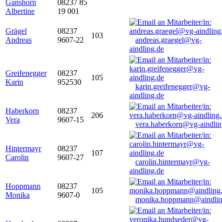
Ganshorn
08237 85
Albertine
19 001
Grägel
08237
103
Andreas
9607-22
andreas.graegel@vg-
aindling.de
Greifenegger
08237
105
Karin
952530
karin.greifenegger@vg-
aindling.de
Haberkorn
08237
206
Vera
9607-15
vera.haberkorn@vg-aindlin
Hintermayr
08237
107
Carolin
9607-27
carolin.hintermayr@vg-
aindling.de
Hoppmann
08237
105
Monika
9607-0
monika.hoppmann@aindlin