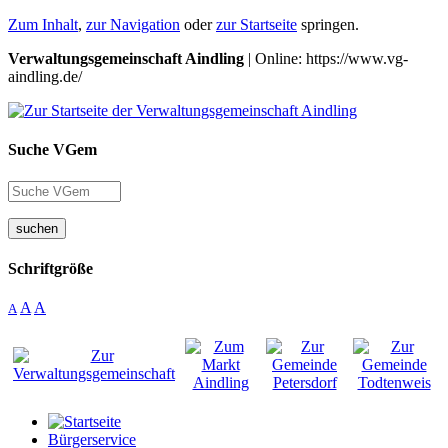
Zum Inhalt
,
zur Navigation
oder
zur Startseite
springen.
Verwaltungsgemeinschaft Aindling
| Online: https://www.vg-
aindling.de/
Suche VGem
suchen
Schriftgröße
A
A
A
Bürgerservice