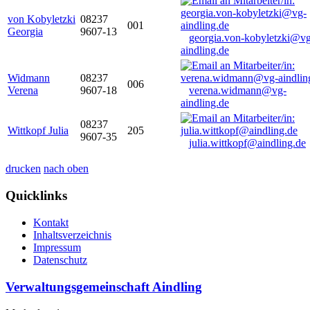
von Kobyletzki
08237
001
Georgia
9607-13
georgia.von-kobyletzki@vg
aindling.de
Widmann
08237
006
Verena
9607-18
verena.widmann@vg-
aindling.de
08237
Wittkopf Julia
205
9607-35
julia.wittkopf@aindling.de
drucken
nach oben
Quicklinks
Kontakt
Inhaltsverzeichnis
Impressum
Datenschutz
Verwaltungsgemeinschaft Aindling