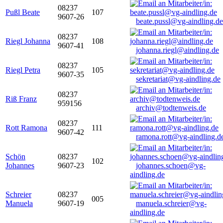
08237
Pußl Beate
107
9607-26
beate.pussl@vg-aindling.de
08237
Riegl Johanna
108
9607-41
johanna.riegl@aindling.de
08237
Riegl Petra
105
9607-35
sekretariat@vg-aindling.de
08237
Riß Franz
959156
archiv@todtenweis.de
08237
Rott Ramona
111
9607-42
ramona.rott@vg-aindling.d
Schön
08237
102
Johannes
9607-23
johannes.schoen@vg-
aindling.de
Schreier
08237
005
Manuela
9607-19
manuela.schreier@vg-
aindling.de