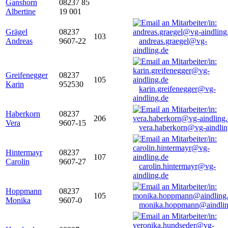
Ganshorn
08237 85
Albertine
19 001
Grägel
08237
103
Andreas
9607-22
andreas.graegel@vg-
aindling.de
Greifenegger
08237
105
Karin
952530
karin.greifenegger@vg-
aindling.de
Haberkorn
08237
206
Vera
9607-15
vera.haberkorn@vg-aindlin
Hintermayr
08237
107
Carolin
9607-27
carolin.hintermayr@vg-
aindling.de
Hoppmann
08237
105
Monika
9607-0
monika.hoppmann@aindlin