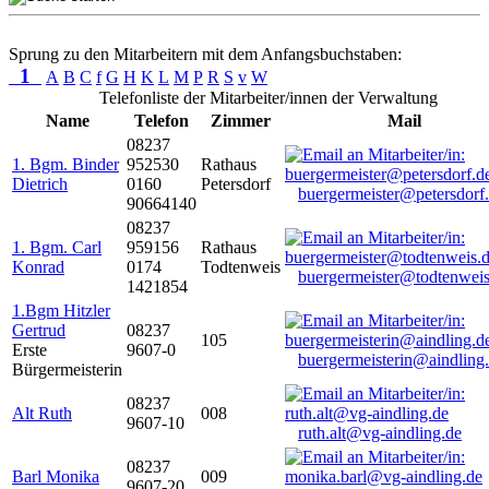
Sprung zu den Mitarbeitern mit dem Anfangsbuchstaben:
1
A
B
C
f
G
H
K
L
M
P
R
S
v
W
Telefonliste der Mitarbeiter/innen der Verwaltung
Name
Telefon
Zimmer
Mail
08237
1. Bgm. Binder
952530
Rathaus
Dietrich
0160
Petersdorf
buergermeister@petersdorf
90664140
08237
1. Bgm. Carl
959156
Rathaus
Konrad
0174
Todtenweis
buergermeister@todtenweis
1421854
1.Bgm Hitzler
Gertrud
08237
105
Erste
9607-0
buergermeisterin@aindling
Bürgermeisterin
08237
Alt Ruth
008
9607-10
ruth.alt@vg-aindling.de
08237
Barl Monika
009
9607-20