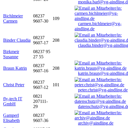
monika.barl@vg-aindling.d
Bichlmeier
08237
109
Carmen
9607-30
carmen.bichlmeier@vg-
aindling.de
08237
Binder Claudia
208
9607-17
claudia.binder@vg-aindling
Birkmeir
08237 95
Susanne
27 55
08237
Braun Katrin
208
9607-16
katrin.braun@vg-aindling.
08237
Christ Peter
101
9607-12
peter.christ@vg-aindling.de
0821
fly-tech IT
207111-
GmbH
29
datenschutz@vg-aindling.d
Gamperl
08237
Elisabeth
9607-36
archiv@aindling.de