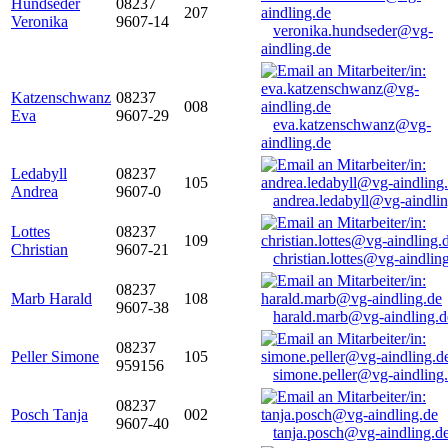
Hundseder
08237
207
Veronika
9607-14
veronika.hundseder@vg-
aindling.de
Katzenschwanz
08237
008
Eva
9607-29
eva.katzenschwanz@vg-
aindling.de
Ledabyll
08237
105
Andrea
9607-0
andrea.ledabyll@vg-aindli
Lottes
08237
109
Christian
9607-21
christian.lottes@vg-aindlin
08237
Marb Harald
108
9607-38
harald.marb@vg-aindling.d
08237
Peller Simone
105
959156
simone.peller@vg-aindling
08237
Posch Tanja
002
9607-40
tanja.posch@vg-aindling.d