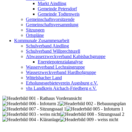
Markt Aindling
Gemeinde Petersdorf
Gemeinde Todtenweis
Gemeinschaftsvorsitzende
Gemeinschaftsversammlung
Sitzungen
Ortspläne
Kommunale Zusammenarbeit
Schulverband Aindling
Schulverband Willprechtszell
Abwasserzweckverband Kabisbachgruppe
Energiepotenzialanalyse
Wasserverband Lechraingruppe
Wasserzweckverband Hardhofgruppe
Wittelsbacher Land
Erholungsgebieteverein Augsburg e.V.
vhs Landkreis Aichach-Friedberg e.V.