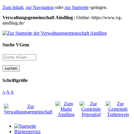
Zum Inhalt
,
zur Navigation
oder
zur Startseite
springen.
Verwaltungsgemeinschaft Aindling
| Online: https://www.vg-
aindling.de/
Suche VGem
suchen
Schriftgröße
A
A
A
Bürgerservice