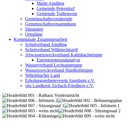
Markt Aindling
Gemeinde Petersdorf
Gemeinde Todtenweis
Gemeinschaftsvorsitzende
Gemeinschaftsversammlung
Sitzungen
Ortspläne
Kommunale Zusammenarbeit
Schulverband Aindling
Schulverband Willprechtszell
Abwasserzweckverband Kabisbachgruppe
Energiepotenzialanalyse
Wasserverband Lechraingruppe
Wasserzweckverband Hardhofgruppe
Wittelsbacher Land
Erholungsgebieteverein Augsburg e.V.
vhs Landkreis Aichach-Friedberg e.V.