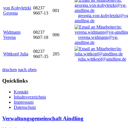
von Kobyletzki
08237
001
Georgia
9607-13
georgia.von-kobyletzki@vg
aindling.de
Widmann
08237
006
Verena
9607-18
verena.widmann@vg-
aindling.de
08237
Wittkopf Julia
205
9607-35
julia.wittkopf@aindling.de
drucken
nach oben
Quicklinks
Kontakt
Inhaltsverzeichnis
Impressum
Datenschutz
Verwaltungsgemeinschaft Aindling