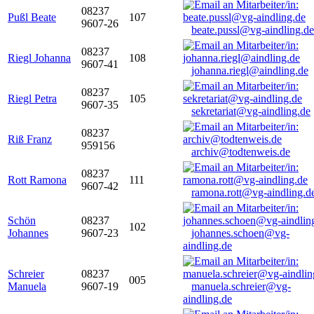
08237
Pußl Beate
107
9607-26
beate.pussl@vg-aindling.de
08237
Riegl Johanna
108
9607-41
johanna.riegl@aindling.de
08237
Riegl Petra
105
9607-35
sekretariat@vg-aindling.de
08237
Riß Franz
959156
archiv@todtenweis.de
08237
Rott Ramona
111
9607-42
ramona.rott@vg-aindling.d
Schön
08237
102
Johannes
9607-23
johannes.schoen@vg-
aindling.de
Schreier
08237
005
Manuela
9607-19
manuela.schreier@vg-
aindling.de