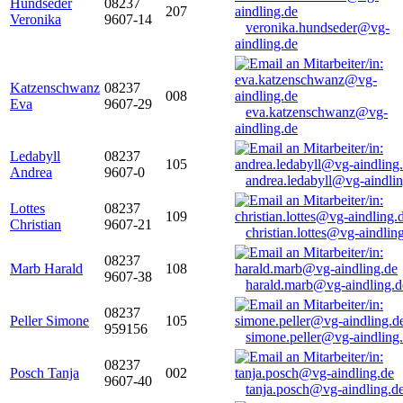
Hundseder
08237
207
Veronika
9607-14
veronika.hundseder@vg-
aindling.de
Katzenschwanz
08237
008
Eva
9607-29
eva.katzenschwanz@vg-
aindling.de
Ledabyll
08237
105
Andrea
9607-0
andrea.ledabyll@vg-aindli
Lottes
08237
109
Christian
9607-21
christian.lottes@vg-aindlin
08237
Marb Harald
108
9607-38
harald.marb@vg-aindling.d
08237
Peller Simone
105
959156
simone.peller@vg-aindling
08237
Posch Tanja
002
9607-40
tanja.posch@vg-aindling.d