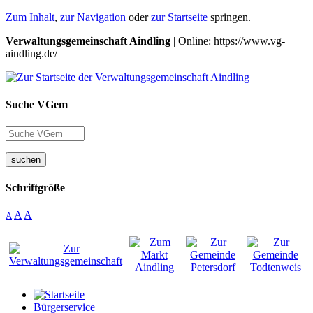
Zum Inhalt
,
zur Navigation
oder
zur Startseite
springen.
Verwaltungsgemeinschaft Aindling
| Online: https://www.vg-
aindling.de/
Suche VGem
suchen
Schriftgröße
A
A
A
Bürgerservice