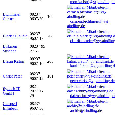
monika.barl@vg-aindling.d
Bichlmeier
08237
109
Carmen
9607-30
carmen.bichlmeier@vg-
aindling.de
08237
Binder Claudia
208
9607-17
claudia.binder@vg-aindling
Birkmeir
08237 95
Susanne
27 55
08237
Braun Katrin
208
9607-16
katrin.braun@vg-aindling.
08237
Christ Peter
101
9607-12
peter.christ@vg-aindling.de
0821
fly-tech IT
207111-
GmbH
29
datenschutz@vg-aindling.d
Gamperl
08237
Elisabeth
9607-36
archiv@aindling.de