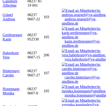
Ganshorn
08237 85
Albertine
19 001
Grägel
08237
103
Andreas
9607-22
andreas.graegel@vg-
aindling.de
Greifenegger
08237
105
Karin
952530
karin.greifenegger@vg-
aindling.de
Haberkorn
08237
206
Vera
9607-15
vera.haberkorn@vg-aindlin
Hintermayr
08237
107
Carolin
9607-27
carolin.hintermayr@vg-
aindling.de
Hoppmann
08237
105
Monika
9607-0
monika.hoppmann@aindlin