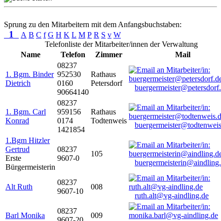
Sprung zu den Mitarbeitern mit dem Anfangsbuchstaben:
1
A
B
C
f
G
H
K
L
M
P
R
S
v
W
Telefonliste der Mitarbeiter/innen der Verwaltung
Name
Telefon
Zimmer
Mail
08237
1. Bgm. Binder
952530
Rathaus
Dietrich
0160
Petersdorf
buergermeister@petersdorf
90664140
08237
1. Bgm. Carl
959156
Rathaus
Konrad
0174
Todtenweis
buergermeister@todtenweis
1421854
1.Bgm Hitzler
Gertrud
08237
105
Erste
9607-0
buergermeisterin@aindling
Bürgermeisterin
08237
Alt Ruth
008
9607-10
ruth.alt@vg-aindling.de
08237
Barl Monika
009
9607-20