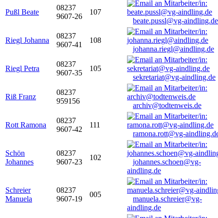
08237
Pußl Beate
107
9607-26
beate.pussl@vg-aindling.de
08237
Riegl Johanna
108
9607-41
johanna.riegl@aindling.de
08237
Riegl Petra
105
9607-35
sekretariat@vg-aindling.de
08237
Riß Franz
959156
archiv@todtenweis.de
08237
Rott Ramona
111
9607-42
ramona.rott@vg-aindling.d
Schön
08237
102
Johannes
9607-23
johannes.schoen@vg-
aindling.de
Schreier
08237
005
Manuela
9607-19
manuela.schreier@vg-
aindling.de