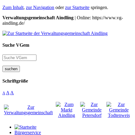
Zum Inhalt
,
zur Navigation
oder
zur Startseite
springen.
Verwaltungsgemeinschaft Aindling
| Online: https://www.vg-
aindling.de/
Suche VGem
suchen
Schriftgröße
A
A
A
Bürgerservice