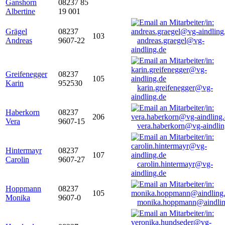
Ganshorn
08237 85
Albertine
19 001
Grägel
08237
103
Andreas
9607-22
andreas.graegel@vg-
aindling.de
Greifenegger
08237
105
Karin
952530
karin.greifenegger@vg-
aindling.de
Haberkorn
08237
206
Vera
9607-15
vera.haberkorn@vg-aindlin
Hintermayr
08237
107
Carolin
9607-27
carolin.hintermayr@vg-
aindling.de
Hoppmann
08237
105
Monika
9607-0
monika.hoppmann@aindlin