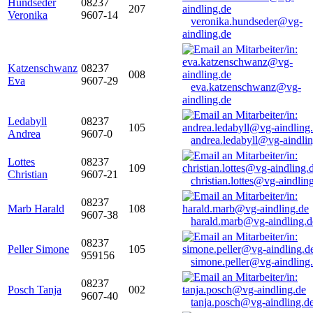
Hundseder
08237
207
Veronika
9607-14
veronika.hundseder@vg-
aindling.de
Katzenschwanz
08237
008
Eva
9607-29
eva.katzenschwanz@vg-
aindling.de
Ledabyll
08237
105
Andrea
9607-0
andrea.ledabyll@vg-aindli
Lottes
08237
109
Christian
9607-21
christian.lottes@vg-aindlin
08237
Marb Harald
108
9607-38
harald.marb@vg-aindling.d
08237
Peller Simone
105
959156
simone.peller@vg-aindling
08237
Posch Tanja
002
9607-40
tanja.posch@vg-aindling.d