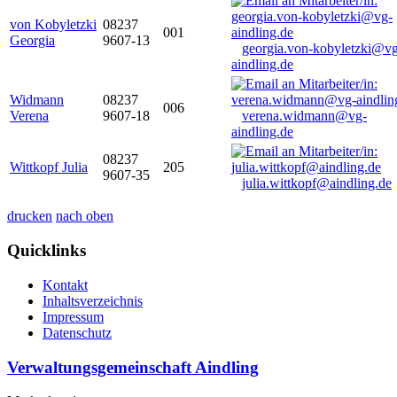
von Kobyletzki
08237
001
Georgia
9607-13
georgia.von-kobyletzki@vg
aindling.de
Widmann
08237
006
Verena
9607-18
verena.widmann@vg-
aindling.de
08237
Wittkopf Julia
205
9607-35
julia.wittkopf@aindling.de
drucken
nach oben
Quicklinks
Kontakt
Inhaltsverzeichnis
Impressum
Datenschutz
Verwaltungsgemeinschaft Aindling