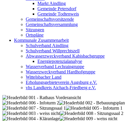
Markt Aindling
Gemeinde Petersdorf
Gemeinde Todtenweis
Gemeinschaftsvorsitzende
Gemeinschaftsversammlung
Sitzungen
Ortspläne
Kommunale Zusammenarbeit
Schulverband Aindling
Schulverband Willprechtszell
Abwasserzweckverband Kabisbachgruppe
Energiepotenzialanalyse
Wasserverband Lechraingruppe
Wasserzweckverband Hardhofgruppe
Wittelsbacher Land
Erholungsgebieteverein Augsburg e.V.
vhs Landkreis Aichach-Friedberg e.V.