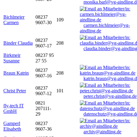
monika.barl@vg-aindling.d
Bichlmeier
08237
109
Carmen
9607-30
carmen.bichlmeier@vg-
aindling.de
08237
Binder Claudia
208
9607-17
claudia.binder@vg-aindling
Birkmeir
08237 95
Susanne
27 55
08237
Braun Katrin
208
9607-16
katrin.braun@vg-aindling.
08237
Christ Peter
101
9607-12
peter.christ@vg-aindling.de
0821
fly-tech IT
207111-
GmbH
29
datenschutz@vg-aindling.d
Gamperl
08237
Elisabeth
9607-36
archiv@aindling.de