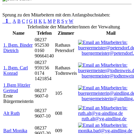
Sprung zu den Mitarbeitern mit dem Anfangsbuchstaben:
1
A
B
C
f
G
H
K
L
M
P
R
S
v
W
Telefonliste der Mitarbeiter/innen der Verwaltung
Name
Telefon
Zimmer
Mail
08237
1. Bgm. Binder
952530
Rathaus
Dietrich
0160
Petersdorf
buergermeister@petersdorf
90664140
08237
1. Bgm. Carl
959156
Rathaus
Konrad
0174
Todtenweis
buergermeister@todtenweis
1421854
1.Bgm Hitzler
Gertrud
08237
105
Erste
9607-0
buergermeisterin@aindling
Bürgermeisterin
08237
Alt Ruth
008
9607-10
ruth.alt@vg-aindling.de
08237
Barl Monika
009
9607-20