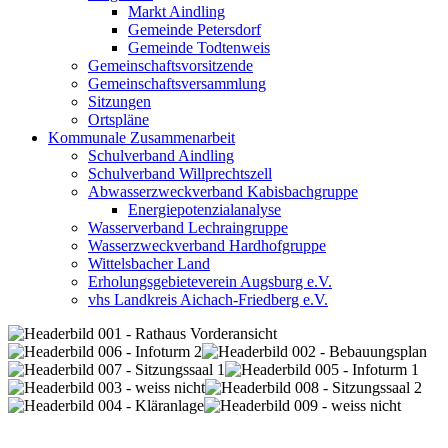
Markt Aindling
Gemeinde Petersdorf
Gemeinde Todtenweis
Gemeinschaftsvorsitzende
Gemeinschaftsversammlung
Sitzungen
Ortspläne
Kommunale Zusammenarbeit
Schulverband Aindling
Schulverband Willprechtszell
Abwasserzweckverband Kabisbachgruppe
Energiepotenzialanalyse
Wasserverband Lechraingruppe
Wasserzweckverband Hardhofgruppe
Wittelsbacher Land
Erholungsgebieteverein Augsburg e.V.
vhs Landkreis Aichach-Friedberg e.V.