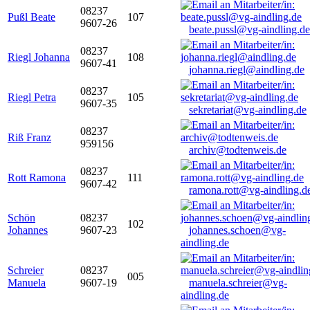
08237
Pußl Beate
107
9607-26
beate.pussl@vg-aindling.de
08237
Riegl Johanna
108
9607-41
johanna.riegl@aindling.de
08237
Riegl Petra
105
9607-35
sekretariat@vg-aindling.de
08237
Riß Franz
959156
archiv@todtenweis.de
08237
Rott Ramona
111
9607-42
ramona.rott@vg-aindling.d
Schön
08237
102
Johannes
9607-23
johannes.schoen@vg-
aindling.de
Schreier
08237
005
Manuela
9607-19
manuela.schreier@vg-
aindling.de