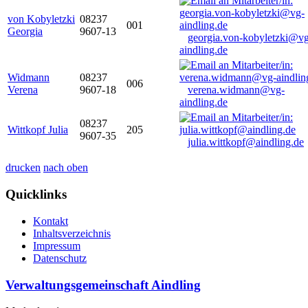
von Kobyletzki
08237
001
Georgia
9607-13
georgia.von-kobyletzki@vg
aindling.de
Widmann
08237
006
Verena
9607-18
verena.widmann@vg-
aindling.de
08237
Wittkopf Julia
205
9607-35
julia.wittkopf@aindling.de
drucken
nach oben
Quicklinks
Kontakt
Inhaltsverzeichnis
Impressum
Datenschutz
Verwaltungsgemeinschaft Aindling