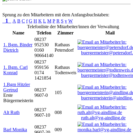
Sprung zu den Mitarbeitern mit dem Anfangsbuchstaben:
1
A
B
C
f
G
H
K
L
M
P
R
S
v
W
Telefonliste der Mitarbeiter/innen der Verwaltung
Name
Telefon
Zimmer
Mail
08237
1. Bgm. Binder
952530
Rathaus
Dietrich
0160
Petersdorf
buergermeister@petersdorf
90664140
08237
1. Bgm. Carl
959156
Rathaus
Konrad
0174
Todtenweis
buergermeister@todtenweis
1421854
1.Bgm Hitzler
Gertrud
08237
105
Erste
9607-0
buergermeisterin@aindling
Bürgermeisterin
08237
Alt Ruth
008
9607-10
ruth.alt@vg-aindling.de
08237
Barl Monika
009
9607-20