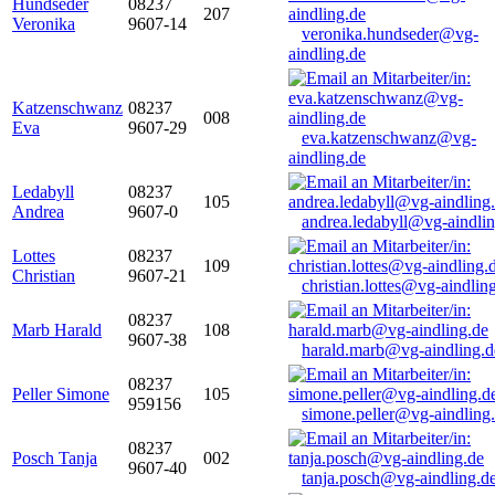
Hundseder
08237
207
Veronika
9607-14
veronika.hundseder@vg-
aindling.de
Katzenschwanz
08237
008
Eva
9607-29
eva.katzenschwanz@vg-
aindling.de
Ledabyll
08237
105
Andrea
9607-0
andrea.ledabyll@vg-aindli
Lottes
08237
109
Christian
9607-21
christian.lottes@vg-aindlin
08237
Marb Harald
108
9607-38
harald.marb@vg-aindling.d
08237
Peller Simone
105
959156
simone.peller@vg-aindling
08237
Posch Tanja
002
9607-40
tanja.posch@vg-aindling.d