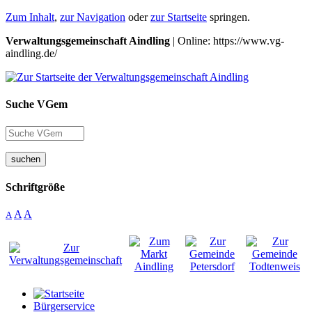
Zum Inhalt
,
zur Navigation
oder
zur Startseite
springen.
Verwaltungsgemeinschaft Aindling
| Online: https://www.vg-
aindling.de/
Suche VGem
suchen
Schriftgröße
A
A
A
Bürgerservice