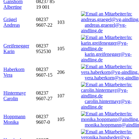
Ganshorn
08237 85
Albertine
19 001
Grägel
08237
103
Andreas
9607-22
andreas.graegel@vg-
aindling.de
Greifenegger
08237
105
Karin
952530
karin.greifenegger@vg-
aindling.de
Haberkorn
08237
206
Vera
9607-15
vera.haberkorn@vg-aindlin
Hintermayr
08237
107
Carolin
9607-27
carolin.hintermayr@vg-
aindling.de
Hoppmann
08237
105
Monika
9607-0
monika.hoppmann@aindlin