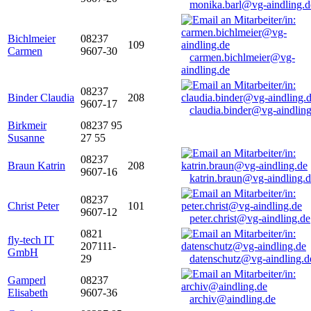
monika.barl@vg-aindling.d
Bichlmeier
08237
109
Carmen
9607-30
carmen.bichlmeier@vg-
aindling.de
08237
Binder Claudia
208
9607-17
claudia.binder@vg-aindling
Birkmeir
08237 95
Susanne
27 55
08237
Braun Katrin
208
9607-16
katrin.braun@vg-aindling.
08237
Christ Peter
101
9607-12
peter.christ@vg-aindling.de
0821
fly-tech IT
207111-
GmbH
29
datenschutz@vg-aindling.d
Gamperl
08237
Elisabeth
9607-36
archiv@aindling.de