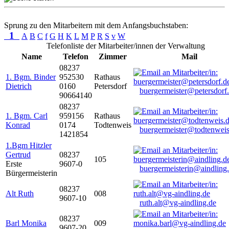
Sprung zu den Mitarbeitern mit dem Anfangsbuchstaben:
1
A
B
C
f
G
H
K
L
M
P
R
S
v
W
Telefonliste der Mitarbeiter/innen der Verwaltung
Name
Telefon
Zimmer
Mail
08237
1. Bgm. Binder
952530
Rathaus
Dietrich
0160
Petersdorf
buergermeister@petersdorf
90664140
08237
1. Bgm. Carl
959156
Rathaus
Konrad
0174
Todtenweis
buergermeister@todtenweis
1421854
1.Bgm Hitzler
Gertrud
08237
105
Erste
9607-0
buergermeisterin@aindling
Bürgermeisterin
08237
Alt Ruth
008
9607-10
ruth.alt@vg-aindling.de
08237
Barl Monika
009
9607-20