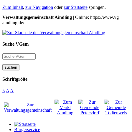
Zum Inhalt
,
zur Navigation
oder
zur Startseite
springen.
Verwaltungsgemeinschaft Aindling
| Online: https://www.vg-
aindling.de/
Suche VGem
suchen
Schriftgröße
A
A
A
Bürgerservice