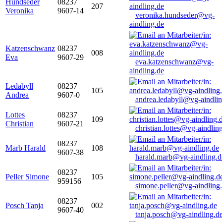
Hundseder
08237
207
Veronika
9607-14
veronika.hundseder@vg-
aindling.de
Katzenschwanz
08237
008
Eva
9607-29
eva.katzenschwanz@vg-
aindling.de
Ledabyll
08237
105
Andrea
9607-0
andrea.ledabyll@vg-aindli
Lottes
08237
109
Christian
9607-21
christian.lottes@vg-aindlin
08237
Marb Harald
108
9607-38
harald.marb@vg-aindling.d
08237
Peller Simone
105
959156
simone.peller@vg-aindling
08237
Posch Tanja
002
9607-40
tanja.posch@vg-aindling.d