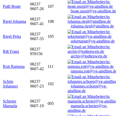
08237
Pußl Beate
107
9607-26
beate.pussl@vg-aindling.de
08237
Riegl Johanna
108
9607-41
johanna.riegl@aindling.de
08237
Riegl Petra
105
9607-35
sekretariat@vg-aindling.de
08237
Riß Franz
959156
archiv@todtenweis.de
08237
Rott Ramona
111
9607-42
ramona.rott@vg-aindling.d
Schön
08237
102
Johannes
9607-23
johannes.schoen@vg-
aindling.de
Schreier
08237
005
Manuela
9607-19
manuela.schreier@vg-
aindling.de