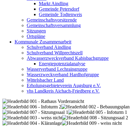
Markt Aindling
Gemeinde Petersdorf
Gemeinde Todtenweis
Gemeinschaftsvorsitzende
Gemeinschaftsversammlung
Sitzungen
Ortspläne
Kommunale Zusammenarbeit
Schulverband Aindling
Schulverband Willprechtszell
Abwasserzweckverband Kabisbachgruppe
Energiepotenzialanalyse
Wasserverband Lechraingruppe
Wasserzweckverband Hardhofgruppe
Wittelsbacher Land
Erholungsgebieteverein Augsburg e.V.
vhs Landkreis Aichach-Friedberg e.V.