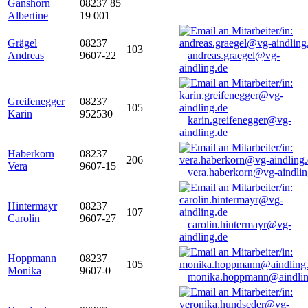
Ganshorn
08237 85
Albertine
19 001
Grägel
08237
103
Andreas
9607-22
andreas.graegel@vg-
aindling.de
Greifenegger
08237
105
Karin
952530
karin.greifenegger@vg-
aindling.de
Haberkorn
08237
206
Vera
9607-15
vera.haberkorn@vg-aindlin
Hintermayr
08237
107
Carolin
9607-27
carolin.hintermayr@vg-
aindling.de
Hoppmann
08237
105
Monika
9607-0
monika.hoppmann@aindlin