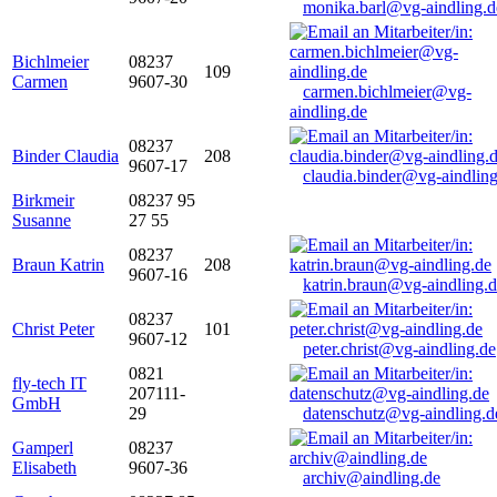
monika.barl@vg-aindling.d
Bichlmeier
08237
109
Carmen
9607-30
carmen.bichlmeier@vg-
aindling.de
08237
Binder Claudia
208
9607-17
claudia.binder@vg-aindling
Birkmeir
08237 95
Susanne
27 55
08237
Braun Katrin
208
9607-16
katrin.braun@vg-aindling.
08237
Christ Peter
101
9607-12
peter.christ@vg-aindling.de
0821
fly-tech IT
207111-
GmbH
29
datenschutz@vg-aindling.d
Gamperl
08237
Elisabeth
9607-36
archiv@aindling.de