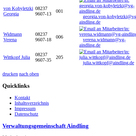
von Kobyletzki
08237
001
Georgia
9607-13
georgia.von-kobyletzki@vg
aindling.de
Widmann
08237
006
Verena
9607-18
verena.widmann@vg-
aindling.de
08237
Wittkopf Julia
205
9607-35
julia.wittkopf@aindling.de
drucken
nach oben
Quicklinks
Kontakt
Inhaltsverzeichnis
Impressum
Datenschutz
Verwaltungsgemeinschaft Aindling