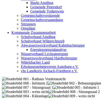
Markt Aindling
Gemeinde Petersdorf
Gemeinde Todtenweis
Gemeinschaftsvorsitzende
Gemeinschaftsversammlung
Sitzungen
Ortspläne
Kommunale Zusammenarbeit
Schulverband Aindling
Schulverband Willprechtszell
Abwasserzweckverband Kabisbachgruppe
Energiepotenzialanalyse
Wasserverband Lechraingruppe
Wasserzweckverband Hardhofgruppe
Wittelsbacher Land
Erholungsgebieteverein Augsburg e.V.
vhs Landkreis Aichach-Friedberg e.V.