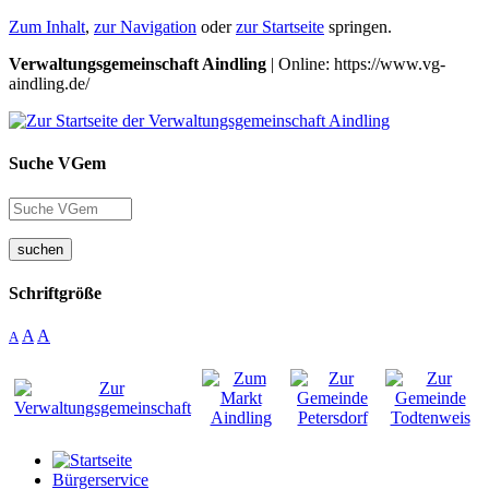
Zum Inhalt
,
zur Navigation
oder
zur Startseite
springen.
Verwaltungsgemeinschaft Aindling
| Online: https://www.vg-
aindling.de/
Suche VGem
suchen
Schriftgröße
A
A
A
Bürgerservice