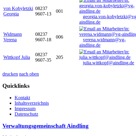
von Kobyletzki
08237
001
Georgia
9607-13
georgia.von-kobyletzki@vg
aindling.de
Widmann
08237
006
Verena
9607-18
verena.widmann@vg-
aindling.de
08237
Wittkopf Julia
205
9607-35
julia.wittkopf@aindling.de
drucken
nach oben
Quicklinks
Kontakt
Inhaltsverzeichnis
Impressum
Datenschutz
Verwaltungsgemeinschaft Aindling