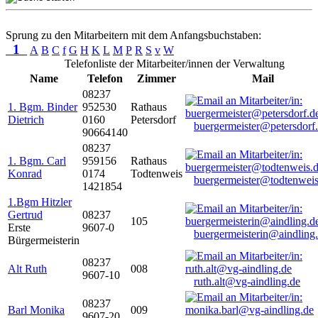
Sprung zu den Mitarbeitern mit dem Anfangsbuchstaben:
1
A
B
C
f
G
H
K
L
M
P
R
S
v
W
Telefonliste der Mitarbeiter/innen der Verwaltung
Name
Telefon
Zimmer
Mail
08237
1. Bgm. Binder
952530
Rathaus
Dietrich
0160
Petersdorf
buergermeister@petersdorf
90664140
08237
1. Bgm. Carl
959156
Rathaus
Konrad
0174
Todtenweis
buergermeister@todtenweis
1421854
1.Bgm Hitzler
Gertrud
08237
105
Erste
9607-0
buergermeisterin@aindling
Bürgermeisterin
08237
Alt Ruth
008
9607-10
ruth.alt@vg-aindling.de
08237
Barl Monika
009
9607-20