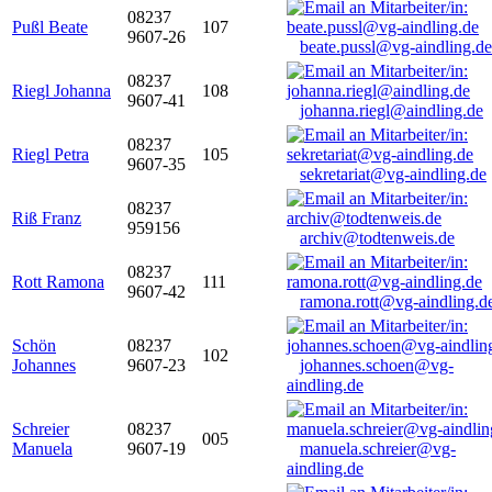
08237
Pußl Beate
107
9607-26
beate.pussl@vg-aindling.de
08237
Riegl Johanna
108
9607-41
johanna.riegl@aindling.de
08237
Riegl Petra
105
9607-35
sekretariat@vg-aindling.de
08237
Riß Franz
959156
archiv@todtenweis.de
08237
Rott Ramona
111
9607-42
ramona.rott@vg-aindling.d
Schön
08237
102
Johannes
9607-23
johannes.schoen@vg-
aindling.de
Schreier
08237
005
Manuela
9607-19
manuela.schreier@vg-
aindling.de