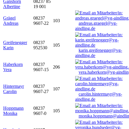
Ganshorn
08237 85
Albertine
19 001
Grägel
08237
103
Andreas
9607-22
andreas.graegel@vg-
aindling.de
Greifenegger
08237
105
Karin
952530
karin.greifenegger@vg-
aindling.de
Haberkorn
08237
206
Vera
9607-15
vera.haberkorn@vg-aindlin
Hintermayr
08237
107
Carolin
9607-27
carolin.hintermayr@vg-
aindling.de
Hoppmann
08237
105
Monika
9607-0
monika.hoppmann@aindlin