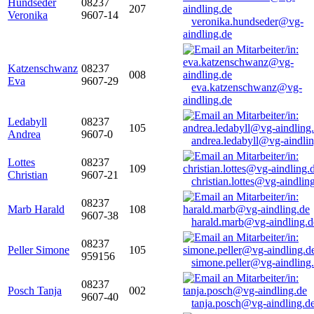
Hundseder
08237
207
Veronika
9607-14
veronika.hundseder@vg-
aindling.de
Katzenschwanz
08237
008
Eva
9607-29
eva.katzenschwanz@vg-
aindling.de
Ledabyll
08237
105
Andrea
9607-0
andrea.ledabyll@vg-aindli
Lottes
08237
109
Christian
9607-21
christian.lottes@vg-aindlin
08237
Marb Harald
108
9607-38
harald.marb@vg-aindling.d
08237
Peller Simone
105
959156
simone.peller@vg-aindling
08237
Posch Tanja
002
9607-40
tanja.posch@vg-aindling.d