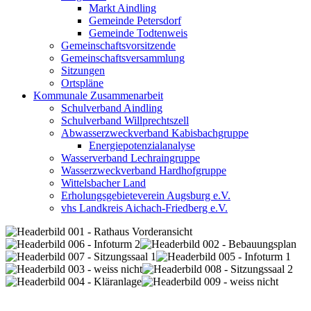
Markt Aindling
Gemeinde Petersdorf
Gemeinde Todtenweis
Gemeinschaftsvorsitzende
Gemeinschaftsversammlung
Sitzungen
Ortspläne
Kommunale Zusammenarbeit
Schulverband Aindling
Schulverband Willprechtszell
Abwasserzweckverband Kabisbachgruppe
Energiepotenzialanalyse
Wasserverband Lechraingruppe
Wasserzweckverband Hardhofgruppe
Wittelsbacher Land
Erholungsgebieteverein Augsburg e.V.
vhs Landkreis Aichach-Friedberg e.V.