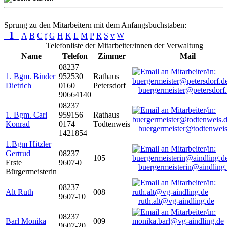
Sprung zu den Mitarbeitern mit dem Anfangsbuchstaben:
1
A
B
C
f
G
H
K
L
M
P
R
S
v
W
Telefonliste der Mitarbeiter/innen der Verwaltung
Name
Telefon
Zimmer
Mail
08237
1. Bgm. Binder
952530
Rathaus
Dietrich
0160
Petersdorf
buergermeister@petersdorf
90664140
08237
1. Bgm. Carl
959156
Rathaus
Konrad
0174
Todtenweis
buergermeister@todtenweis
1421854
1.Bgm Hitzler
Gertrud
08237
105
Erste
9607-0
buergermeisterin@aindling
Bürgermeisterin
08237
Alt Ruth
008
9607-10
ruth.alt@vg-aindling.de
08237
Barl Monika
009
9607-20