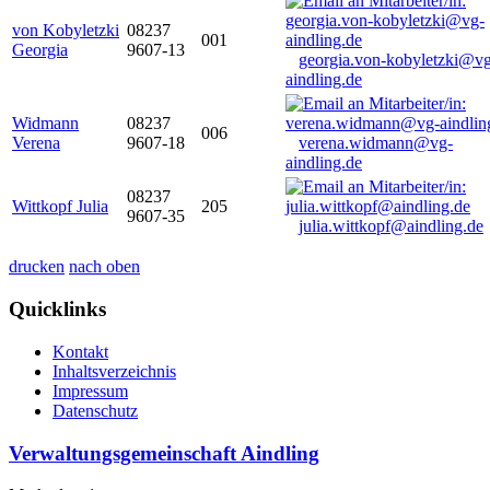
von Kobyletzki
08237
001
Georgia
9607-13
georgia.von-kobyletzki@vg
aindling.de
Widmann
08237
006
Verena
9607-18
verena.widmann@vg-
aindling.de
08237
Wittkopf Julia
205
9607-35
julia.wittkopf@aindling.de
drucken
nach oben
Quicklinks
Kontakt
Inhaltsverzeichnis
Impressum
Datenschutz
Verwaltungsgemeinschaft Aindling