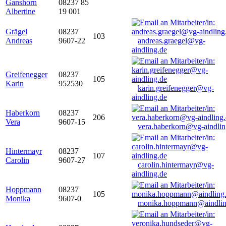
Ganshorn
08237 85
Albertine
19 001
Grägel
08237
103
Andreas
9607-22
andreas.graegel@vg-
aindling.de
Greifenegger
08237
105
Karin
952530
karin.greifenegger@vg-
aindling.de
Haberkorn
08237
206
Vera
9607-15
vera.haberkorn@vg-aindlin
Hintermayr
08237
107
Carolin
9607-27
carolin.hintermayr@vg-
aindling.de
Hoppmann
08237
105
Monika
9607-0
monika.hoppmann@aindlin