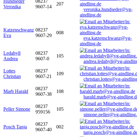
Hundseder
08237
207
Veronika
9607-14
veronika.hundseder@vg-
aindling.de
Katzenschwanz
08237
008
Eva
9607-29
eva.katzenschwanz@vg-
aindling.de
Ledabyll
08237
105
Andrea
9607-0
andrea.ledabyll@vg-aindli
Lottes
08237
109
Christian
9607-21
christian.lottes@vg-aindlin
08237
Marb Harald
108
9607-38
harald.marb@vg-aindling.d
08237
Peller Simone
105
959156
simone.peller@vg-aindling
08237
Posch Tanja
002
9607-40
tanja.posch@vg-aindling.d