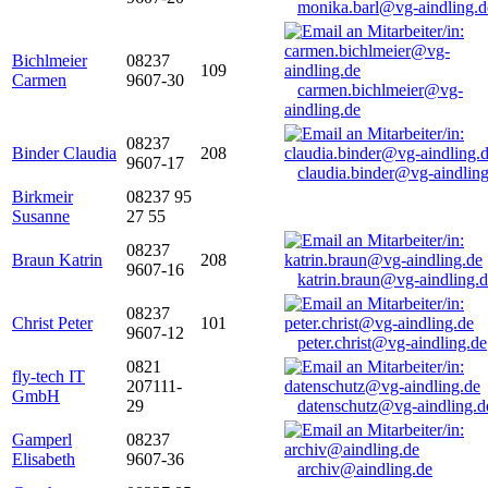
monika.barl@vg-aindling.d
Bichlmeier
08237
109
Carmen
9607-30
carmen.bichlmeier@vg-
aindling.de
08237
Binder Claudia
208
9607-17
claudia.binder@vg-aindling
Birkmeir
08237 95
Susanne
27 55
08237
Braun Katrin
208
9607-16
katrin.braun@vg-aindling.
08237
Christ Peter
101
9607-12
peter.christ@vg-aindling.de
0821
fly-tech IT
207111-
GmbH
29
datenschutz@vg-aindling.d
Gamperl
08237
Elisabeth
9607-36
archiv@aindling.de