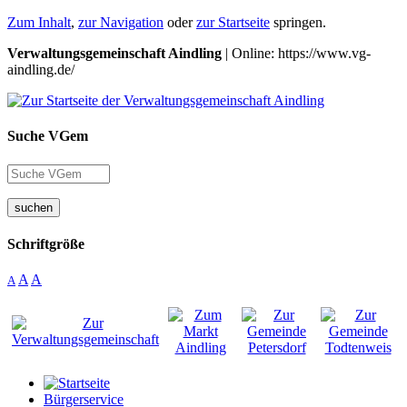
Zum Inhalt
,
zur Navigation
oder
zur Startseite
springen.
Verwaltungsgemeinschaft Aindling
| Online: https://www.vg-
aindling.de/
Suche VGem
suchen
Schriftgröße
A
A
A
Bürgerservice