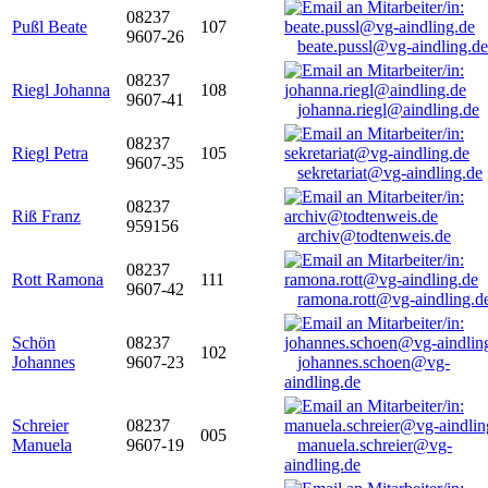
08237
Pußl Beate
107
9607-26
beate.pussl@vg-aindling.de
08237
Riegl Johanna
108
9607-41
johanna.riegl@aindling.de
08237
Riegl Petra
105
9607-35
sekretariat@vg-aindling.de
08237
Riß Franz
959156
archiv@todtenweis.de
08237
Rott Ramona
111
9607-42
ramona.rott@vg-aindling.d
Schön
08237
102
Johannes
9607-23
johannes.schoen@vg-
aindling.de
Schreier
08237
005
Manuela
9607-19
manuela.schreier@vg-
aindling.de