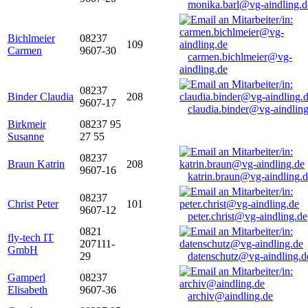
monika.barl@vg-aindling.d
Bichlmeier
08237
109
Carmen
9607-30
carmen.bichlmeier@vg-
aindling.de
08237
Binder Claudia
208
9607-17
claudia.binder@vg-aindling
Birkmeir
08237 95
Susanne
27 55
08237
Braun Katrin
208
9607-16
katrin.braun@vg-aindling.
08237
Christ Peter
101
9607-12
peter.christ@vg-aindling.de
0821
fly-tech IT
207111-
GmbH
29
datenschutz@vg-aindling.d
Gamperl
08237
Elisabeth
9607-36
archiv@aindling.de