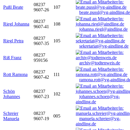
08237
Pußl Beate
107
9607-26
beate.pussl@vg-aindling.de
08237
Riegl Johanna
108
9607-41
johanna.riegl@aindling.de
08237
Riegl Petra
105
9607-35
sekretariat@vg-aindling.de
08237
Riß Franz
959156
archiv@todtenweis.de
08237
Rott Ramona
111
9607-42
ramona.rott@vg-aindling.d
Schön
08237
102
Johannes
9607-23
johannes.schoen@vg-
aindling.de
Schreier
08237
005
Manuela
9607-19
manuela.schreier@vg-
aindling.de