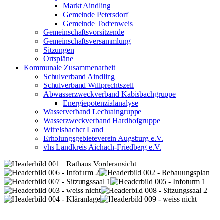
Markt Aindling
Gemeinde Petersdorf
Gemeinde Todtenweis
Gemeinschaftsvorsitzende
Gemeinschaftsversammlung
Sitzungen
Ortspläne
Kommunale Zusammenarbeit
Schulverband Aindling
Schulverband Willprechtszell
Abwasserzweckverband Kabisbachgruppe
Energiepotenzialanalyse
Wasserverband Lechraingruppe
Wasserzweckverband Hardhofgruppe
Wittelsbacher Land
Erholungsgebieteverein Augsburg e.V.
vhs Landkreis Aichach-Friedberg e.V.