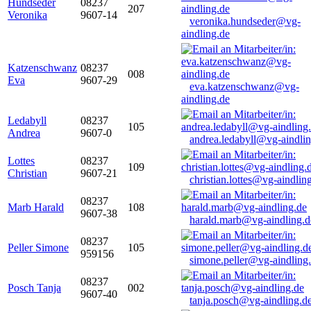
Hundseder
08237
207
Veronika
9607-14
veronika.hundseder@vg-
aindling.de
Katzenschwanz
08237
008
Eva
9607-29
eva.katzenschwanz@vg-
aindling.de
Ledabyll
08237
105
Andrea
9607-0
andrea.ledabyll@vg-aindli
Lottes
08237
109
Christian
9607-21
christian.lottes@vg-aindlin
08237
Marb Harald
108
9607-38
harald.marb@vg-aindling.d
08237
Peller Simone
105
959156
simone.peller@vg-aindling
08237
Posch Tanja
002
9607-40
tanja.posch@vg-aindling.d