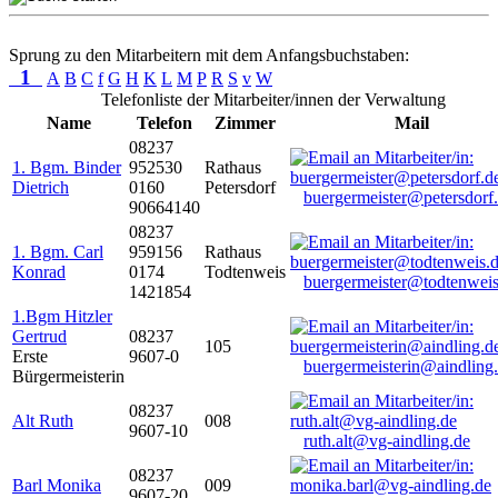
Sprung zu den Mitarbeitern mit dem Anfangsbuchstaben:
1
A
B
C
f
G
H
K
L
M
P
R
S
v
W
Telefonliste der Mitarbeiter/innen der Verwaltung
Name
Telefon
Zimmer
Mail
08237
1. Bgm. Binder
952530
Rathaus
Dietrich
0160
Petersdorf
buergermeister@petersdorf
90664140
08237
1. Bgm. Carl
959156
Rathaus
Konrad
0174
Todtenweis
buergermeister@todtenweis
1421854
1.Bgm Hitzler
Gertrud
08237
105
Erste
9607-0
buergermeisterin@aindling
Bürgermeisterin
08237
Alt Ruth
008
9607-10
ruth.alt@vg-aindling.de
08237
Barl Monika
009
9607-20