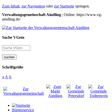
Zum Inhalt
,
zur Navigation
oder
zur Startseite
springen.
Verwaltungsgemeinschaft Aindling
| Online: https://www.vg-
aindling.de/
Suche VGem
suchen
Schriftgröße
A
A
A
Bürgerservice