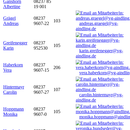
Ganshorn
08237 85
Albertine
19 001
Grägel
08237
103
Andreas
9607-22
andreas.graegel@vg-
aindling.de
Greifenegger
08237
105
Karin
952530
karin.greifenegger@vg-
aindling.de
Haberkorn
08237
206
Vera
9607-15
vera.haberkorn@vg-aindlin
Hintermayr
08237
107
Carolin
9607-27
carolin.hintermayr@vg-
aindling.de
Hoppmann
08237
105
Monika
9607-0
monika.hoppmann@aindlin