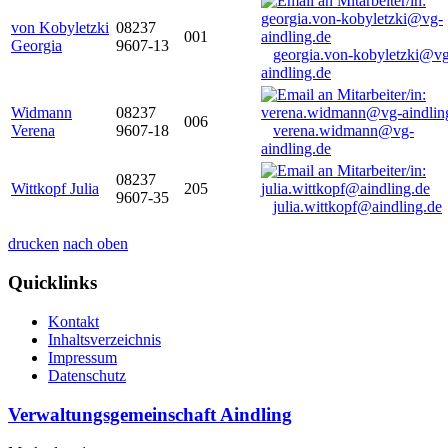
von Kobyletzki
08237
001
Georgia
9607-13
georgia.von-kobyletzki@vg
aindling.de
Widmann
08237
006
Verena
9607-18
verena.widmann@vg-
aindling.de
08237
Wittkopf Julia
205
9607-35
julia.wittkopf@aindling.de
drucken
nach oben
Quicklinks
Kontakt
Inhaltsverzeichnis
Impressum
Datenschutz
Verwaltungsgemeinschaft Aindling