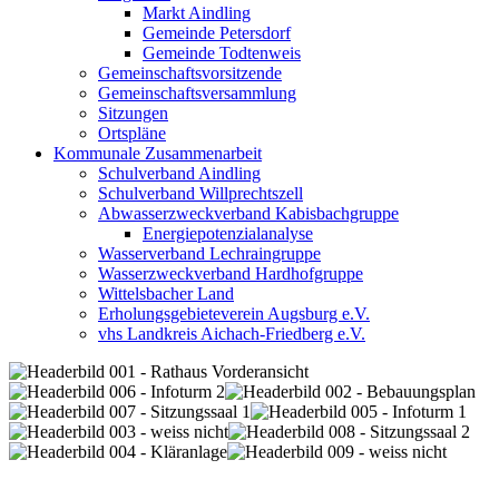
Markt Aindling
Gemeinde Petersdorf
Gemeinde Todtenweis
Gemeinschaftsvorsitzende
Gemeinschaftsversammlung
Sitzungen
Ortspläne
Kommunale Zusammenarbeit
Schulverband Aindling
Schulverband Willprechtszell
Abwasserzweckverband Kabisbachgruppe
Energiepotenzialanalyse
Wasserverband Lechraingruppe
Wasserzweckverband Hardhofgruppe
Wittelsbacher Land
Erholungsgebieteverein Augsburg e.V.
vhs Landkreis Aichach-Friedberg e.V.