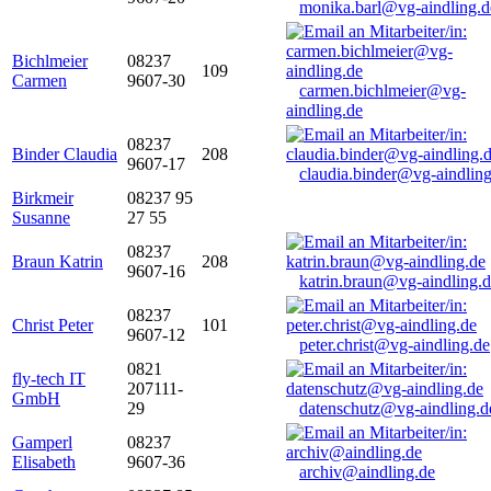
monika.barl@vg-aindling.d
Bichlmeier
08237
109
Carmen
9607-30
carmen.bichlmeier@vg-
aindling.de
08237
Binder Claudia
208
9607-17
claudia.binder@vg-aindling
Birkmeir
08237 95
Susanne
27 55
08237
Braun Katrin
208
9607-16
katrin.braun@vg-aindling.
08237
Christ Peter
101
9607-12
peter.christ@vg-aindling.de
0821
fly-tech IT
207111-
GmbH
29
datenschutz@vg-aindling.d
Gamperl
08237
Elisabeth
9607-36
archiv@aindling.de