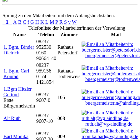
Sprung zu den Mitarbeitern mit dem Anfangsbuchstaben:
1
A
B
C
f
G
H
K
L
M
P
R
S
v
W
Telefonliste der Mitarbeiter/innen der Verwaltung
Name
Telefon
Zimmer
Mail
08237
1. Bgm. Binder
952530
Rathaus
Dietrich
0160
Petersdorf
buergermeister@petersdorf
90664140
08237
1. Bgm. Carl
959156
Rathaus
Konrad
0174
Todtenweis
buergermeister@todtenweis
1421854
1.Bgm Hitzler
Gertrud
08237
105
Erste
9607-0
buergermeisterin@aindling
Bürgermeisterin
08237
Alt Ruth
008
9607-10
ruth.alt@vg-aindling.de
08237
Barl Monika
009
9607-20