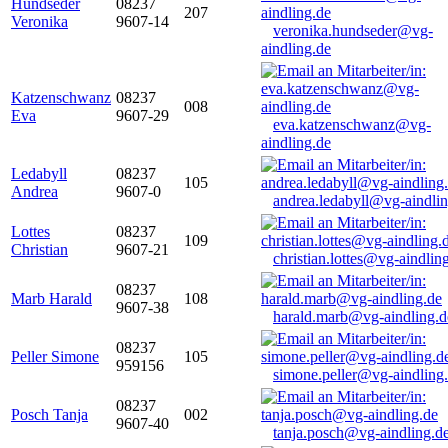
Hundseder
08237
207
Veronika
9607-14
veronika.hundseder@vg-
aindling.de
Katzenschwanz
08237
008
Eva
9607-29
eva.katzenschwanz@vg-
aindling.de
Ledabyll
08237
105
Andrea
9607-0
andrea.ledabyll@vg-aindli
Lottes
08237
109
Christian
9607-21
christian.lottes@vg-aindlin
08237
Marb Harald
108
9607-38
harald.marb@vg-aindling.d
08237
Peller Simone
105
959156
simone.peller@vg-aindling
08237
Posch Tanja
002
9607-40
tanja.posch@vg-aindling.d