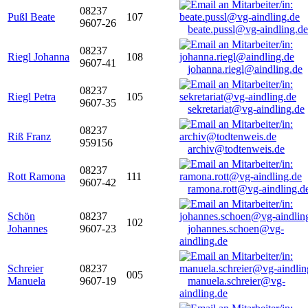
08237
Pußl Beate
107
9607-26
beate.pussl@vg-aindling.de
08237
Riegl Johanna
108
9607-41
johanna.riegl@aindling.de
08237
Riegl Petra
105
9607-35
sekretariat@vg-aindling.de
08237
Riß Franz
959156
archiv@todtenweis.de
08237
Rott Ramona
111
9607-42
ramona.rott@vg-aindling.d
Schön
08237
102
Johannes
9607-23
johannes.schoen@vg-
aindling.de
Schreier
08237
005
Manuela
9607-19
manuela.schreier@vg-
aindling.de