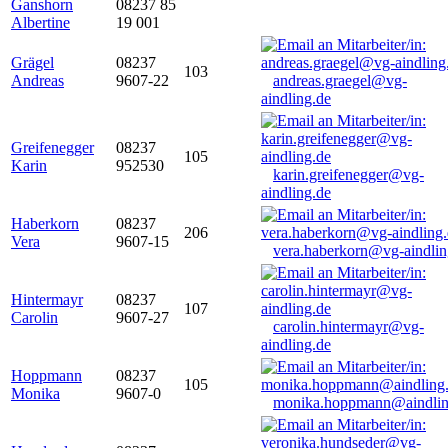
Ganshorn
08237 85
Albertine
19 001
Grägel
08237
103
Andreas
9607-22
andreas.graegel@vg-
aindling.de
Greifenegger
08237
105
Karin
952530
karin.greifenegger@vg-
aindling.de
Haberkorn
08237
206
Vera
9607-15
vera.haberkorn@vg-aindlin
Hintermayr
08237
107
Carolin
9607-27
carolin.hintermayr@vg-
aindling.de
Hoppmann
08237
105
Monika
9607-0
monika.hoppmann@aindlin