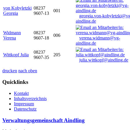
von Kobyletzki
08237
001
Georgia
9607-13
georgia.von-kobyletzki@vg
aindling.de
Widmann
08237
006
Verena
9607-18
verena.widmann@vg-
aindling.de
08237
Wittkopf Julia
205
9607-35
julia.wittkopf@aindling.de
drucken
nach oben
Quicklinks
Kontakt
Inhaltsverzeichnis
Impressum
Datenschutz
Verwaltungsgemeinschaft Aindling