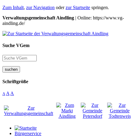
Zum Inhalt
,
zur Navigation
oder
zur Startseite
springen.
Verwaltungsgemeinschaft Aindling
| Online: https://www.vg-
aindling.de/
Suche VGem
suchen
Schriftgröße
A
A
A
Bürgerservice