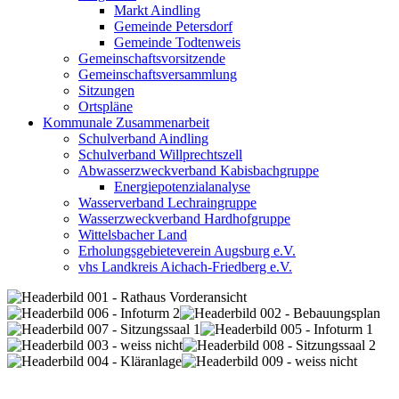
Markt Aindling
Gemeinde Petersdorf
Gemeinde Todtenweis
Gemeinschaftsvorsitzende
Gemeinschaftsversammlung
Sitzungen
Ortspläne
Kommunale Zusammenarbeit
Schulverband Aindling
Schulverband Willprechtszell
Abwasserzweckverband Kabisbachgruppe
Energiepotenzialanalyse
Wasserverband Lechraingruppe
Wasserzweckverband Hardhofgruppe
Wittelsbacher Land
Erholungsgebieteverein Augsburg e.V.
vhs Landkreis Aichach-Friedberg e.V.