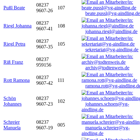
08237
Pußl Beate
107
9607-26
beate.pussl@vg-aindling.de
08237
Riegl Johanna
108
9607-41
johanna.riegl@aindling.de
08237
Riegl Petra
105
9607-35
sekretariat@vg-aindling.de
08237
Riß Franz
959156
archiv@todtenweis.de
08237
Rott Ramona
111
9607-42
ramona.rott@vg-aindling.d
Schön
08237
102
Johannes
9607-23
johannes.schoen@vg-
aindling.de
Schreier
08237
005
Manuela
9607-19
manuela.schreier@vg-
aindling.de