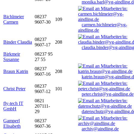
monika.barl@vg-aindling.d
Bichlmeier
08237
109
Carmen
9607-30
carmen.bichlmeier@vg-
aindling.de
08237
Binder Claudia
208
9607-17
claudia.binder@vg-aindling
Birkmeir
08237 95
Susanne
27 55
08237
Braun Katrin
208
9607-16
katrin.braun@vg-aindling.
08237
Christ Peter
101
9607-12
peter.christ@vg-aindling.de
0821
fly-tech IT
207111-
GmbH
29
datenschutz@vg-aindling.d
Gamperl
08237
Elisabeth
9607-36
archiv@aindling.de