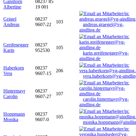
Ganshorn
08237 85
Albertine
19 001
Grägel
08237
103
Andreas
9607-22
andreas.graegel@vg-
aindling.de
Greifenegger
08237
105
Karin
952530
karin.greifenegger@vg-
aindling.de
Haberkorn
08237
206
Vera
9607-15
vera.haberkorn@vg-aindlin
Hintermayr
08237
107
Carolin
9607-27
carolin.hintermayr@vg-
aindling.de
Hoppmann
08237
105
Monika
9607-0
monika.hoppmann@aindlin