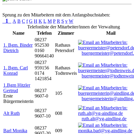
Sprung zu den Mitarbeitern mit dem Anfangsbuchstaben:
1
A
B
C
f
G
H
K
L
M
P
R
S
v
W
Telefonliste der Mitarbeiter/innen der Verwaltung
Name
Telefon
Zimmer
Mail
08237
1. Bgm. Binder
952530
Rathaus
Dietrich
0160
Petersdorf
buergermeister@petersdorf
90664140
08237
1. Bgm. Carl
959156
Rathaus
Konrad
0174
Todtenweis
buergermeister@todtenweis
1421854
1.Bgm Hitzler
Gertrud
08237
105
Erste
9607-0
buergermeisterin@aindling
Bürgermeisterin
08237
Alt Ruth
008
9607-10
ruth.alt@vg-aindling.de
08237
Barl Monika
009
9607-20