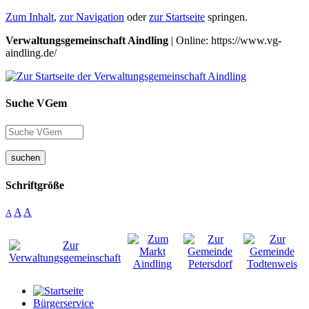
Zum Inhalt
,
zur Navigation
oder
zur Startseite
springen.
Verwaltungsgemeinschaft Aindling
| Online: https://www.vg-
aindling.de/
Suche VGem
suchen
Schriftgröße
A
A
A
Bürgerservice