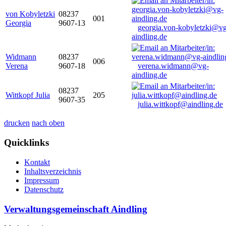
von Kobyletzki
08237
001
Georgia
9607-13
georgia.von-kobyletzki@vg
aindling.de
Widmann
08237
006
Verena
9607-18
verena.widmann@vg-
aindling.de
08237
Wittkopf Julia
205
9607-35
julia.wittkopf@aindling.de
drucken
nach oben
Quicklinks
Kontakt
Inhaltsverzeichnis
Impressum
Datenschutz
Verwaltungsgemeinschaft Aindling