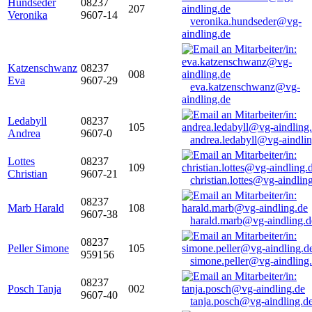
Hundseder
08237
207
Veronika
9607-14
veronika.hundseder@vg-
aindling.de
Katzenschwanz
08237
008
Eva
9607-29
eva.katzenschwanz@vg-
aindling.de
Ledabyll
08237
105
Andrea
9607-0
andrea.ledabyll@vg-aindli
Lottes
08237
109
Christian
9607-21
christian.lottes@vg-aindlin
08237
Marb Harald
108
9607-38
harald.marb@vg-aindling.d
08237
Peller Simone
105
959156
simone.peller@vg-aindling
08237
Posch Tanja
002
9607-40
tanja.posch@vg-aindling.d