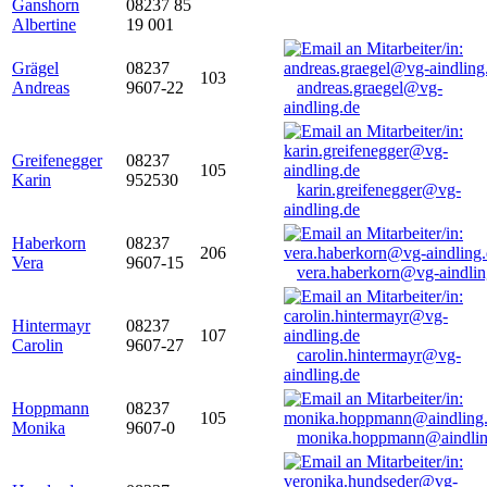
Ganshorn
08237 85
Albertine
19 001
Grägel
08237
103
Andreas
9607-22
andreas.graegel@vg-
aindling.de
Greifenegger
08237
105
Karin
952530
karin.greifenegger@vg-
aindling.de
Haberkorn
08237
206
Vera
9607-15
vera.haberkorn@vg-aindlin
Hintermayr
08237
107
Carolin
9607-27
carolin.hintermayr@vg-
aindling.de
Hoppmann
08237
105
Monika
9607-0
monika.hoppmann@aindlin