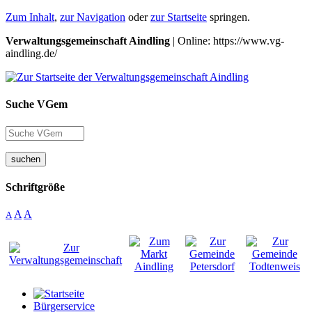
Zum Inhalt
,
zur Navigation
oder
zur Startseite
springen.
Verwaltungsgemeinschaft Aindling
| Online: https://www.vg-
aindling.de/
Suche VGem
suchen
Schriftgröße
A
A
A
Bürgerservice