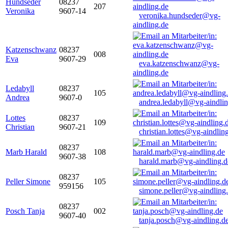
Hundseder
08237
207
Veronika
9607-14
veronika.hundseder@vg-
aindling.de
Katzenschwanz
08237
008
Eva
9607-29
eva.katzenschwanz@vg-
aindling.de
Ledabyll
08237
105
Andrea
9607-0
andrea.ledabyll@vg-aindli
Lottes
08237
109
Christian
9607-21
christian.lottes@vg-aindlin
08237
Marb Harald
108
9607-38
harald.marb@vg-aindling.d
08237
Peller Simone
105
959156
simone.peller@vg-aindling
08237
Posch Tanja
002
9607-40
tanja.posch@vg-aindling.d