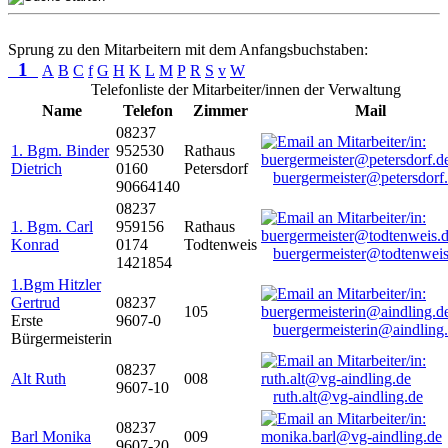
Sprung zu den Mitarbeitern mit dem Anfangsbuchstaben:
1
A
B
C
f
G
H
K
L
M
P
R
S
v
W
Telefonliste der Mitarbeiter/innen der Verwaltung
Name
Telefon
Zimmer
Mail
08237
1. Bgm. Binder
952530
Rathaus
Dietrich
0160
Petersdorf
buergermeister@petersdorf
90664140
08237
1. Bgm. Carl
959156
Rathaus
Konrad
0174
Todtenweis
buergermeister@todtenweis
1421854
1.Bgm Hitzler
Gertrud
08237
105
Erste
9607-0
buergermeisterin@aindling
Bürgermeisterin
08237
Alt Ruth
008
9607-10
ruth.alt@vg-aindling.de
08237
Barl Monika
009
9607-20