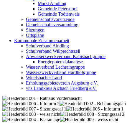
Markt Aindling
Gemeinde Petersdorf
Gemeinde Todtenweis
Gemeinschaftsvorsitzende
Gemeinschaftsversammlung
Sitzungen
Ortspläne
Kommunale Zusammenarbeit
Schulverband Aindling
Schulverband Willprechtszell
Abwasserzweckverband Kabisbachgruppe
Energiepotenzialanalyse
Wasserverband Lechraingruppe
Wasserzweckverband Hardhofgruppe
Wittelsbacher Land
Erholungsgebieteverein Augsburg e.V.
vhs Landkreis Aichach-Friedberg e.V.