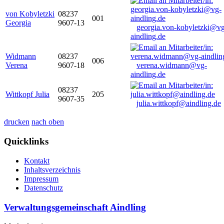
von Kobyletzki
08237
001
Georgia
9607-13
georgia.von-kobyletzki@vg
aindling.de
Widmann
08237
006
Verena
9607-18
verena.widmann@vg-
aindling.de
08237
Wittkopf Julia
205
9607-35
julia.wittkopf@aindling.de
drucken
nach oben
Quicklinks
Kontakt
Inhaltsverzeichnis
Impressum
Datenschutz
Verwaltungsgemeinschaft Aindling