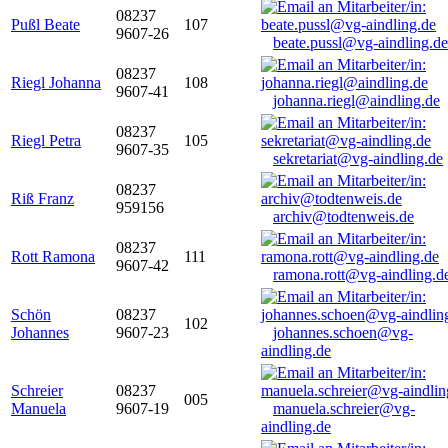
08237
Pußl Beate
107
9607-26
beate.pussl@vg-aindling.de
08237
Riegl Johanna
108
9607-41
johanna.riegl@aindling.de
08237
Riegl Petra
105
9607-35
sekretariat@vg-aindling.de
08237
Riß Franz
959156
archiv@todtenweis.de
08237
Rott Ramona
111
9607-42
ramona.rott@vg-aindling.d
Schön
08237
102
Johannes
9607-23
johannes.schoen@vg-
aindling.de
Schreier
08237
005
Manuela
9607-19
manuela.schreier@vg-
aindling.de