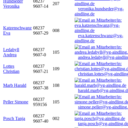
Hundseder
08237
207
Veronika
9607-14
veronika.hundseder@vg-
aindling.de
Katzenschwanz
08237
008
Eva
9607-29
eva.katzenschwanz@vg-
aindling.de
Ledabyll
08237
105
Andrea
9607-0
andrea.ledabyll@vg-aindli
Lottes
08237
109
Christian
9607-21
christian.lottes@vg-aindlin
08237
Marb Harald
108
9607-38
harald.marb@vg-aindling.d
08237
Peller Simone
105
959156
simone.peller@vg-aindling
08237
Posch Tanja
002
9607-40
tanja.posch@vg-aindling.d