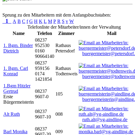
Sprung zu den Mitarbeitern mit dem Anfangsbuchstaben:
1
A
B
C
f
G
H
K
L
M
P
R
S
v
W
Telefonliste der Mitarbeiter/innen der Verwaltung
Name
Telefon
Zimmer
Mail
08237
1. Bgm. Binder
952530
Rathaus
Dietrich
0160
Petersdorf
buergermeister@petersdorf
90664140
08237
1. Bgm. Carl
959156
Rathaus
Konrad
0174
Todtenweis
buergermeister@todtenweis
1421854
1.Bgm Hitzler
Gertrud
08237
105
Erste
9607-0
buergermeisterin@aindling
Bürgermeisterin
08237
Alt Ruth
008
9607-10
ruth.alt@vg-aindling.de
08237
Barl Monika
009
9607-20