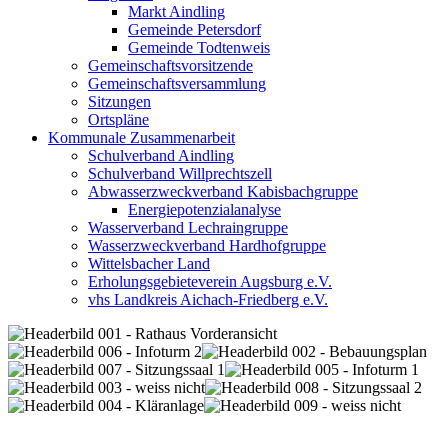
Markt Aindling
Gemeinde Petersdorf
Gemeinde Todtenweis
Gemeinschaftsvorsitzende
Gemeinschaftsversammlung
Sitzungen
Ortspläne
Kommunale Zusammenarbeit
Schulverband Aindling
Schulverband Willprechtszell
Abwasserzweckverband Kabisbachgruppe
Energiepotenzialanalyse
Wasserverband Lechraingruppe
Wasserzweckverband Hardhofgruppe
Wittelsbacher Land
Erholungsgebieteverein Augsburg e.V.
vhs Landkreis Aichach-Friedberg e.V.