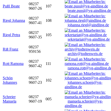
08237
Pußl Beate
107
9607-26
beate.pussl@vg-aindling.de
08237
Riegl Johanna
108
9607-41
johanna.riegl@aindling.de
08237
Riegl Petra
105
9607-35
sekretariat@vg-aindling.de
08237
Riß Franz
959156
archiv@todtenweis.de
08237
Rott Ramona
111
9607-42
ramona.rott@vg-aindling.d
Schön
08237
102
Johannes
9607-23
johannes.schoen@vg-
aindling.de
Schreier
08237
005
Manuela
9607-19
manuela.schreier@vg-
aindling.de