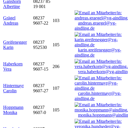
Ganshorn
08237 85
Albertine
19 001
Grägel
08237
103
Andreas
9607-22
andreas.graegel@vg-
aindling.de
Greifenegger
08237
105
Karin
952530
karin.greifenegger@vg-
aindling.de
Haberkorn
08237
206
Vera
9607-15
vera.haberkorn@vg-aindlin
Hintermayr
08237
107
Carolin
9607-27
carolin.hintermayr@vg-
aindling.de
Hoppmann
08237
105
Monika
9607-0
monika.hoppmann@aindlin