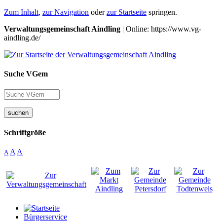
Zum Inhalt
,
zur Navigation
oder
zur Startseite
springen.
Verwaltungsgemeinschaft Aindling
| Online: https://www.vg-
aindling.de/
Suche VGem
suchen
Schriftgröße
A
A
A
Bürgerservice