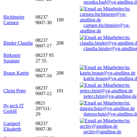
monika.barl@vg-aindling.d
Bichlmeier
08237
109
Carmen
9607-30
carmen.bichlmeier@vg-
aindling.de
08237
Binder Claudia
208
9607-17
claudia.binder@vg-aindling
Birkmeir
08237 95
Susanne
27 55
08237
Braun Katrin
208
9607-16
katrin.braun@vg-aindling.
08237
Christ Peter
101
9607-12
peter.christ@vg-aindling.de
0821
fly-tech IT
207111-
GmbH
29
datenschutz@vg-aindling.d
Gamperl
08237
Elisabeth
9607-36
archiv@aindling.de