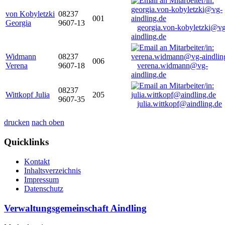
von Kobyletzki
08237
001
Georgia
9607-13
georgia.von-kobyletzki@vg
aindling.de
Widmann
08237
006
Verena
9607-18
verena.widmann@vg-
aindling.de
08237
Wittkopf Julia
205
9607-35
julia.wittkopf@aindling.de
drucken
nach oben
Quicklinks
Kontakt
Inhaltsverzeichnis
Impressum
Datenschutz
Verwaltungsgemeinschaft Aindling