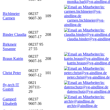
monika.barl@vg-aindling.d
Bichlmeier
08237
109
Carmen
9607-30
carmen.bichlmeier@vg-
aindling.de
08237
Binder Claudia
208
9607-17
claudia.binder@vg-aindling
Birkmeir
08237 95
Susanne
27 55
08237
Braun Katrin
208
9607-16
katrin.braun@vg-aindling.
08237
Christ Peter
101
9607-12
peter.christ@vg-aindling.de
0821
fly-tech IT
207111-
GmbH
29
datenschutz@vg-aindling.d
Gamperl
08237
Elisabeth
9607-36
archiv@aindling.de