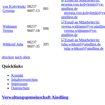
von Kobyletzki
08237
001
Georgia
9607-13
georgia.von-kobyletzki@vg
aindling.de
Widmann
08237
006
Verena
9607-18
verena.widmann@vg-
aindling.de
08237
Wittkopf Julia
205
9607-35
julia.wittkopf@aindling.de
drucken
nach oben
Quicklinks
Kontakt
Inhaltsverzeichnis
Impressum
Datenschutz
Verwaltungsgemeinschaft Aindling