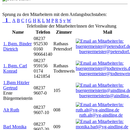
Sprung zu den Mitarbeitern mit dem Anfangsbuchstaben:
1
A
B
C
f
G
H
K
L
M
P
R
S
v
W
Telefonliste der Mitarbeiter/innen der Verwaltung
Name
Telefon
Zimmer
Mail
08237
1. Bgm. Binder
952530
Rathaus
Dietrich
0160
Petersdorf
buergermeister@petersdorf
90664140
08237
1. Bgm. Carl
959156
Rathaus
Konrad
0174
Todtenweis
buergermeister@todtenweis
1421854
1.Bgm Hitzler
Gertrud
08237
105
Erste
9607-0
buergermeisterin@aindling
Bürgermeisterin
08237
Alt Ruth
008
9607-10
ruth.alt@vg-aindling.de
08237
Barl Monika
009
9607-20