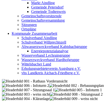
Markt Aindling
Gemeinde Petersdorf
Gemeinde Todtenweis
Gemeinschaftsvorsitzende
Gemeinschaftsversammlung
Sitzungen
Ortspläne
Kommunale Zusammenarbeit
Schulverband Aindling
Schulverband Willprechtszell
Abwasserzweckverband Kabisbachgruppe
Energiepotenzialanalyse
Wasserverband Lechraingruppe
Wasserzweckverband Hardhofgruppe
Wittelsbacher Land
Erholungsgebieteverein Augsburg e.V.
vhs Landkreis Aichach-Friedberg e.V.