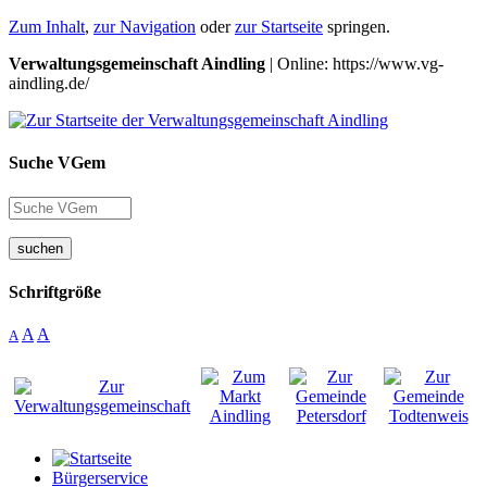
Zum Inhalt
,
zur Navigation
oder
zur Startseite
springen.
Verwaltungsgemeinschaft Aindling
| Online: https://www.vg-
aindling.de/
Suche VGem
suchen
Schriftgröße
A
A
A
Bürgerservice