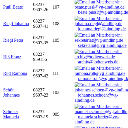
08237
Pußl Beate
107
9607-26
beate.pussl@vg-aindling.de
08237
Riegl Johanna
108
9607-41
johanna.riegl@aindling.de
08237
Riegl Petra
105
9607-35
sekretariat@vg-aindling.de
08237
Riß Franz
959156
archiv@todtenweis.de
08237
Rott Ramona
111
9607-42
ramona.rott@vg-aindling.d
Schön
08237
102
Johannes
9607-23
johannes.schoen@vg-
aindling.de
Schreier
08237
005
Manuela
9607-19
manuela.schreier@vg-
aindling.de