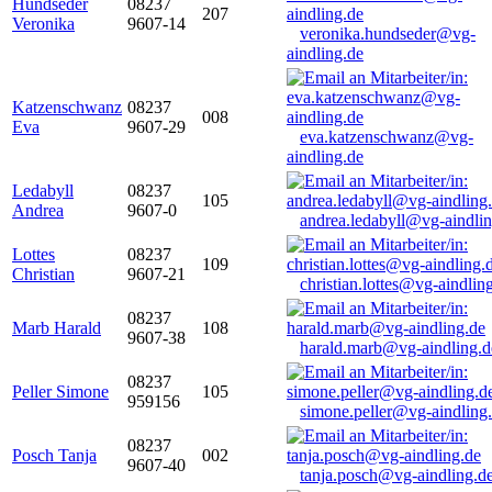
Hundseder
08237
207
Veronika
9607-14
veronika.hundseder@vg-
aindling.de
Katzenschwanz
08237
008
Eva
9607-29
eva.katzenschwanz@vg-
aindling.de
Ledabyll
08237
105
Andrea
9607-0
andrea.ledabyll@vg-aindli
Lottes
08237
109
Christian
9607-21
christian.lottes@vg-aindlin
08237
Marb Harald
108
9607-38
harald.marb@vg-aindling.d
08237
Peller Simone
105
959156
simone.peller@vg-aindling
08237
Posch Tanja
002
9607-40
tanja.posch@vg-aindling.d