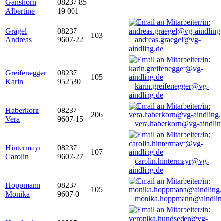
Ganshorn
08237 85
Albertine
19 001
Grägel
08237
103
Andreas
9607-22
andreas.graegel@vg-
aindling.de
Greifenegger
08237
105
Karin
952530
karin.greifenegger@vg-
aindling.de
Haberkorn
08237
206
Vera
9607-15
vera.haberkorn@vg-aindlin
Hintermayr
08237
107
Carolin
9607-27
carolin.hintermayr@vg-
aindling.de
Hoppmann
08237
105
Monika
9607-0
monika.hoppmann@aindlin