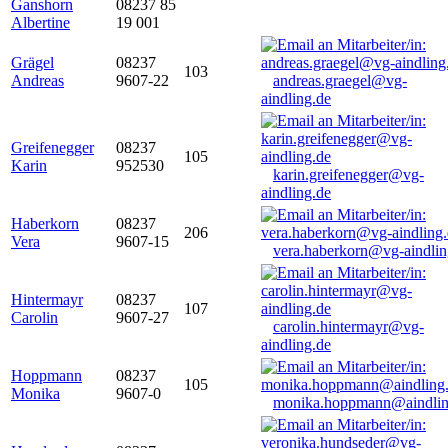
Ganshorn
08237 85
Albertine
19 001
Grägel
08237
103
Andreas
9607-22
andreas.graegel@vg-
aindling.de
Greifenegger
08237
105
Karin
952530
karin.greifenegger@vg-
aindling.de
Haberkorn
08237
206
Vera
9607-15
vera.haberkorn@vg-aindlin
Hintermayr
08237
107
Carolin
9607-27
carolin.hintermayr@vg-
aindling.de
Hoppmann
08237
105
Monika
9607-0
monika.hoppmann@aindlin