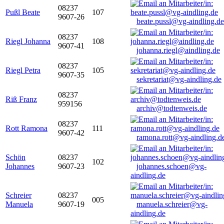
08237
Pußl Beate
107
9607-26
beate.pussl@vg-aindling.de
08237
Riegl Johanna
108
9607-41
johanna.riegl@aindling.de
08237
Riegl Petra
105
9607-35
sekretariat@vg-aindling.de
08237
Riß Franz
959156
archiv@todtenweis.de
08237
Rott Ramona
111
9607-42
ramona.rott@vg-aindling.d
Schön
08237
102
Johannes
9607-23
johannes.schoen@vg-
aindling.de
Schreier
08237
005
Manuela
9607-19
manuela.schreier@vg-
aindling.de