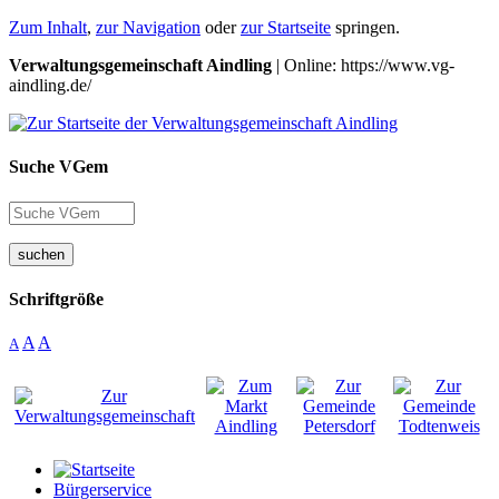
Zum Inhalt
,
zur Navigation
oder
zur Startseite
springen.
Verwaltungsgemeinschaft Aindling
| Online: https://www.vg-
aindling.de/
Suche VGem
suchen
Schriftgröße
A
A
A
Bürgerservice