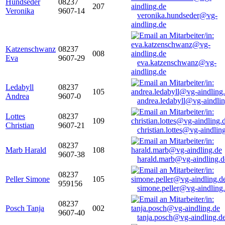
Hundseder
08237
207
Veronika
9607-14
veronika.hundseder@vg-
aindling.de
Katzenschwanz
08237
008
Eva
9607-29
eva.katzenschwanz@vg-
aindling.de
Ledabyll
08237
105
Andrea
9607-0
andrea.ledabyll@vg-aindli
Lottes
08237
109
Christian
9607-21
christian.lottes@vg-aindlin
08237
Marb Harald
108
9607-38
harald.marb@vg-aindling.d
08237
Peller Simone
105
959156
simone.peller@vg-aindling
08237
Posch Tanja
002
9607-40
tanja.posch@vg-aindling.d