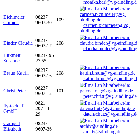
monika.barl@vg-aindling.d
Bichlmeier
08237
109
Carmen
9607-30
carmen.bichlmeier@vg-
aindling.de
08237
Binder Claudia
208
9607-17
claudia.binder@vg-aindling
Birkmeir
08237 95
Susanne
27 55
08237
Braun Katrin
208
9607-16
katrin.braun@vg-aindling.
08237
Christ Peter
101
9607-12
peter.christ@vg-aindling.de
0821
fly-tech IT
207111-
GmbH
29
datenschutz@vg-aindling.d
Gamperl
08237
Elisabeth
9607-36
archiv@aindling.de