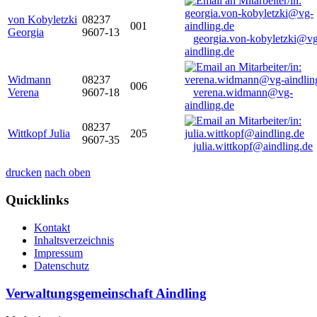
von Kobyletzki
08237
001
Georgia
9607-13
georgia.von-kobyletzki@vg
aindling.de
Widmann
08237
006
Verena
9607-18
verena.widmann@vg-
aindling.de
08237
Wittkopf Julia
205
9607-35
julia.wittkopf@aindling.de
drucken
nach oben
Quicklinks
Kontakt
Inhaltsverzeichnis
Impressum
Datenschutz
Verwaltungsgemeinschaft Aindling