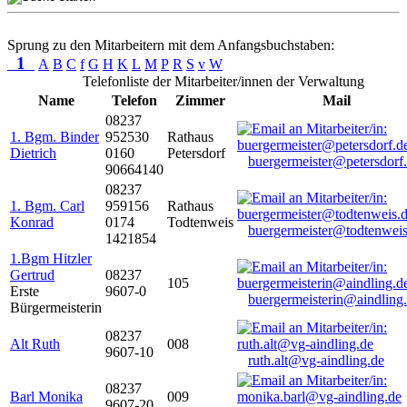
Sprung zu den Mitarbeitern mit dem Anfangsbuchstaben:
1
A
B
C
f
G
H
K
L
M
P
R
S
v
W
Telefonliste der Mitarbeiter/innen der Verwaltung
Name
Telefon
Zimmer
Mail
08237
1. Bgm. Binder
952530
Rathaus
Dietrich
0160
Petersdorf
buergermeister@petersdorf
90664140
08237
1. Bgm. Carl
959156
Rathaus
Konrad
0174
Todtenweis
buergermeister@todtenweis
1421854
1.Bgm Hitzler
Gertrud
08237
105
Erste
9607-0
buergermeisterin@aindling
Bürgermeisterin
08237
Alt Ruth
008
9607-10
ruth.alt@vg-aindling.de
08237
Barl Monika
009
9607-20