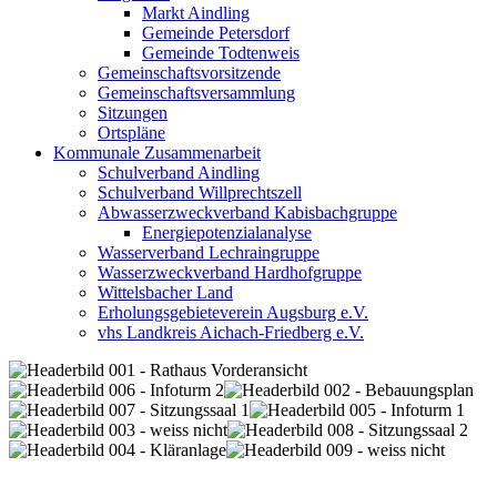
Markt Aindling
Gemeinde Petersdorf
Gemeinde Todtenweis
Gemeinschaftsvorsitzende
Gemeinschaftsversammlung
Sitzungen
Ortspläne
Kommunale Zusammenarbeit
Schulverband Aindling
Schulverband Willprechtszell
Abwasserzweckverband Kabisbachgruppe
Energiepotenzialanalyse
Wasserverband Lechraingruppe
Wasserzweckverband Hardhofgruppe
Wittelsbacher Land
Erholungsgebieteverein Augsburg e.V.
vhs Landkreis Aichach-Friedberg e.V.