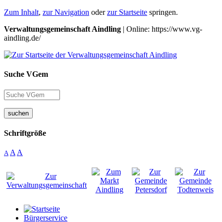
Zum Inhalt
,
zur Navigation
oder
zur Startseite
springen.
Verwaltungsgemeinschaft Aindling
| Online: https://www.vg-
aindling.de/
Suche VGem
suchen
Schriftgröße
A
A
A
Bürgerservice