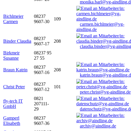
monika.barl@vg-aindling.d
Bichlmeier
08237
109
Carmen
9607-30
carmen.bichlmeier@vg-
aindling.de
08237
Binder Claudia
208
9607-17
claudia.binder@vg-aindling
Birkmeir
08237 95
Susanne
27 55
08237
Braun Katrin
208
9607-16
katrin.braun@vg-aindling.
08237
Christ Peter
101
9607-12
peter.christ@vg-aindling.de
0821
fly-tech IT
207111-
GmbH
29
datenschutz@vg-aindling.d
Gamperl
08237
Elisabeth
9607-36
archiv@aindling.de