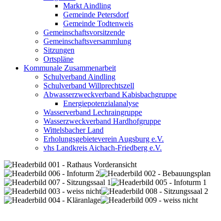
Markt Aindling
Gemeinde Petersdorf
Gemeinde Todtenweis
Gemeinschaftsvorsitzende
Gemeinschaftsversammlung
Sitzungen
Ortspläne
Kommunale Zusammenarbeit
Schulverband Aindling
Schulverband Willprechtszell
Abwasserzweckverband Kabisbachgruppe
Energiepotenzialanalyse
Wasserverband Lechraingruppe
Wasserzweckverband Hardhofgruppe
Wittelsbacher Land
Erholungsgebieteverein Augsburg e.V.
vhs Landkreis Aichach-Friedberg e.V.