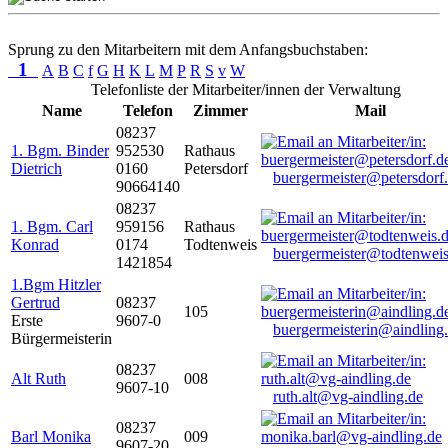
Sprung zu den Mitarbeitern mit dem Anfangsbuchstaben:
1
A
B
C
f
G
H
K
L
M
P
R
S
v
W
Telefonliste der Mitarbeiter/innen der Verwaltung
Name
Telefon
Zimmer
Mail
08237
1. Bgm. Binder
952530
Rathaus
Dietrich
0160
Petersdorf
buergermeister@petersdorf
90664140
08237
1. Bgm. Carl
959156
Rathaus
Konrad
0174
Todtenweis
buergermeister@todtenweis
1421854
1.Bgm Hitzler
Gertrud
08237
105
Erste
9607-0
buergermeisterin@aindling
Bürgermeisterin
08237
Alt Ruth
008
9607-10
ruth.alt@vg-aindling.de
08237
Barl Monika
009
9607-20