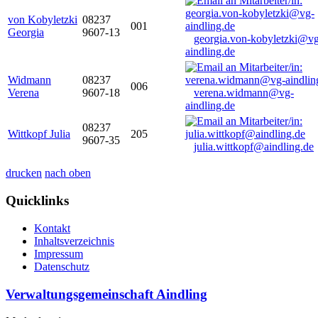
von Kobyletzki
08237
001
Georgia
9607-13
georgia.von-kobyletzki@vg
aindling.de
Widmann
08237
006
Verena
9607-18
verena.widmann@vg-
aindling.de
08237
Wittkopf Julia
205
9607-35
julia.wittkopf@aindling.de
drucken
nach oben
Quicklinks
Kontakt
Inhaltsverzeichnis
Impressum
Datenschutz
Verwaltungsgemeinschaft Aindling