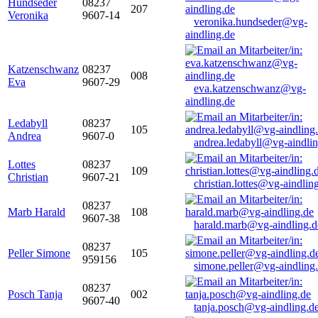
Hundseder
08237
207
Veronika
9607-14
veronika.hundseder@vg-
aindling.de
Katzenschwanz
08237
008
Eva
9607-29
eva.katzenschwanz@vg-
aindling.de
Ledabyll
08237
105
Andrea
9607-0
andrea.ledabyll@vg-aindli
Lottes
08237
109
Christian
9607-21
christian.lottes@vg-aindlin
08237
Marb Harald
108
9607-38
harald.marb@vg-aindling.d
08237
Peller Simone
105
959156
simone.peller@vg-aindling
08237
Posch Tanja
002
9607-40
tanja.posch@vg-aindling.d