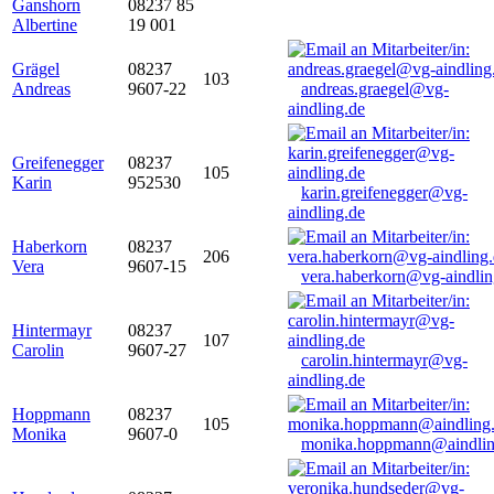
Ganshorn
08237 85
Albertine
19 001
Grägel
08237
103
Andreas
9607-22
andreas.graegel@vg-
aindling.de
Greifenegger
08237
105
Karin
952530
karin.greifenegger@vg-
aindling.de
Haberkorn
08237
206
Vera
9607-15
vera.haberkorn@vg-aindlin
Hintermayr
08237
107
Carolin
9607-27
carolin.hintermayr@vg-
aindling.de
Hoppmann
08237
105
Monika
9607-0
monika.hoppmann@aindlin