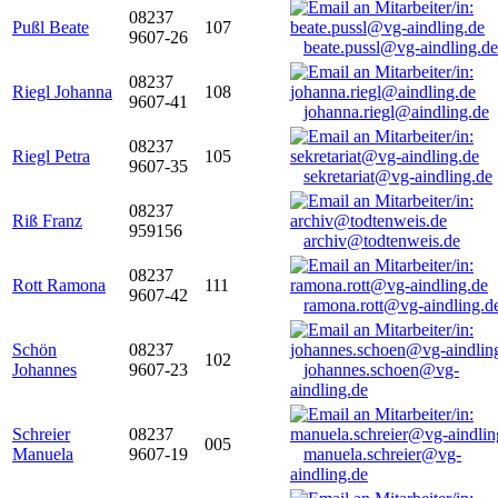
08237
Pußl Beate
107
9607-26
beate.pussl@vg-aindling.de
08237
Riegl Johanna
108
9607-41
johanna.riegl@aindling.de
08237
Riegl Petra
105
9607-35
sekretariat@vg-aindling.de
08237
Riß Franz
959156
archiv@todtenweis.de
08237
Rott Ramona
111
9607-42
ramona.rott@vg-aindling.d
Schön
08237
102
Johannes
9607-23
johannes.schoen@vg-
aindling.de
Schreier
08237
005
Manuela
9607-19
manuela.schreier@vg-
aindling.de