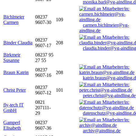
monika.barl@vg-aindling.d
Bichlmeier
08237
109
Carmen
9607-30
carmen.bichlmeier@vg-
aindling.de
08237
Binder Claudia
208
9607-17
claudia.binder@vg-aindling
Birkmeir
08237 95
Susanne
27 55
08237
Braun Katrin
208
9607-16
katrin.braun@vg-aindling.
08237
Christ Peter
101
9607-12
peter.christ@vg-aindling.de
0821
fly-tech IT
207111-
GmbH
29
datenschutz@vg-aindling.d
Gamperl
08237
Elisabeth
9607-36
archiv@aindling.de