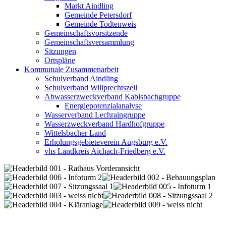
Markt Aindling
Gemeinde Petersdorf
Gemeinde Todtenweis
Gemeinschaftsvorsitzende
Gemeinschaftsversammlung
Sitzungen
Ortspläne
Kommunale Zusammenarbeit
Schulverband Aindling
Schulverband Willprechtszell
Abwasserzweckverband Kabisbachgruppe
Energiepotenzialanalyse
Wasserverband Lechraingruppe
Wasserzweckverband Hardhofgruppe
Wittelsbacher Land
Erholungsgebieteverein Augsburg e.V.
vhs Landkreis Aichach-Friedberg e.V.