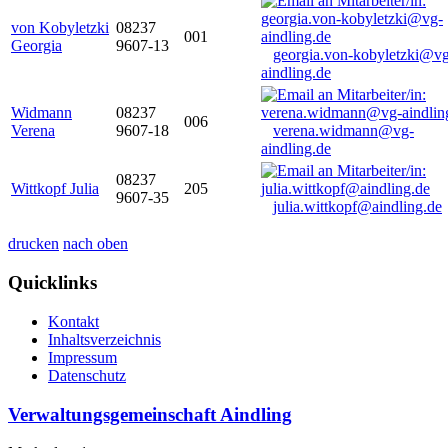
von Kobyletzki
08237
001
Georgia
9607-13
georgia.von-kobyletzki@vg
aindling.de
Widmann
08237
006
Verena
9607-18
verena.widmann@vg-
aindling.de
08237
Wittkopf Julia
205
9607-35
julia.wittkopf@aindling.de
drucken
nach oben
Quicklinks
Kontakt
Inhaltsverzeichnis
Impressum
Datenschutz
Verwaltungsgemeinschaft Aindling