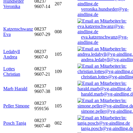
Hundseder
08237
207
Veronika
9607-14
veronika.hundseder@vg-
aindling.de
Katzenschwanz
08237
008
Eva
9607-29
eva.katzenschwanz@vg-
aindling.de
Ledabyll
08237
105
Andrea
9607-0
andrea.ledabyll@vg-aindli
Lottes
08237
109
Christian
9607-21
christian.lottes@vg-aindlin
08237
Marb Harald
108
9607-38
harald.marb@vg-aindling.d
08237
Peller Simone
105
959156
simone.peller@vg-aindling
08237
Posch Tanja
002
9607-40
tanja.posch@vg-aindling.d