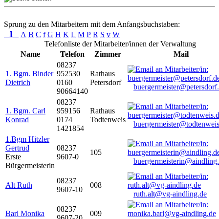
Sprung zu den Mitarbeitern mit dem Anfangsbuchstaben:
1
A
B
C
f
G
H
K
L
M
P
R
S
v
W
Telefonliste der Mitarbeiter/innen der Verwaltung
Name
Telefon
Zimmer
Mail
08237
1. Bgm. Binder
952530
Rathaus
Dietrich
0160
Petersdorf
buergermeister@petersdorf
90664140
08237
1. Bgm. Carl
959156
Rathaus
Konrad
0174
Todtenweis
buergermeister@todtenweis
1421854
1.Bgm Hitzler
Gertrud
08237
105
Erste
9607-0
buergermeisterin@aindling
Bürgermeisterin
08237
Alt Ruth
008
9607-10
ruth.alt@vg-aindling.de
08237
Barl Monika
009
9607-20