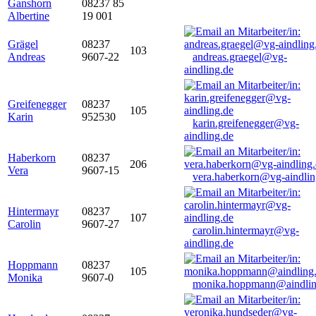
Ganshorn
08237 85
Albertine
19 001
Grägel
08237
103
Andreas
9607-22
andreas.graegel@vg-
aindling.de
Greifenegger
08237
105
Karin
952530
karin.greifenegger@vg-
aindling.de
Haberkorn
08237
206
Vera
9607-15
vera.haberkorn@vg-aindlin
Hintermayr
08237
107
Carolin
9607-27
carolin.hintermayr@vg-
aindling.de
Hoppmann
08237
105
Monika
9607-0
monika.hoppmann@aindlin