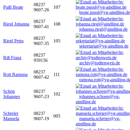
08237
Pußl Beate
107
9607-26
beate.pussl@vg-aindling.de
08237
Riegl Johanna
108
9607-41
johanna.riegl@aindling.de
08237
Riegl Petra
105
9607-35
sekretariat@vg-aindling.de
08237
Riß Franz
959156
archiv@todtenweis.de
08237
Rott Ramona
111
9607-42
ramona.rott@vg-aindling.d
Schön
08237
102
Johannes
9607-23
johannes.schoen@vg-
aindling.de
Schreier
08237
005
Manuela
9607-19
manuela.schreier@vg-
aindling.de