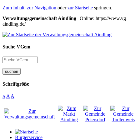
Zum Inhalt
,
zur Navigation
oder
zur Startseite
springen.
Verwaltungsgemeinschaft Aindling
| Online: https://www.vg-
aindling.de/
Suche VGem
suchen
Schriftgröße
A
A
A
Bürgerservice