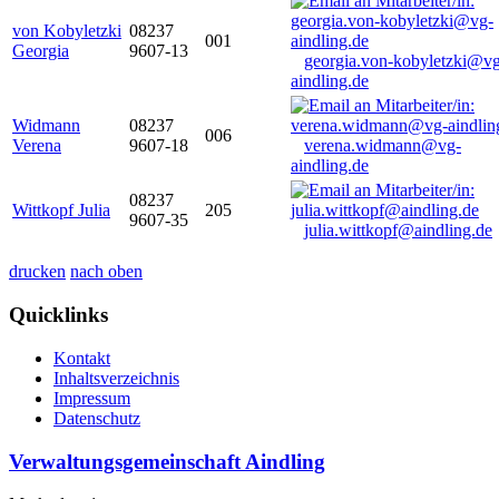
von Kobyletzki
08237
001
Georgia
9607-13
georgia.von-kobyletzki@vg
aindling.de
Widmann
08237
006
Verena
9607-18
verena.widmann@vg-
aindling.de
08237
Wittkopf Julia
205
9607-35
julia.wittkopf@aindling.de
drucken
nach oben
Quicklinks
Kontakt
Inhaltsverzeichnis
Impressum
Datenschutz
Verwaltungsgemeinschaft Aindling