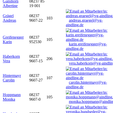
Ganshorn
08237 85
Albertine
19 001
Grägel
08237
103
Andreas
9607-22
andreas.graegel@vg-
aindling.de
Greifenegger
08237
105
Karin
952530
karin.greifenegger@vg-
aindling.de
Haberkorn
08237
206
Vera
9607-15
vera.haberkorn@vg-aindlin
Hintermayr
08237
107
Carolin
9607-27
carolin.hintermayr@vg-
aindling.de
Hoppmann
08237
105
Monika
9607-0
monika.hoppmann@aindlin