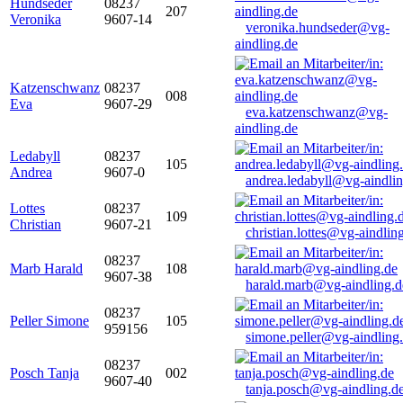
Hundseder
08237
207
Veronika
9607-14
veronika.hundseder@vg-
aindling.de
Katzenschwanz
08237
008
Eva
9607-29
eva.katzenschwanz@vg-
aindling.de
Ledabyll
08237
105
Andrea
9607-0
andrea.ledabyll@vg-aindli
Lottes
08237
109
Christian
9607-21
christian.lottes@vg-aindlin
08237
Marb Harald
108
9607-38
harald.marb@vg-aindling.d
08237
Peller Simone
105
959156
simone.peller@vg-aindling
08237
Posch Tanja
002
9607-40
tanja.posch@vg-aindling.d