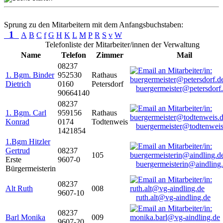
Sprung zu den Mitarbeitern mit dem Anfangsbuchstaben:
1
A
B
C
f
G
H
K
L
M
P
R
S
v
W
Telefonliste der Mitarbeiter/innen der Verwaltung
Name
Telefon
Zimmer
Mail
08237
1. Bgm. Binder
952530
Rathaus
Dietrich
0160
Petersdorf
buergermeister@petersdorf
90664140
08237
1. Bgm. Carl
959156
Rathaus
Konrad
0174
Todtenweis
buergermeister@todtenweis
1421854
1.Bgm Hitzler
Gertrud
08237
105
Erste
9607-0
buergermeisterin@aindling
Bürgermeisterin
08237
Alt Ruth
008
9607-10
ruth.alt@vg-aindling.de
08237
Barl Monika
009
9607-20