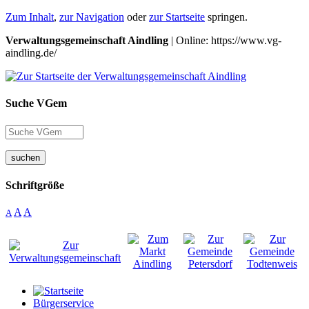
Zum Inhalt
,
zur Navigation
oder
zur Startseite
springen.
Verwaltungsgemeinschaft Aindling
| Online: https://www.vg-
aindling.de/
Suche VGem
suchen
Schriftgröße
A
A
A
Bürgerservice