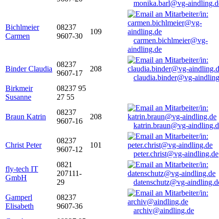
monika.barl@vg-aindling.d
Bichlmeier
08237
109
Carmen
9607-30
carmen.bichlmeier@vg-
aindling.de
08237
Binder Claudia
208
9607-17
claudia.binder@vg-aindling
Birkmeir
08237 95
Susanne
27 55
08237
Braun Katrin
208
9607-16
katrin.braun@vg-aindling.
08237
Christ Peter
101
9607-12
peter.christ@vg-aindling.de
0821
fly-tech IT
207111-
GmbH
29
datenschutz@vg-aindling.d
Gamperl
08237
Elisabeth
9607-36
archiv@aindling.de