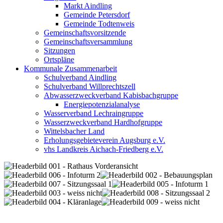
Markt Aindling
Gemeinde Petersdorf
Gemeinde Todtenweis
Gemeinschaftsvorsitzende
Gemeinschaftsversammlung
Sitzungen
Ortspläne
Kommunale Zusammenarbeit
Schulverband Aindling
Schulverband Willprechtszell
Abwasserzweckverband Kabisbachgruppe
Energiepotenzialanalyse
Wasserverband Lechraingruppe
Wasserzweckverband Hardhofgruppe
Wittelsbacher Land
Erholungsgebieteverein Augsburg e.V.
vhs Landkreis Aichach-Friedberg e.V.