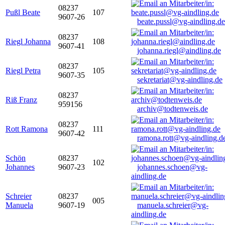
08237
Pußl Beate
107
9607-26
beate.pussl@vg-aindling.de
08237
Riegl Johanna
108
9607-41
johanna.riegl@aindling.de
08237
Riegl Petra
105
9607-35
sekretariat@vg-aindling.de
08237
Riß Franz
959156
archiv@todtenweis.de
08237
Rott Ramona
111
9607-42
ramona.rott@vg-aindling.d
Schön
08237
102
Johannes
9607-23
johannes.schoen@vg-
aindling.de
Schreier
08237
005
Manuela
9607-19
manuela.schreier@vg-
aindling.de