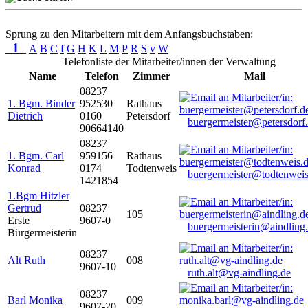
Sprung zu den Mitarbeitern mit dem Anfangsbuchstaben:
1
A
B
C
f
G
H
K
L
M
P
R
S
v
W
Telefonliste der Mitarbeiter/innen der Verwaltung
Name
Telefon
Zimmer
Mail
08237
1. Bgm. Binder
952530
Rathaus
Dietrich
0160
Petersdorf
buergermeister@petersdorf
90664140
08237
1. Bgm. Carl
959156
Rathaus
Konrad
0174
Todtenweis
buergermeister@todtenweis
1421854
1.Bgm Hitzler
Gertrud
08237
105
Erste
9607-0
buergermeisterin@aindling
Bürgermeisterin
08237
Alt Ruth
008
9607-10
ruth.alt@vg-aindling.de
08237
Barl Monika
009
9607-20