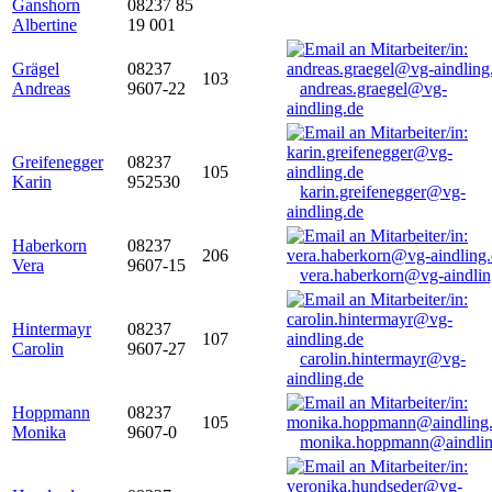
Ganshorn
08237 85
Albertine
19 001
Grägel
08237
103
Andreas
9607-22
andreas.graegel@vg-
aindling.de
Greifenegger
08237
105
Karin
952530
karin.greifenegger@vg-
aindling.de
Haberkorn
08237
206
Vera
9607-15
vera.haberkorn@vg-aindlin
Hintermayr
08237
107
Carolin
9607-27
carolin.hintermayr@vg-
aindling.de
Hoppmann
08237
105
Monika
9607-0
monika.hoppmann@aindlin