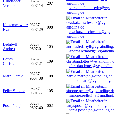
Hundseder
08237
207
Veronika
9607-14
veronika.hundseder@vg-
aindling.de
Katzenschwanz
08237
008
Eva
9607-29
eva.katzenschwanz@vg-
aindling.de
Ledabyll
08237
105
Andrea
9607-0
andrea.ledabyll@vg-aindli
Lottes
08237
109
Christian
9607-21
christian.lottes@vg-aindlin
08237
Marb Harald
108
9607-38
harald.marb@vg-aindling.d
08237
Peller Simone
105
959156
simone.peller@vg-aindling
08237
Posch Tanja
002
9607-40
tanja.posch@vg-aindling.d