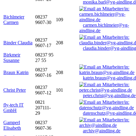
monika.barl@vg-aindling.d
Bichlmeier
08237
109
Carmen
9607-30
carmen.bichlmeier@vg-
aindling.de
08237
Binder Claudia
208
9607-17
claudia.binder@vg-aindling
Birkmeir
08237 95
Susanne
27 55
08237
Braun Katrin
208
9607-16
katrin.braun@vg-aindling.
08237
Christ Peter
101
9607-12
peter.christ@vg-aindling.de
0821
fly-tech IT
207111-
GmbH
29
datenschutz@vg-aindling.d
Gamperl
08237
Elisabeth
9607-36
archiv@aindling.de