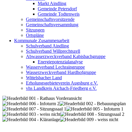
Markt Aindling
Gemeinde Petersdorf
Gemeinde Todtenweis
Gemeinschaftsvorsitzende
Gemeinschaftsversammlung
Sitzungen
Ortspläne
Kommunale Zusammenarbeit
Schulverband Aindling
Schulverband Willprechtszell
Abwasserzweckverband Kabisbachgruppe
Energiepotenzialanalyse
Wasserverband Lechraingruppe
Wasserzweckverband Hardhofgruppe
Wittelsbacher Land
Erholungsgebieteverein Augsburg e.V.
vhs Landkreis Aichach-Friedberg e.V.