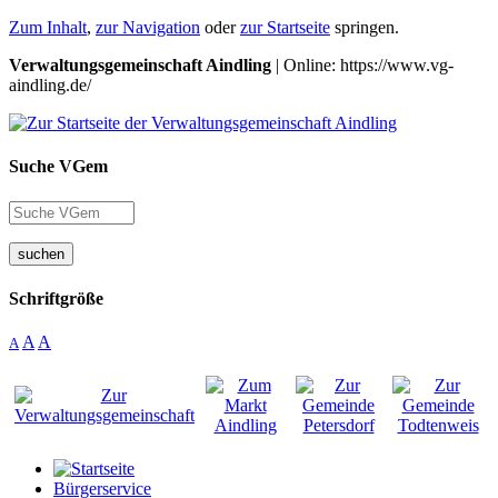
Zum Inhalt
,
zur Navigation
oder
zur Startseite
springen.
Verwaltungsgemeinschaft Aindling
| Online: https://www.vg-
aindling.de/
Suche VGem
suchen
Schriftgröße
A
A
A
Bürgerservice