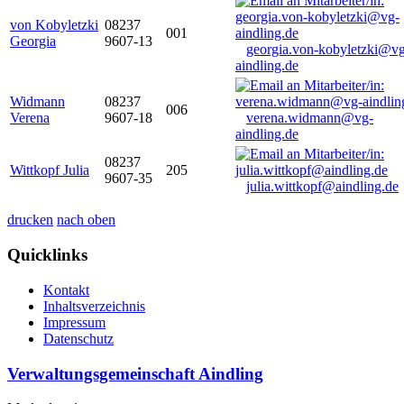
von Kobyletzki
08237
001
Georgia
9607-13
georgia.von-kobyletzki@vg
aindling.de
Widmann
08237
006
Verena
9607-18
verena.widmann@vg-
aindling.de
08237
Wittkopf Julia
205
9607-35
julia.wittkopf@aindling.de
drucken
nach oben
Quicklinks
Kontakt
Inhaltsverzeichnis
Impressum
Datenschutz
Verwaltungsgemeinschaft Aindling