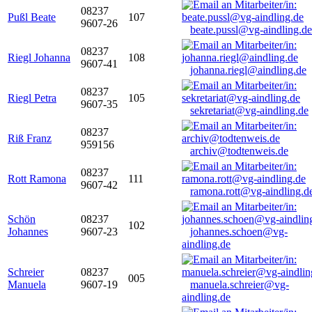
08237
Pußl Beate
107
9607-26
beate.pussl@vg-aindling.de
08237
Riegl Johanna
108
9607-41
johanna.riegl@aindling.de
08237
Riegl Petra
105
9607-35
sekretariat@vg-aindling.de
08237
Riß Franz
959156
archiv@todtenweis.de
08237
Rott Ramona
111
9607-42
ramona.rott@vg-aindling.d
Schön
08237
102
Johannes
9607-23
johannes.schoen@vg-
aindling.de
Schreier
08237
005
Manuela
9607-19
manuela.schreier@vg-
aindling.de