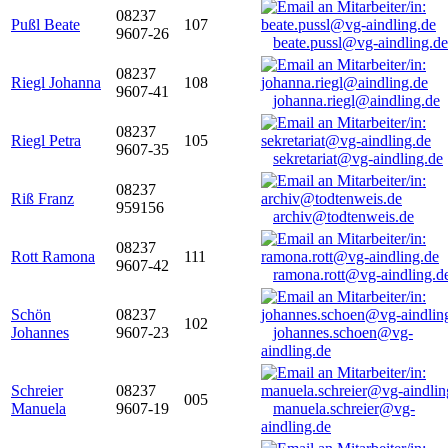
08237
Pußl Beate
107
9607-26
beate.pussl@vg-aindling.de
08237
Riegl Johanna
108
9607-41
johanna.riegl@aindling.de
08237
Riegl Petra
105
9607-35
sekretariat@vg-aindling.de
08237
Riß Franz
959156
archiv@todtenweis.de
08237
Rott Ramona
111
9607-42
ramona.rott@vg-aindling.d
Schön
08237
102
Johannes
9607-23
johannes.schoen@vg-
aindling.de
Schreier
08237
005
Manuela
9607-19
manuela.schreier@vg-
aindling.de