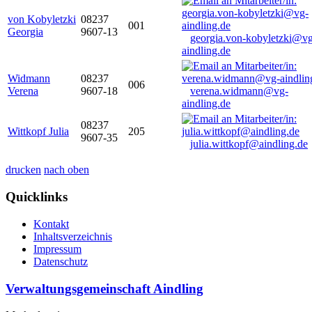
von Kobyletzki
08237
001
Georgia
9607-13
georgia.von-kobyletzki@vg
aindling.de
Widmann
08237
006
Verena
9607-18
verena.widmann@vg-
aindling.de
08237
Wittkopf Julia
205
9607-35
julia.wittkopf@aindling.de
drucken
nach oben
Quicklinks
Kontakt
Inhaltsverzeichnis
Impressum
Datenschutz
Verwaltungsgemeinschaft Aindling