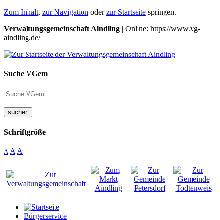
Zum Inhalt
,
zur Navigation
oder
zur Startseite
springen.
Verwaltungsgemeinschaft Aindling
| Online: https://www.vg-
aindling.de/
Suche VGem
suchen
Schriftgröße
A
A
A
Bürgerservice