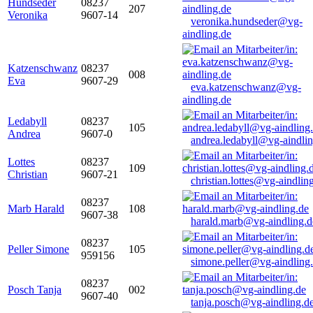
Hundseder
08237
207
Veronika
9607-14
veronika.hundseder@vg-
aindling.de
Katzenschwanz
08237
008
Eva
9607-29
eva.katzenschwanz@vg-
aindling.de
Ledabyll
08237
105
Andrea
9607-0
andrea.ledabyll@vg-aindli
Lottes
08237
109
Christian
9607-21
christian.lottes@vg-aindlin
08237
Marb Harald
108
9607-38
harald.marb@vg-aindling.d
08237
Peller Simone
105
959156
simone.peller@vg-aindling
08237
Posch Tanja
002
9607-40
tanja.posch@vg-aindling.d