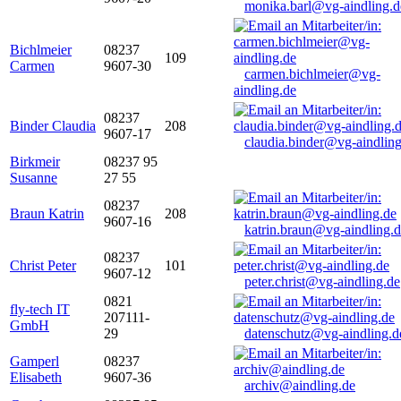
monika.barl@vg-aindling.d
Bichlmeier
08237
109
Carmen
9607-30
carmen.bichlmeier@vg-
aindling.de
08237
Binder Claudia
208
9607-17
claudia.binder@vg-aindling
Birkmeir
08237 95
Susanne
27 55
08237
Braun Katrin
208
9607-16
katrin.braun@vg-aindling.
08237
Christ Peter
101
9607-12
peter.christ@vg-aindling.de
0821
fly-tech IT
207111-
GmbH
29
datenschutz@vg-aindling.d
Gamperl
08237
Elisabeth
9607-36
archiv@aindling.de