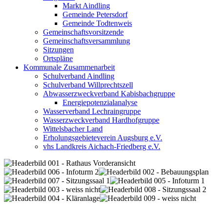
Markt Aindling
Gemeinde Petersdorf
Gemeinde Todtenweis
Gemeinschaftsvorsitzende
Gemeinschaftsversammlung
Sitzungen
Ortspläne
Kommunale Zusammenarbeit
Schulverband Aindling
Schulverband Willprechtszell
Abwasserzweckverband Kabisbachgruppe
Energiepotenzialanalyse
Wasserverband Lechraingruppe
Wasserzweckverband Hardhofgruppe
Wittelsbacher Land
Erholungsgebieteverein Augsburg e.V.
vhs Landkreis Aichach-Friedberg e.V.