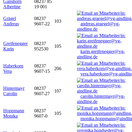
Ganshorn
08237 85
Albertine
19 001
Grägel
08237
103
Andreas
9607-22
andreas.graegel@vg-
aindling.de
Greifenegger
08237
105
Karin
952530
karin.greifenegger@vg-
aindling.de
Haberkorn
08237
206
Vera
9607-15
vera.haberkorn@vg-aindlin
Hintermayr
08237
107
Carolin
9607-27
carolin.hintermayr@vg-
aindling.de
Hoppmann
08237
105
Monika
9607-0
monika.hoppmann@aindlin