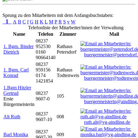
Sprung zu den Mitarbeitern mit dem Anfangsbuchstaben:
1
A
B
C
f
G
H
K
L
M
P
R
S
v
W
Telefonliste der Mitarbeiter/innen der Verwaltung
Name
Telefon
Zimmer
Mail
08237
1. Bgm. Binder
952530
Rathaus
Dietrich
0160
Petersdorf
buergermeister@petersdorf
90664140
08237
1. Bgm. Carl
959156
Rathaus
Konrad
0174
Todtenweis
buergermeister@todtenweis
1421854
1.Bgm Hitzler
Gertrud
08237
105
Erste
9607-0
buergermeisterin@aindling
Bürgermeisterin
08237
Alt Ruth
008
9607-10
ruth.alt@vg-aindling.de
08237
Barl Monika
009
9607-20