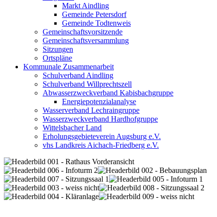
Markt Aindling
Gemeinde Petersdorf
Gemeinde Todtenweis
Gemeinschaftsvorsitzende
Gemeinschaftsversammlung
Sitzungen
Ortspläne
Kommunale Zusammenarbeit
Schulverband Aindling
Schulverband Willprechtszell
Abwasserzweckverband Kabisbachgruppe
Energiepotenzialanalyse
Wasserverband Lechraingruppe
Wasserzweckverband Hardhofgruppe
Wittelsbacher Land
Erholungsgebieteverein Augsburg e.V.
vhs Landkreis Aichach-Friedberg e.V.