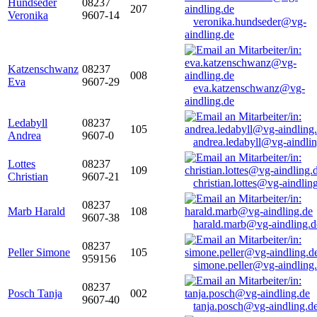
Hundseder
08237
207
Veronika
9607-14
veronika.hundseder@vg-
aindling.de
Katzenschwanz
08237
008
Eva
9607-29
eva.katzenschwanz@vg-
aindling.de
Ledabyll
08237
105
Andrea
9607-0
andrea.ledabyll@vg-aindli
Lottes
08237
109
Christian
9607-21
christian.lottes@vg-aindlin
08237
Marb Harald
108
9607-38
harald.marb@vg-aindling.d
08237
Peller Simone
105
959156
simone.peller@vg-aindling
08237
Posch Tanja
002
9607-40
tanja.posch@vg-aindling.d