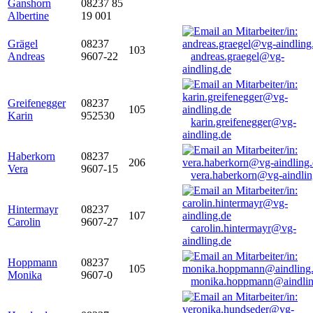
Ganshorn
08237 85
Albertine
19 001
Grägel
08237
103
Andreas
9607-22
andreas.graegel@vg-
aindling.de
Greifenegger
08237
105
Karin
952530
karin.greifenegger@vg-
aindling.de
Haberkorn
08237
206
Vera
9607-15
vera.haberkorn@vg-aindlin
Hintermayr
08237
107
Carolin
9607-27
carolin.hintermayr@vg-
aindling.de
Hoppmann
08237
105
Monika
9607-0
monika.hoppmann@aindlin