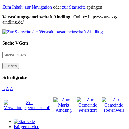
Zum Inhalt
,
zur Navigation
oder
zur Startseite
springen.
Verwaltungsgemeinschaft Aindling
| Online: https://www.vg-
aindling.de/
Suche VGem
suchen
Schriftgröße
A
A
A
Bürgerservice