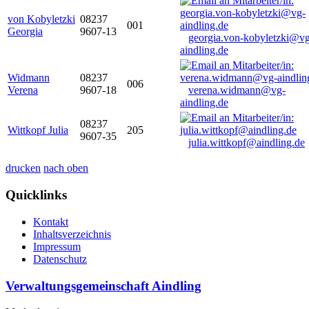
von Kobyletzki
08237
001
Georgia
9607-13
georgia.von-kobyletzki@vg
aindling.de
Widmann
08237
006
Verena
9607-18
verena.widmann@vg-
aindling.de
08237
Wittkopf Julia
205
9607-35
julia.wittkopf@aindling.de
drucken
nach oben
Quicklinks
Kontakt
Inhaltsverzeichnis
Impressum
Datenschutz
Verwaltungsgemeinschaft Aindling