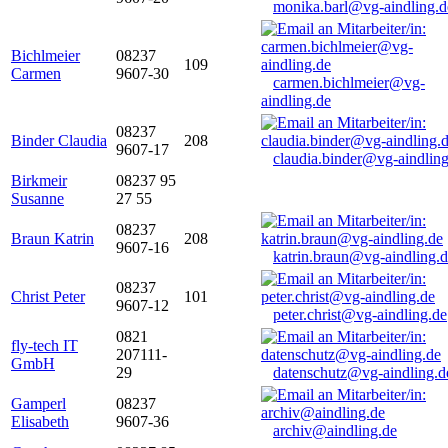
monika.barl@vg-aindling.d
Bichlmeier
08237
109
Carmen
9607-30
carmen.bichlmeier@vg-
aindling.de
08237
Binder Claudia
208
9607-17
claudia.binder@vg-aindling
Birkmeir
08237 95
Susanne
27 55
08237
Braun Katrin
208
9607-16
katrin.braun@vg-aindling.
08237
Christ Peter
101
9607-12
peter.christ@vg-aindling.de
0821
fly-tech IT
207111-
GmbH
29
datenschutz@vg-aindling.d
Gamperl
08237
Elisabeth
9607-36
archiv@aindling.de