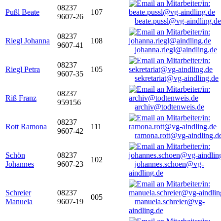
08237
Pußl Beate
107
9607-26
beate.pussl@vg-aindling.de
08237
Riegl Johanna
108
9607-41
johanna.riegl@aindling.de
08237
Riegl Petra
105
9607-35
sekretariat@vg-aindling.de
08237
Riß Franz
959156
archiv@todtenweis.de
08237
Rott Ramona
111
9607-42
ramona.rott@vg-aindling.d
Schön
08237
102
Johannes
9607-23
johannes.schoen@vg-
aindling.de
Schreier
08237
005
Manuela
9607-19
manuela.schreier@vg-
aindling.de