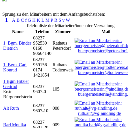
Sprung zu den Mitarbeitern mit dem Anfangsbuchstaben:
1
A
B
C
f
G
H
K
L
M
P
R
S
v
W
Telefonliste der Mitarbeiter/innen der Verwaltung
Name
Telefon
Zimmer
Mail
08237
1. Bgm. Binder
952530
Rathaus
Dietrich
0160
Petersdorf
buergermeister@petersdorf
90664140
08237
1. Bgm. Carl
959156
Rathaus
Konrad
0174
Todtenweis
buergermeister@todtenweis
1421854
1.Bgm Hitzler
Gertrud
08237
105
Erste
9607-0
buergermeisterin@aindling
Bürgermeisterin
08237
Alt Ruth
008
9607-10
ruth.alt@vg-aindling.de
08237
Barl Monika
009
9607-20