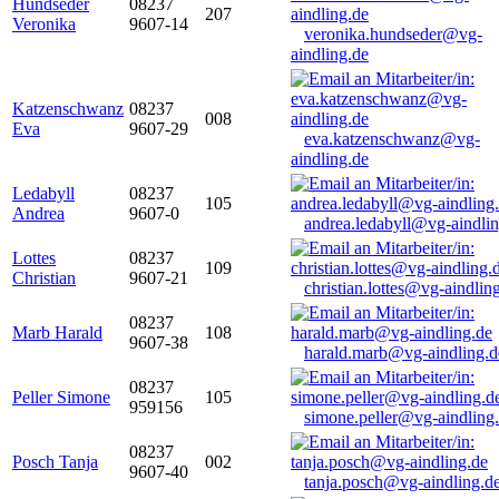
Hundseder
08237
207
Veronika
9607-14
veronika.hundseder@vg-
aindling.de
Katzenschwanz
08237
008
Eva
9607-29
eva.katzenschwanz@vg-
aindling.de
Ledabyll
08237
105
Andrea
9607-0
andrea.ledabyll@vg-aindli
Lottes
08237
109
Christian
9607-21
christian.lottes@vg-aindlin
08237
Marb Harald
108
9607-38
harald.marb@vg-aindling.d
08237
Peller Simone
105
959156
simone.peller@vg-aindling
08237
Posch Tanja
002
9607-40
tanja.posch@vg-aindling.d