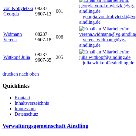
von Kobyletzki
08237
001
Georgia
9607-13
georgia.von-kobyletzki@vg
aindling.de
Widmann
08237
006
Verena
9607-18
verena.widmann@vg-
aindling.de
08237
Wittkopf Julia
205
9607-35
julia.wittkopf@aindling.de
drucken
nach oben
Quicklinks
Kontakt
Inhaltsverzeichnis
Impressum
Datenschutz
Verwaltungsgemeinschaft Aindling