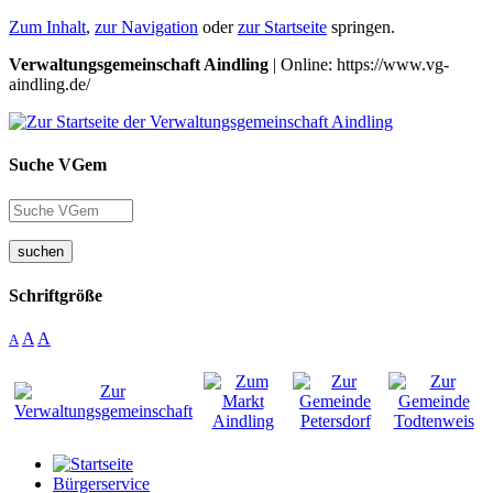
Zum Inhalt
,
zur Navigation
oder
zur Startseite
springen.
Verwaltungsgemeinschaft Aindling
| Online: https://www.vg-
aindling.de/
Suche VGem
suchen
Schriftgröße
A
A
A
Bürgerservice