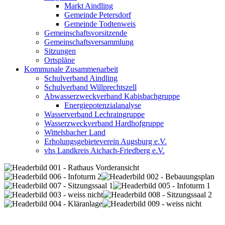
Markt Aindling
Gemeinde Petersdorf
Gemeinde Todtenweis
Gemeinschaftsvorsitzende
Gemeinschaftsversammlung
Sitzungen
Ortspläne
Kommunale Zusammenarbeit
Schulverband Aindling
Schulverband Willprechtszell
Abwasserzweckverband Kabisbachgruppe
Energiepotenzialanalyse
Wasserverband Lechraingruppe
Wasserzweckverband Hardhofgruppe
Wittelsbacher Land
Erholungsgebieteverein Augsburg e.V.
vhs Landkreis Aichach-Friedberg e.V.