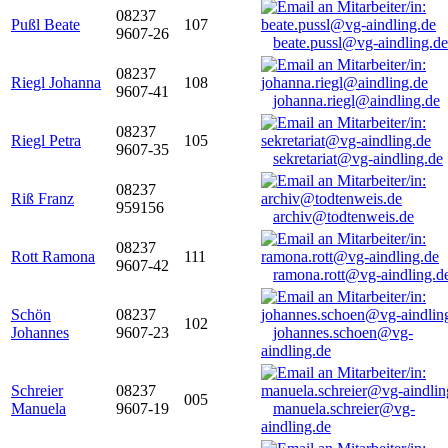
08237
Pußl Beate
107
9607-26
beate.pussl@vg-aindling.de
08237
Riegl Johanna
108
9607-41
johanna.riegl@aindling.de
08237
Riegl Petra
105
9607-35
sekretariat@vg-aindling.de
08237
Riß Franz
959156
archiv@todtenweis.de
08237
Rott Ramona
111
9607-42
ramona.rott@vg-aindling.d
Schön
08237
102
Johannes
9607-23
johannes.schoen@vg-
aindling.de
Schreier
08237
005
Manuela
9607-19
manuela.schreier@vg-
aindling.de