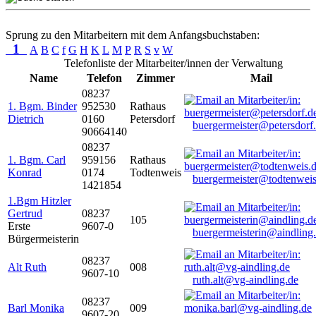
Sprung zu den Mitarbeitern mit dem Anfangsbuchstaben:
1
A
B
C
f
G
H
K
L
M
P
R
S
v
W
Telefonliste der Mitarbeiter/innen der Verwaltung
Name
Telefon
Zimmer
Mail
08237
1. Bgm. Binder
952530
Rathaus
Dietrich
0160
Petersdorf
buergermeister@petersdorf
90664140
08237
1. Bgm. Carl
959156
Rathaus
Konrad
0174
Todtenweis
buergermeister@todtenweis
1421854
1.Bgm Hitzler
Gertrud
08237
105
Erste
9607-0
buergermeisterin@aindling
Bürgermeisterin
08237
Alt Ruth
008
9607-10
ruth.alt@vg-aindling.de
08237
Barl Monika
009
9607-20