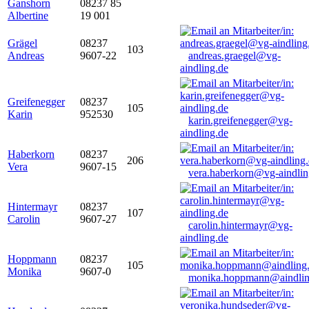
Ganshorn
08237 85
Albertine
19 001
Grägel
08237
103
Andreas
9607-22
andreas.graegel@vg-
aindling.de
Greifenegger
08237
105
Karin
952530
karin.greifenegger@vg-
aindling.de
Haberkorn
08237
206
Vera
9607-15
vera.haberkorn@vg-aindlin
Hintermayr
08237
107
Carolin
9607-27
carolin.hintermayr@vg-
aindling.de
Hoppmann
08237
105
Monika
9607-0
monika.hoppmann@aindlin