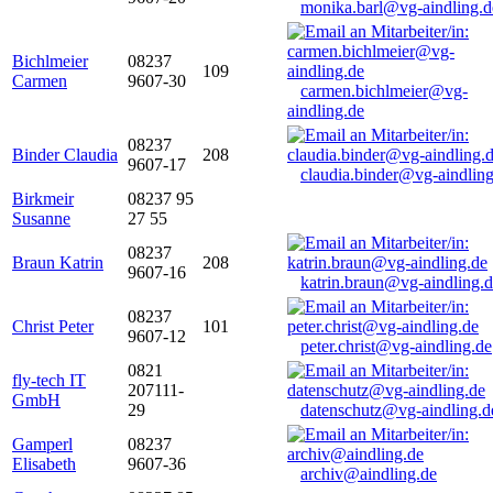
monika.barl@vg-aindling.d
Bichlmeier
08237
109
Carmen
9607-30
carmen.bichlmeier@vg-
aindling.de
08237
Binder Claudia
208
9607-17
claudia.binder@vg-aindling
Birkmeir
08237 95
Susanne
27 55
08237
Braun Katrin
208
9607-16
katrin.braun@vg-aindling.
08237
Christ Peter
101
9607-12
peter.christ@vg-aindling.de
0821
fly-tech IT
207111-
GmbH
29
datenschutz@vg-aindling.d
Gamperl
08237
Elisabeth
9607-36
archiv@aindling.de