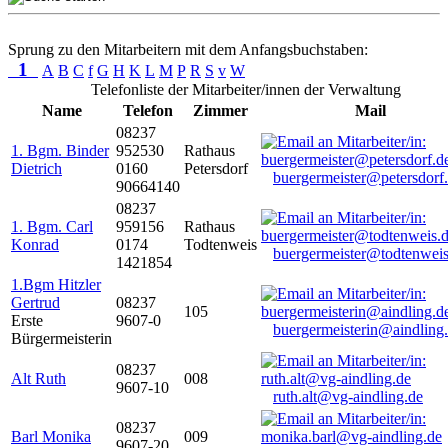
Sprung zu den Mitarbeitern mit dem Anfangsbuchstaben:
1
A
B
C
f
G
H
K
L
M
P
R
S
v
W
Telefonliste der Mitarbeiter/innen der Verwaltung
Name
Telefon
Zimmer
Mail
08237
1. Bgm. Binder
952530
Rathaus
Dietrich
0160
Petersdorf
buergermeister@petersdorf
90664140
08237
1. Bgm. Carl
959156
Rathaus
Konrad
0174
Todtenweis
buergermeister@todtenweis
1421854
1.Bgm Hitzler
Gertrud
08237
105
Erste
9607-0
buergermeisterin@aindling
Bürgermeisterin
08237
Alt Ruth
008
9607-10
ruth.alt@vg-aindling.de
08237
Barl Monika
009
9607-20