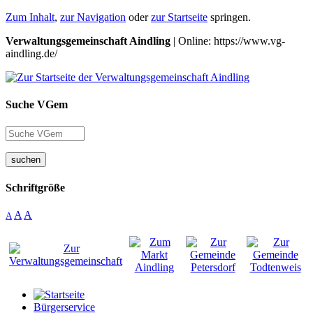
Zum Inhalt
,
zur Navigation
oder
zur Startseite
springen.
Verwaltungsgemeinschaft Aindling
| Online: https://www.vg-
aindling.de/
Suche VGem
suchen
Schriftgröße
A
A
A
Bürgerservice