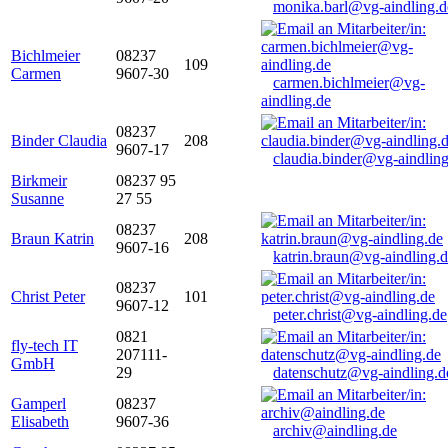
monika.barl@vg-aindling.d
Bichlmeier
08237
109
Carmen
9607-30
carmen.bichlmeier@vg-
aindling.de
08237
Binder Claudia
208
9607-17
claudia.binder@vg-aindling
Birkmeir
08237 95
Susanne
27 55
08237
Braun Katrin
208
9607-16
katrin.braun@vg-aindling.
08237
Christ Peter
101
9607-12
peter.christ@vg-aindling.de
0821
fly-tech IT
207111-
GmbH
29
datenschutz@vg-aindling.d
Gamperl
08237
Elisabeth
9607-36
archiv@aindling.de