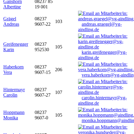
Ganshorn
08237 85
Albertine
19 001
Grägel
08237
103
Andreas
9607-22
andreas.graegel@vg-
aindling.de
Greifenegger
08237
105
Karin
952530
karin.greifenegger@vg-
aindling.de
Haberkorn
08237
206
Vera
9607-15
vera.haberkorn@vg-aindlin
Hintermayr
08237
107
Carolin
9607-27
carolin.hintermayr@vg-
aindling.de
Hoppmann
08237
105
Monika
9607-0
monika.hoppmann@aindlin