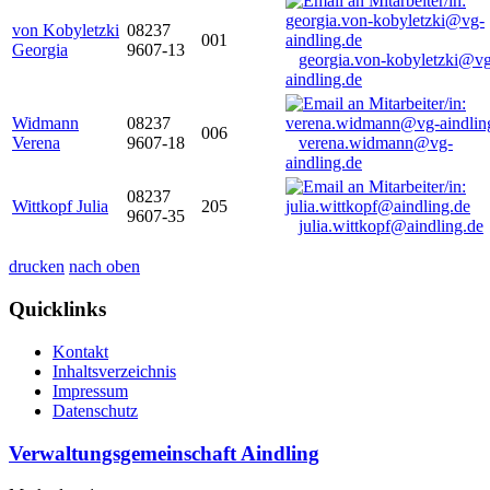
von Kobyletzki
08237
001
Georgia
9607-13
georgia.von-kobyletzki@vg
aindling.de
Widmann
08237
006
Verena
9607-18
verena.widmann@vg-
aindling.de
08237
Wittkopf Julia
205
9607-35
julia.wittkopf@aindling.de
drucken
nach oben
Quicklinks
Kontakt
Inhaltsverzeichnis
Impressum
Datenschutz
Verwaltungsgemeinschaft Aindling