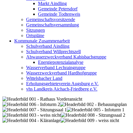
Markt Aindling
Gemeinde Petersdorf
Gemeinde Todtenweis
Gemeinschaftsvorsitzende
Gemeinschaftsversammlung
Sitzungen
Ortspläne
Kommunale Zusammenarbeit
Schulverband Aindling
Schulverband Willprechtszell
Abwasserzweckverband Kabisbachgruppe
Energiepotenzialanalyse
Wasserverband Lechraingruppe
Wasserzweckverband Hardhofgruppe
Wittelsbacher Land
Erholungsgebieteverein Augsburg e.V.
vhs Landkreis Aichach-Friedberg e.V.