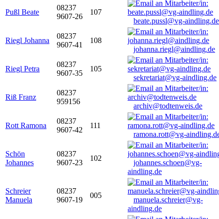
08237
Pußl Beate
107
9607-26
beate.pussl@vg-aindling.de
08237
Riegl Johanna
108
9607-41
johanna.riegl@aindling.de
08237
Riegl Petra
105
9607-35
sekretariat@vg-aindling.de
08237
Riß Franz
959156
archiv@todtenweis.de
08237
Rott Ramona
111
9607-42
ramona.rott@vg-aindling.d
Schön
08237
102
Johannes
9607-23
johannes.schoen@vg-
aindling.de
Schreier
08237
005
Manuela
9607-19
manuela.schreier@vg-
aindling.de