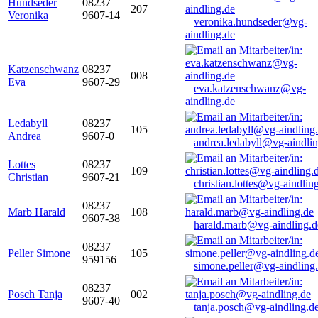
Hundseder
08237
207
Veronika
9607-14
veronika.hundseder@vg-
aindling.de
Katzenschwanz
08237
008
Eva
9607-29
eva.katzenschwanz@vg-
aindling.de
Ledabyll
08237
105
Andrea
9607-0
andrea.ledabyll@vg-aindli
Lottes
08237
109
Christian
9607-21
christian.lottes@vg-aindlin
08237
Marb Harald
108
9607-38
harald.marb@vg-aindling.d
08237
Peller Simone
105
959156
simone.peller@vg-aindling
08237
Posch Tanja
002
9607-40
tanja.posch@vg-aindling.d