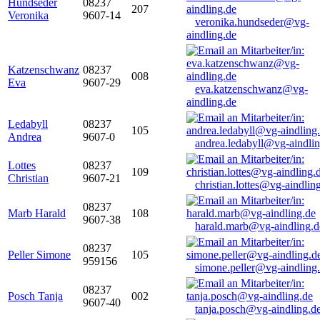
Hundseder
08237
207
Veronika
9607-14
veronika.hundseder@vg-
aindling.de
Katzenschwanz
08237
008
Eva
9607-29
eva.katzenschwanz@vg-
aindling.de
Ledabyll
08237
105
Andrea
9607-0
andrea.ledabyll@vg-aindli
Lottes
08237
109
Christian
9607-21
christian.lottes@vg-aindlin
08237
Marb Harald
108
9607-38
harald.marb@vg-aindling.d
08237
Peller Simone
105
959156
simone.peller@vg-aindling
08237
Posch Tanja
002
9607-40
tanja.posch@vg-aindling.d