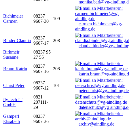
monika.barl@vg-aindling.d
Bichlmeier
08237
109
Carmen
9607-30
carmen.bichlmeier@vg-
aindling.de
08237
Binder Claudia
208
9607-17
claudia.binder@vg-aindling
Birkmeir
08237 95
Susanne
27 55
08237
Braun Katrin
208
9607-16
katrin.braun@vg-aindling.
08237
Christ Peter
101
9607-12
peter.christ@vg-aindling.de
0821
fly-tech IT
207111-
GmbH
29
datenschutz@vg-aindling.d
Gamperl
08237
Elisabeth
9607-36
archiv@aindling.de