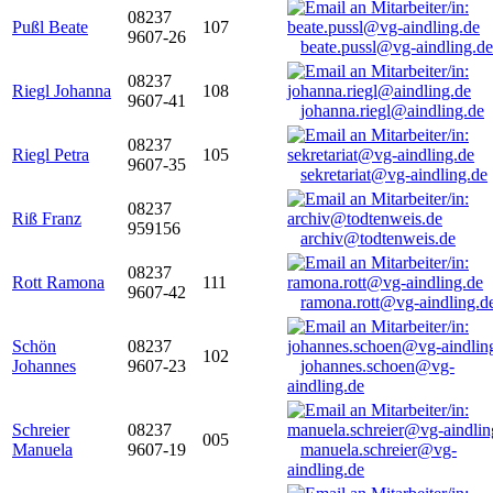
08237
Pußl Beate
107
9607-26
beate.pussl@vg-aindling.de
08237
Riegl Johanna
108
9607-41
johanna.riegl@aindling.de
08237
Riegl Petra
105
9607-35
sekretariat@vg-aindling.de
08237
Riß Franz
959156
archiv@todtenweis.de
08237
Rott Ramona
111
9607-42
ramona.rott@vg-aindling.d
Schön
08237
102
Johannes
9607-23
johannes.schoen@vg-
aindling.de
Schreier
08237
005
Manuela
9607-19
manuela.schreier@vg-
aindling.de