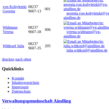
von Kobyletzki
08237
001
Georgia
9607-13
georgia.von-kobyletzki@vg
aindling.de
Widmann
08237
006
Verena
9607-18
verena.widmann@vg-
aindling.de
08237
Wittkopf Julia
205
9607-35
julia.wittkopf@aindling.de
drucken
nach oben
Quicklinks
Kontakt
Inhaltsverzeichnis
Impressum
Datenschutz
Verwaltungsgemeinschaft Aindling