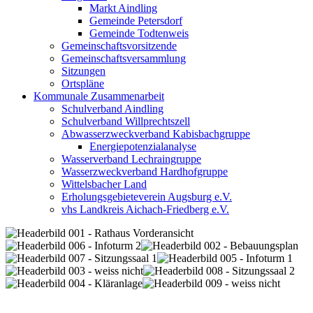
Markt Aindling
Gemeinde Petersdorf
Gemeinde Todtenweis
Gemeinschaftsvorsitzende
Gemeinschaftsversammlung
Sitzungen
Ortspläne
Kommunale Zusammenarbeit
Schulverband Aindling
Schulverband Willprechtszell
Abwasserzweckverband Kabisbachgruppe
Energiepotenzialanalyse
Wasserverband Lechraingruppe
Wasserzweckverband Hardhofgruppe
Wittelsbacher Land
Erholungsgebieteverein Augsburg e.V.
vhs Landkreis Aichach-Friedberg e.V.