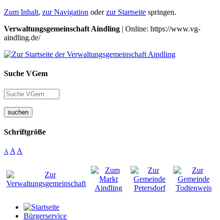
Zum Inhalt
,
zur Navigation
oder
zur Startseite
springen.
Verwaltungsgemeinschaft Aindling
| Online: https://www.vg-
aindling.de/
Suche VGem
suchen
Schriftgröße
A
A
A
Bürgerservice