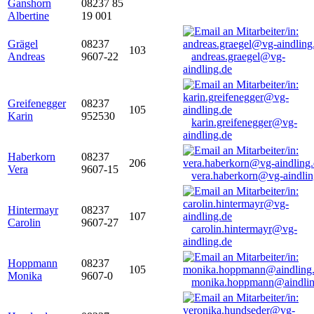
Ganshorn
08237 85
Albertine
19 001
Grägel
08237
103
Andreas
9607-22
andreas.graegel@vg-
aindling.de
Greifenegger
08237
105
Karin
952530
karin.greifenegger@vg-
aindling.de
Haberkorn
08237
206
Vera
9607-15
vera.haberkorn@vg-aindlin
Hintermayr
08237
107
Carolin
9607-27
carolin.hintermayr@vg-
aindling.de
Hoppmann
08237
105
Monika
9607-0
monika.hoppmann@aindlin