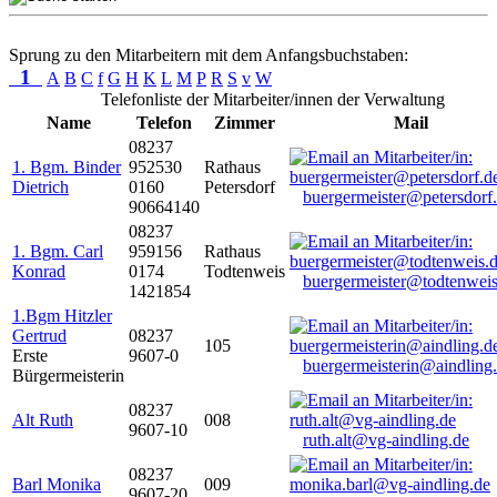
Sprung zu den Mitarbeitern mit dem Anfangsbuchstaben:
1
A
B
C
f
G
H
K
L
M
P
R
S
v
W
Telefonliste der Mitarbeiter/innen der Verwaltung
Name
Telefon
Zimmer
Mail
08237
1. Bgm. Binder
952530
Rathaus
Dietrich
0160
Petersdorf
buergermeister@petersdorf
90664140
08237
1. Bgm. Carl
959156
Rathaus
Konrad
0174
Todtenweis
buergermeister@todtenweis
1421854
1.Bgm Hitzler
Gertrud
08237
105
Erste
9607-0
buergermeisterin@aindling
Bürgermeisterin
08237
Alt Ruth
008
9607-10
ruth.alt@vg-aindling.de
08237
Barl Monika
009
9607-20