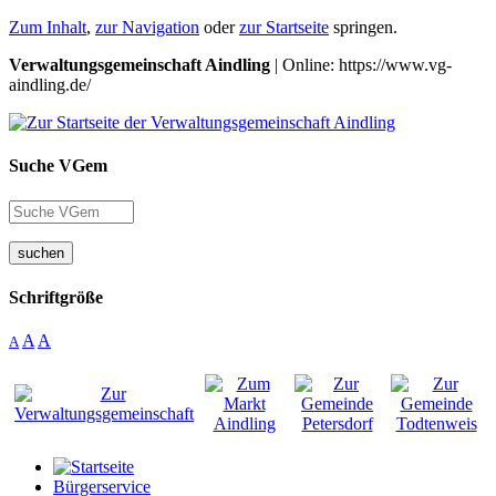
Zum Inhalt
,
zur Navigation
oder
zur Startseite
springen.
Verwaltungsgemeinschaft Aindling
| Online: https://www.vg-
aindling.de/
Suche VGem
suchen
Schriftgröße
A
A
A
Bürgerservice