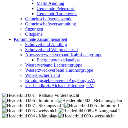
Markt Aindling
Gemeinde Petersdorf
Gemeinde Todtenweis
Gemeinschaftsvorsitzende
Gemeinschaftsversammlung
Sitzungen
Ortspläne
Kommunale Zusammenarbeit
Schulverband Aindling
Schulverband Willprechtszell
Abwasserzweckverband Kabisbachgruppe
Energiepotenzialanalyse
Wasserverband Lechraingruppe
Wasserzweckverband Hardhofgruppe
Wittelsbacher Land
Erholungsgebieteverein Augsburg e.V.
vhs Landkreis Aichach-Friedberg e.V.