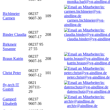
monika.barl@vg-aindling.d
Bichlmeier
08237
109
Carmen
9607-30
carmen.bichlmeier@vg-
aindling.de
08237
Binder Claudia
208
9607-17
claudia.binder@vg-aindling
Birkmeir
08237 95
Susanne
27 55
08237
Braun Katrin
208
9607-16
katrin.braun@vg-aindling.
08237
Christ Peter
101
9607-12
peter.christ@vg-aindling.de
0821
fly-tech IT
207111-
GmbH
29
datenschutz@vg-aindling.d
Gamperl
08237
Elisabeth
9607-36
archiv@aindling.de