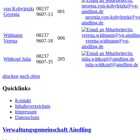
von Kobyletzki
08237
001
Georgia
9607-13
georgia.von-kobyletzki@vg
aindling.de
Widmann
08237
006
Verena
9607-18
verena.widmann@vg-
aindling.de
08237
Wittkopf Julia
205
9607-35
julia.wittkopf@aindling.de
drucken
nach oben
Quicklinks
Kontakt
Inhaltsverzeichnis
Impressum
Datenschutz
Verwaltungsgemeinschaft Aindling