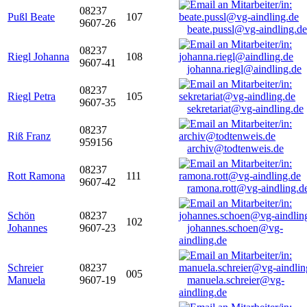
08237
Pußl Beate
107
9607-26
beate.pussl@vg-aindling.de
08237
Riegl Johanna
108
9607-41
johanna.riegl@aindling.de
08237
Riegl Petra
105
9607-35
sekretariat@vg-aindling.de
08237
Riß Franz
959156
archiv@todtenweis.de
08237
Rott Ramona
111
9607-42
ramona.rott@vg-aindling.d
Schön
08237
102
Johannes
9607-23
johannes.schoen@vg-
aindling.de
Schreier
08237
005
Manuela
9607-19
manuela.schreier@vg-
aindling.de