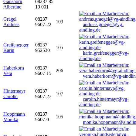
Ganshorn
08237 85
Albertine
19 001
Grägel
08237
103
Andreas
9607-22
andreas.graegel@vg-
aindling.de
Greifenegger
08237
105
Karin
952530
karin.greifenegger@vg-
aindling.de
Haberkorn
08237
206
Vera
9607-15
vera.haberkorn@vg-aindlin
Hintermayr
08237
107
Carolin
9607-27
carolin.hintermayr@vg-
aindling.de
Hoppmann
08237
105
Monika
9607-0
monika.hoppmann@aindlin