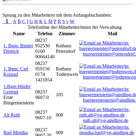
Sprung zu den Mitarbeitern mit dem Anfangsbuchstaben:
1
A
B
C
f
G
H
K
L
M
P
R
S
v
W
Telefonliste der Mitarbeiter/innen der Verwaltung
Name
Telefon
Zimmer
Mail
08237
1. Bgm. Binder
952530
Rathaus
Dietrich
0160
Petersdorf
buergermeister@petersdorf
90664140
08237
1. Bgm. Carl
959156
Rathaus
Konrad
0174
Todtenweis
buergermeister@todtenweis
1421854
1.Bgm Hitzler
Gertrud
08237
105
Erste
9607-0
buergermeisterin@aindling
Bürgermeisterin
08237
Alt Ruth
008
9607-10
ruth.alt@vg-aindling.de
08237
Barl Monika
009
9607-20