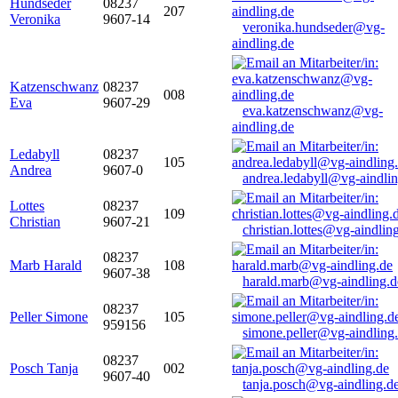
Hundseder
08237
207
Veronika
9607-14
veronika.hundseder@vg-
aindling.de
Katzenschwanz
08237
008
Eva
9607-29
eva.katzenschwanz@vg-
aindling.de
Ledabyll
08237
105
Andrea
9607-0
andrea.ledabyll@vg-aindli
Lottes
08237
109
Christian
9607-21
christian.lottes@vg-aindlin
08237
Marb Harald
108
9607-38
harald.marb@vg-aindling.d
08237
Peller Simone
105
959156
simone.peller@vg-aindling
08237
Posch Tanja
002
9607-40
tanja.posch@vg-aindling.d