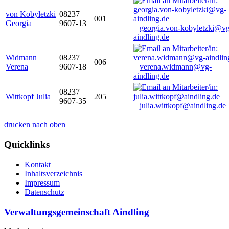
von Kobyletzki
08237
001
Georgia
9607-13
georgia.von-kobyletzki@vg
aindling.de
Widmann
08237
006
Verena
9607-18
verena.widmann@vg-
aindling.de
08237
Wittkopf Julia
205
9607-35
julia.wittkopf@aindling.de
drucken
nach oben
Quicklinks
Kontakt
Inhaltsverzeichnis
Impressum
Datenschutz
Verwaltungsgemeinschaft Aindling