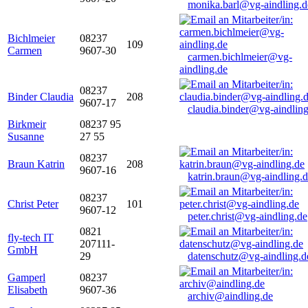
monika.barl@vg-aindling.d
Bichlmeier
08237
109
Carmen
9607-30
carmen.bichlmeier@vg-
aindling.de
08237
Binder Claudia
208
9607-17
claudia.binder@vg-aindling
Birkmeir
08237 95
Susanne
27 55
08237
Braun Katrin
208
9607-16
katrin.braun@vg-aindling.
08237
Christ Peter
101
9607-12
peter.christ@vg-aindling.de
0821
fly-tech IT
207111-
GmbH
29
datenschutz@vg-aindling.d
Gamperl
08237
Elisabeth
9607-36
archiv@aindling.de