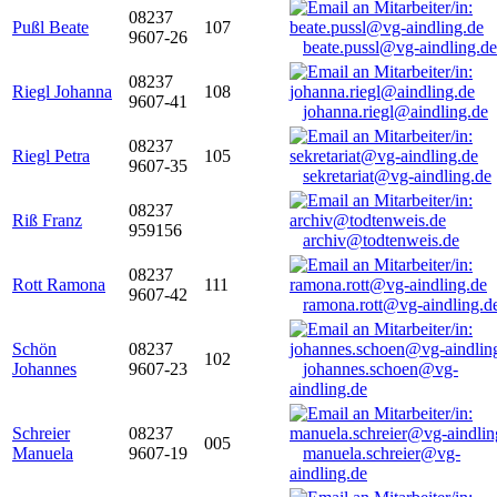
08237
Pußl Beate
107
9607-26
beate.pussl@vg-aindling.de
08237
Riegl Johanna
108
9607-41
johanna.riegl@aindling.de
08237
Riegl Petra
105
9607-35
sekretariat@vg-aindling.de
08237
Riß Franz
959156
archiv@todtenweis.de
08237
Rott Ramona
111
9607-42
ramona.rott@vg-aindling.d
Schön
08237
102
Johannes
9607-23
johannes.schoen@vg-
aindling.de
Schreier
08237
005
Manuela
9607-19
manuela.schreier@vg-
aindling.de