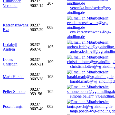
Hundseder
08237
207
Veronika
9607-14
veronika.hundseder@vg-
aindling.de
Katzenschwanz
08237
008
Eva
9607-29
eva.katzenschwanz@vg-
aindling.de
Ledabyll
08237
105
Andrea
9607-0
andrea.ledabyll@vg-aindli
Lottes
08237
109
Christian
9607-21
christian.lottes@vg-aindlin
08237
Marb Harald
108
9607-38
harald.marb@vg-aindling.d
08237
Peller Simone
105
959156
simone.peller@vg-aindling
08237
Posch Tanja
002
9607-40
tanja.posch@vg-aindling.d