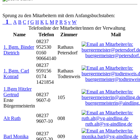
Sprung zu den Mitarbeitern mit dem Anfangsbuchstaben:
1
A
B
C
f
G
H
K
L
M
P
R
S
v
W
Telefonliste der Mitarbeiter/innen der Verwaltung
Name
Telefon
Zimmer
Mail
08237
1. Bgm. Binder
952530
Rathaus
Dietrich
0160
Petersdorf
buergermeister@petersdorf
90664140
08237
1. Bgm. Carl
959156
Rathaus
Konrad
0174
Todtenweis
buergermeister@todtenweis
1421854
1.Bgm Hitzler
Gertrud
08237
105
Erste
9607-0
buergermeisterin@aindling
Bürgermeisterin
08237
Alt Ruth
008
9607-10
ruth.alt@vg-aindling.de
08237
Barl Monika
009
9607-20