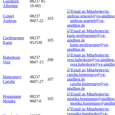
Ganshorn
08237 85
Albertine
19 001
Grägel
08237
103
Andreas
9607-22
andreas.graegel@vg-
aindling.de
Greifenegger
08237
105
Karin
952530
karin.greifenegger@vg-
aindling.de
Haberkorn
08237
206
Vera
9607-15
vera.haberkorn@vg-aindlin
Hintermayr
08237
107
Carolin
9607-27
carolin.hintermayr@vg-
aindling.de
Hoppmann
08237
105
Monika
9607-0
monika.hoppmann@aindlin