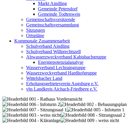
Markt Aindling
Gemeinde Petersdorf
Gemeinde Todtenweis
Gemeinschaftsvorsitzende
Gemeinschaftsversammlung
Sitzungen
Ortspläne
Kommunale Zusammenarbeit
Schulverband Aindling
Schulverband Willprechtszell
Abwasserzweckverband Kabisbachgruppe
Energiepotenzialanalyse
Wasserverband Lechraingruppe
Wasserzweckverband Hardhofgruppe
Wittelsbacher Land
Erholungsgebieteverein Augsburg e.V.
vhs Landkreis Aichach-Friedberg e.V.