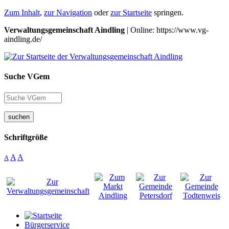
Zum Inhalt
,
zur Navigation
oder
zur Startseite
springen.
Verwaltungsgemeinschaft Aindling
| Online: https://www.vg-
aindling.de/
Suche VGem
suchen
Schriftgröße
A
A
A
Bürgerservice