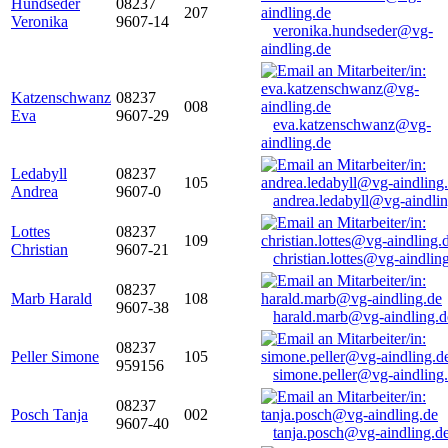
Hundseder
08237
207
Veronika
9607-14
veronika.hundseder@vg-
aindling.de
Katzenschwanz
08237
008
Eva
9607-29
eva.katzenschwanz@vg-
aindling.de
Ledabyll
08237
105
Andrea
9607-0
andrea.ledabyll@vg-aindli
Lottes
08237
109
Christian
9607-21
christian.lottes@vg-aindlin
08237
Marb Harald
108
9607-38
harald.marb@vg-aindling.d
08237
Peller Simone
105
959156
simone.peller@vg-aindling
08237
Posch Tanja
002
9607-40
tanja.posch@vg-aindling.d