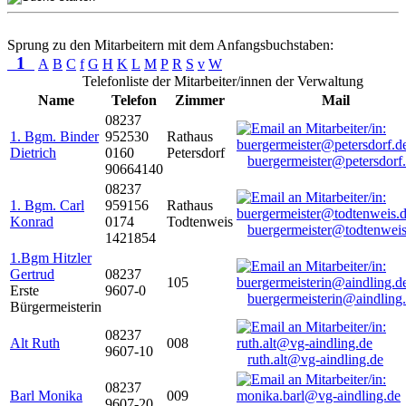
Sprung zu den Mitarbeitern mit dem Anfangsbuchstaben:
1
A
B
C
f
G
H
K
L
M
P
R
S
v
W
Telefonliste der Mitarbeiter/innen der Verwaltung
Name
Telefon
Zimmer
Mail
08237
1. Bgm. Binder
952530
Rathaus
Dietrich
0160
Petersdorf
buergermeister@petersdorf
90664140
08237
1. Bgm. Carl
959156
Rathaus
Konrad
0174
Todtenweis
buergermeister@todtenweis
1421854
1.Bgm Hitzler
Gertrud
08237
105
Erste
9607-0
buergermeisterin@aindling
Bürgermeisterin
08237
Alt Ruth
008
9607-10
ruth.alt@vg-aindling.de
08237
Barl Monika
009
9607-20