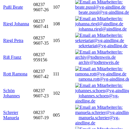
08237
Pußl Beate
107
9607-26
beate.pussl@vg-aindling.de
08237
Riegl Johanna
108
9607-41
johanna.riegl@aindling.de
08237
Riegl Petra
105
9607-35
sekretariat@vg-aindling.de
08237
Riß Franz
959156
archiv@todtenweis.de
08237
Rott Ramona
111
9607-42
ramona.rott@vg-aindling.d
Schön
08237
102
Johannes
9607-23
johannes.schoen@vg-
aindling.de
Schreier
08237
005
Manuela
9607-19
manuela.schreier@vg-
aindling.de