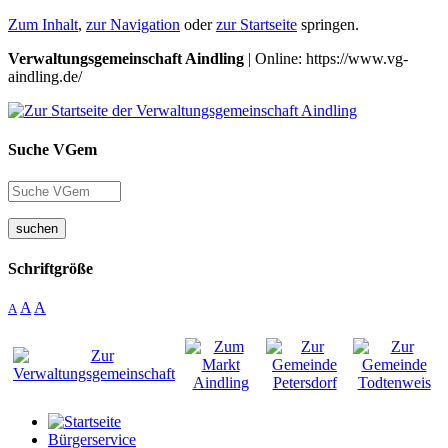
Zum Inhalt
,
zur Navigation
oder
zur Startseite
springen.
Verwaltungsgemeinschaft Aindling
| Online: https://www.vg-
aindling.de/
Suche VGem
suchen
Schriftgröße
A
A
A
Bürgerservice