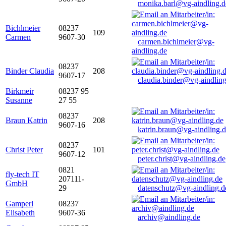
monika.barl@vg-aindling.d
Bichlmeier
08237
109
Carmen
9607-30
carmen.bichlmeier@vg-
aindling.de
08237
Binder Claudia
208
9607-17
claudia.binder@vg-aindling
Birkmeir
08237 95
Susanne
27 55
08237
Braun Katrin
208
9607-16
katrin.braun@vg-aindling.
08237
Christ Peter
101
9607-12
peter.christ@vg-aindling.de
0821
fly-tech IT
207111-
GmbH
29
datenschutz@vg-aindling.d
Gamperl
08237
Elisabeth
9607-36
archiv@aindling.de