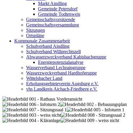
Markt Aindling
Gemeinde Petersdorf
Gemeinde Todtenweis
Gemeinschaftsvorsitzende
Gemeinschaftsversammlung
Sitzungen
Ortspläne
Kommunale Zusammenarbeit
Schulverband Aindling
Schulverband Willprechtszell
Abwasserzweckverband Kabisbachgruppe
Energiepotenzialanalyse
Wasserverband Lechraingruppe
Wasserzweckverband Hardhofgruppe
Wittelsbacher Land
Erholungsgebieteverein Augsburg e.V.
vhs Landkreis Aichach-Friedberg e.V.