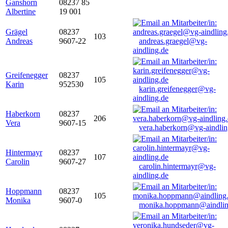
Ganshorn
08237 85
Albertine
19 001
Grägel
08237
103
Andreas
9607-22
andreas.graegel@vg-
aindling.de
Greifenegger
08237
105
Karin
952530
karin.greifenegger@vg-
aindling.de
Haberkorn
08237
206
Vera
9607-15
vera.haberkorn@vg-aindlin
Hintermayr
08237
107
Carolin
9607-27
carolin.hintermayr@vg-
aindling.de
Hoppmann
08237
105
Monika
9607-0
monika.hoppmann@aindlin