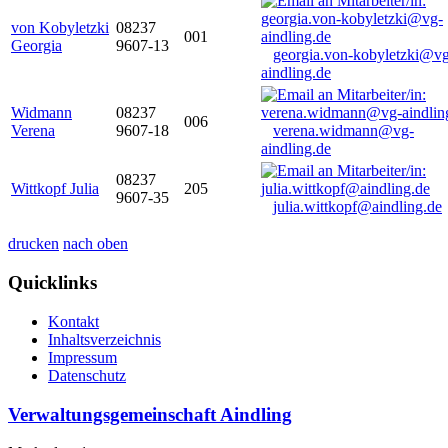
von Kobyletzki
08237
001
Georgia
9607-13
georgia.von-kobyletzki@vg
aindling.de
Widmann
08237
006
Verena
9607-18
verena.widmann@vg-
aindling.de
08237
Wittkopf Julia
205
9607-35
julia.wittkopf@aindling.de
drucken
nach oben
Quicklinks
Kontakt
Inhaltsverzeichnis
Impressum
Datenschutz
Verwaltungsgemeinschaft Aindling