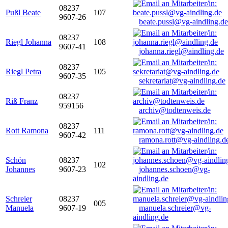
08237
Pußl Beate
107
9607-26
beate.pussl@vg-aindling.de
08237
Riegl Johanna
108
9607-41
johanna.riegl@aindling.de
08237
Riegl Petra
105
9607-35
sekretariat@vg-aindling.de
08237
Riß Franz
959156
archiv@todtenweis.de
08237
Rott Ramona
111
9607-42
ramona.rott@vg-aindling.d
Schön
08237
102
Johannes
9607-23
johannes.schoen@vg-
aindling.de
Schreier
08237
005
Manuela
9607-19
manuela.schreier@vg-
aindling.de