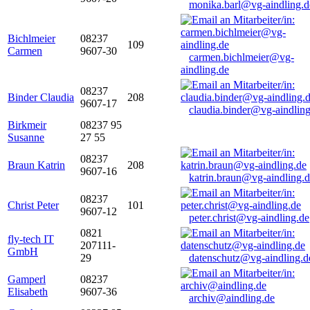
monika.barl@vg-aindling.d
Bichlmeier
08237
109
Carmen
9607-30
carmen.bichlmeier@vg-
aindling.de
08237
Binder Claudia
208
9607-17
claudia.binder@vg-aindling
Birkmeir
08237 95
Susanne
27 55
08237
Braun Katrin
208
9607-16
katrin.braun@vg-aindling.
08237
Christ Peter
101
9607-12
peter.christ@vg-aindling.de
0821
fly-tech IT
207111-
GmbH
29
datenschutz@vg-aindling.d
Gamperl
08237
Elisabeth
9607-36
archiv@aindling.de