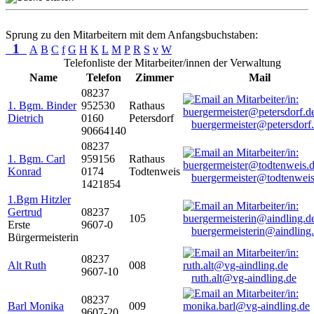
Sprung zu den Mitarbeitern mit dem Anfangsbuchstaben:
1
A
B
C
f
G
H
K
L
M
P
R
S
v
W
Telefonliste der Mitarbeiter/innen der Verwaltung
Name
Telefon
Zimmer
Mail
08237
1. Bgm. Binder
952530
Rathaus
Dietrich
0160
Petersdorf
buergermeister@petersdorf
90664140
08237
1. Bgm. Carl
959156
Rathaus
Konrad
0174
Todtenweis
buergermeister@todtenweis
1421854
1.Bgm Hitzler
Gertrud
08237
105
Erste
9607-0
buergermeisterin@aindling
Bürgermeisterin
08237
Alt Ruth
008
9607-10
ruth.alt@vg-aindling.de
08237
Barl Monika
009
9607-20