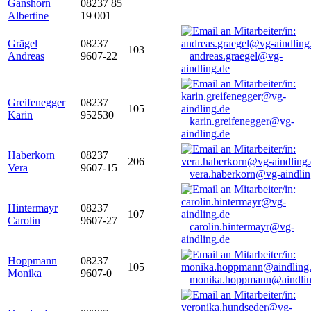
Ganshorn
08237 85
Albertine
19 001
Grägel
08237
103
Andreas
9607-22
andreas.graegel@vg-
aindling.de
Greifenegger
08237
105
Karin
952530
karin.greifenegger@vg-
aindling.de
Haberkorn
08237
206
Vera
9607-15
vera.haberkorn@vg-aindlin
Hintermayr
08237
107
Carolin
9607-27
carolin.hintermayr@vg-
aindling.de
Hoppmann
08237
105
Monika
9607-0
monika.hoppmann@aindlin