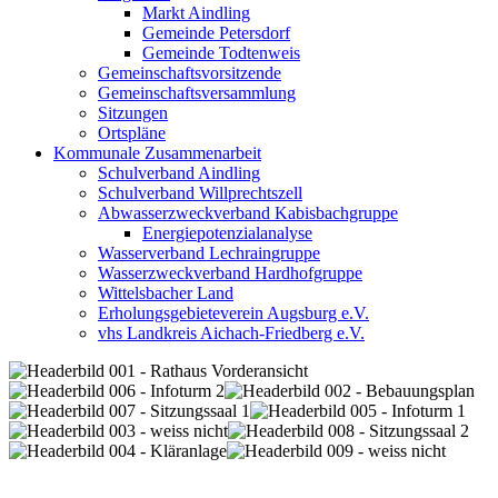
Markt Aindling
Gemeinde Petersdorf
Gemeinde Todtenweis
Gemeinschaftsvorsitzende
Gemeinschaftsversammlung
Sitzungen
Ortspläne
Kommunale Zusammenarbeit
Schulverband Aindling
Schulverband Willprechtszell
Abwasserzweckverband Kabisbachgruppe
Energiepotenzialanalyse
Wasserverband Lechraingruppe
Wasserzweckverband Hardhofgruppe
Wittelsbacher Land
Erholungsgebieteverein Augsburg e.V.
vhs Landkreis Aichach-Friedberg e.V.