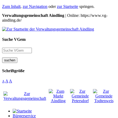
Zum Inhalt
,
zur Navigation
oder
zur Startseite
springen.
Verwaltungsgemeinschaft Aindling
| Online: https://www.vg-
aindling.de/
Suche VGem
suchen
Schriftgröße
A
A
A
Bürgerservice