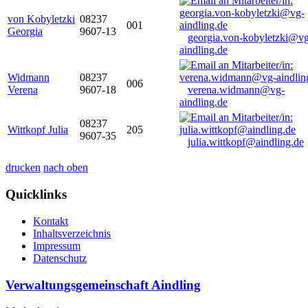
von Kobyletzki
08237
001
Georgia
9607-13
georgia.von-kobyletzki@vg
aindling.de
Widmann
08237
006
Verena
9607-18
verena.widmann@vg-
aindling.de
08237
Wittkopf Julia
205
9607-35
julia.wittkopf@aindling.de
drucken
nach oben
Quicklinks
Kontakt
Inhaltsverzeichnis
Impressum
Datenschutz
Verwaltungsgemeinschaft Aindling