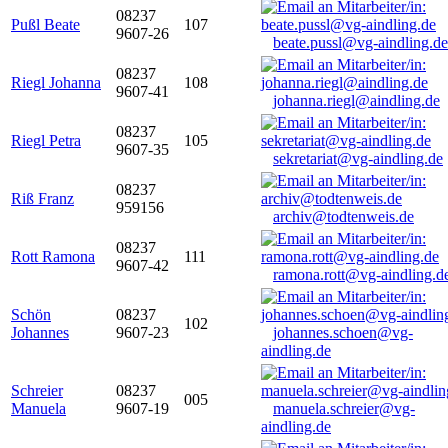
08237
Pußl Beate
107
9607-26
beate.pussl@vg-aindling.de
08237
Riegl Johanna
108
9607-41
johanna.riegl@aindling.de
08237
Riegl Petra
105
9607-35
sekretariat@vg-aindling.de
08237
Riß Franz
959156
archiv@todtenweis.de
08237
Rott Ramona
111
9607-42
ramona.rott@vg-aindling.d
Schön
08237
102
Johannes
9607-23
johannes.schoen@vg-
aindling.de
Schreier
08237
005
Manuela
9607-19
manuela.schreier@vg-
aindling.de