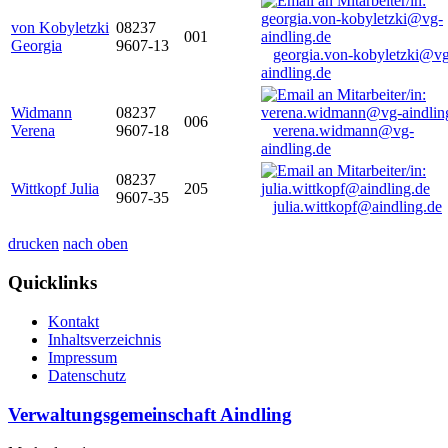
von Kobyletzki
08237
001
Georgia
9607-13
georgia.von-kobyletzki@vg
aindling.de
Widmann
08237
006
Verena
9607-18
verena.widmann@vg-
aindling.de
08237
Wittkopf Julia
205
9607-35
julia.wittkopf@aindling.de
drucken
nach oben
Quicklinks
Kontakt
Inhaltsverzeichnis
Impressum
Datenschutz
Verwaltungsgemeinschaft Aindling