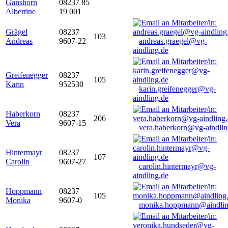
Ganshorn
08237 85
Albertine
19 001
Grägel
08237
103
Andreas
9607-22
andreas.graegel@vg-
aindling.de
Greifenegger
08237
105
Karin
952530
karin.greifenegger@vg-
aindling.de
Haberkorn
08237
206
Vera
9607-15
vera.haberkorn@vg-aindlin
Hintermayr
08237
107
Carolin
9607-27
carolin.hintermayr@vg-
aindling.de
Hoppmann
08237
105
Monika
9607-0
monika.hoppmann@aindlin