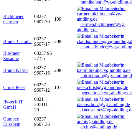
monika.barl@vg-aindling.d
Bichlmeier
08237
109
Carmen
9607-30
carmen.bichlmeier@vg-
aindling.de
08237
Binder Claudia
208
9607-17
claudia.binder@vg-aindling
Birkmeir
08237 95
Susanne
27 55
08237
Braun Katrin
208
9607-16
katrin.braun@vg-aindling.
08237
Christ Peter
101
9607-12
peter.christ@vg-aindling.de
0821
fly-tech IT
207111-
GmbH
29
datenschutz@vg-aindling.d
Gamperl
08237
Elisabeth
9607-36
archiv@aindling.de