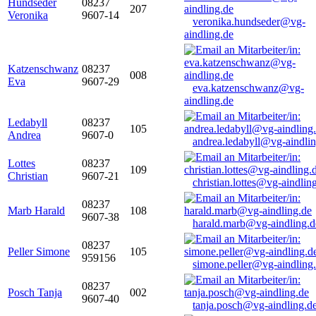
Hundseder
08237
207
Veronika
9607-14
veronika.hundseder@vg-
aindling.de
Katzenschwanz
08237
008
Eva
9607-29
eva.katzenschwanz@vg-
aindling.de
Ledabyll
08237
105
Andrea
9607-0
andrea.ledabyll@vg-aindli
Lottes
08237
109
Christian
9607-21
christian.lottes@vg-aindlin
08237
Marb Harald
108
9607-38
harald.marb@vg-aindling.d
08237
Peller Simone
105
959156
simone.peller@vg-aindling
08237
Posch Tanja
002
9607-40
tanja.posch@vg-aindling.d