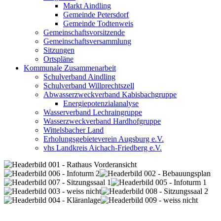
Markt Aindling
Gemeinde Petersdorf
Gemeinde Todtenweis
Gemeinschaftsvorsitzende
Gemeinschaftsversammlung
Sitzungen
Ortspläne
Kommunale Zusammenarbeit
Schulverband Aindling
Schulverband Willprechtszell
Abwasserzweckverband Kabisbachgruppe
Energiepotenzialanalyse
Wasserverband Lechraingruppe
Wasserzweckverband Hardhofgruppe
Wittelsbacher Land
Erholungsgebieteverein Augsburg e.V.
vhs Landkreis Aichach-Friedberg e.V.