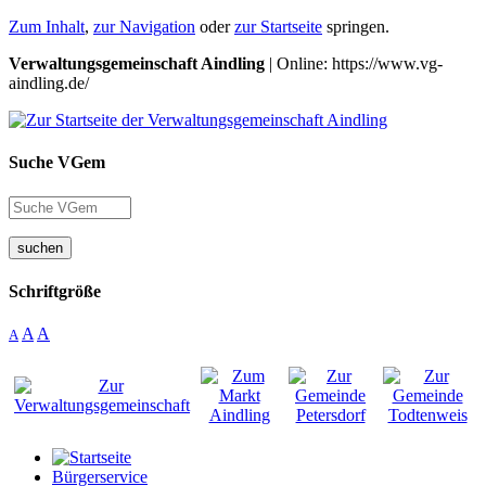
Zum Inhalt
,
zur Navigation
oder
zur Startseite
springen.
Verwaltungsgemeinschaft Aindling
| Online: https://www.vg-
aindling.de/
Suche VGem
suchen
Schriftgröße
A
A
A
Bürgerservice