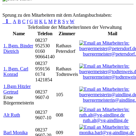
Sprung zu den Mitarbeitern mit dem Anfangsbuchstaben:
1
A
B
C
f
G
H
K
L
M
P
R
S
v
W
Telefonliste der Mitarbeiter/innen der Verwaltung
Name
Telefon
Zimmer
Mail
08237
1. Bgm. Binder
952530
Rathaus
Dietrich
0160
Petersdorf
buergermeister@petersdorf
90664140
08237
1. Bgm. Carl
959156
Rathaus
Konrad
0174
Todtenweis
buergermeister@todtenweis
1421854
1.Bgm Hitzler
Gertrud
08237
105
Erste
9607-0
buergermeisterin@aindling
Bürgermeisterin
08237
Alt Ruth
008
9607-10
ruth.alt@vg-aindling.de
08237
Barl Monika
009
9607-20