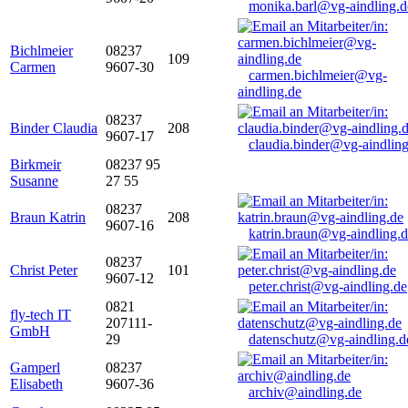
monika.barl@vg-aindling.d
Bichlmeier
08237
109
Carmen
9607-30
carmen.bichlmeier@vg-
aindling.de
08237
Binder Claudia
208
9607-17
claudia.binder@vg-aindling
Birkmeir
08237 95
Susanne
27 55
08237
Braun Katrin
208
9607-16
katrin.braun@vg-aindling.
08237
Christ Peter
101
9607-12
peter.christ@vg-aindling.de
0821
fly-tech IT
207111-
GmbH
29
datenschutz@vg-aindling.d
Gamperl
08237
Elisabeth
9607-36
archiv@aindling.de