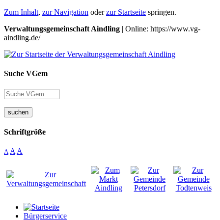
Zum Inhalt
,
zur Navigation
oder
zur Startseite
springen.
Verwaltungsgemeinschaft Aindling
| Online: https://www.vg-
aindling.de/
Suche VGem
suchen
Schriftgröße
A
A
A
Bürgerservice