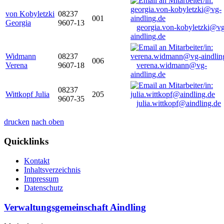
von Kobyletzki
08237
001
Georgia
9607-13
georgia.von-kobyletzki@vg
aindling.de
Widmann
08237
006
Verena
9607-18
verena.widmann@vg-
aindling.de
08237
Wittkopf Julia
205
9607-35
julia.wittkopf@aindling.de
drucken
nach oben
Quicklinks
Kontakt
Inhaltsverzeichnis
Impressum
Datenschutz
Verwaltungsgemeinschaft Aindling