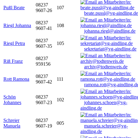
08237
Pußl Beate
107
9607-26
beate.pussl@vg-aindling.de
08237
Riegl Johanna
108
9607-41
johanna.riegl@aindling.de
08237
Riegl Petra
105
9607-35
sekretariat@vg-aindling.de
08237
Riß Franz
959156
archiv@todtenweis.de
08237
Rott Ramona
111
9607-42
ramona.rott@vg-aindling.d
Schön
08237
102
Johannes
9607-23
johannes.schoen@vg-
aindling.de
Schreier
08237
005
Manuela
9607-19
manuela.schreier@vg-
aindling.de