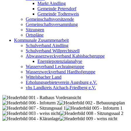
Markt Aindling
Gemeinde Petersdorf
Gemeinde Todtenweis
Gemeinschaftsvorsitzende
Gemeinschaftsversammlung
Sitzungen
Ortspläne
Kommunale Zusammenarbeit
Schulverband Aindling
Schulverband Willprechtszell
Abwasserzweckverband Kabisbachgruppe
Energiepotenzialanalyse
Wasserverband Lechraingruppe
Wasserzweckverband Hardhofgruppe
Wittelsbacher Land
Erholungsgebieteverein Augsburg e.V.
vhs Landkreis Aichach-Friedberg e.V.