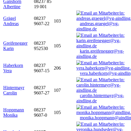
Ganshorn
08237 85
Albertine
19 001
Grägel
08237
103
Andreas
9607-22
andreas.graegel@vg-
aindling.de
Greifenegger
08237
105
Karin
952530
karin.greifenegger@vg-
aindling.de
Haberkorn
08237
206
Vera
9607-15
vera.haberkorn@vg-aindlin
Hintermayr
08237
107
Carolin
9607-27
carolin.hintermayr@vg-
aindling.de
Hoppmann
08237
105
Monika
9607-0
monika.hoppmann@aindlin