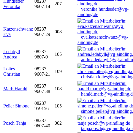
Hundseder
08237
207
Veronika
9607-14
veronika.hundseder@vg-
aindling.de
Katzenschwanz
08237
008
Eva
9607-29
eva.katzenschwanz@vg-
aindling.de
Ledabyll
08237
105
Andrea
9607-0
andrea.ledabyll@vg-aindli
Lottes
08237
109
Christian
9607-21
christian.lottes@vg-aindlin
08237
Marb Harald
108
9607-38
harald.marb@vg-aindling.d
08237
Peller Simone
105
959156
simone.peller@vg-aindling
08237
Posch Tanja
002
9607-40
tanja.posch@vg-aindling.d