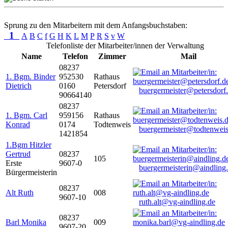
Sprung zu den Mitarbeitern mit dem Anfangsbuchstaben:
1
A
B
C
f
G
H
K
L
M
P
R
S
v
W
Telefonliste der Mitarbeiter/innen der Verwaltung
Name
Telefon
Zimmer
Mail
08237
1. Bgm. Binder
952530
Rathaus
Dietrich
0160
Petersdorf
buergermeister@petersdorf
90664140
08237
1. Bgm. Carl
959156
Rathaus
Konrad
0174
Todtenweis
buergermeister@todtenweis
1421854
1.Bgm Hitzler
Gertrud
08237
105
Erste
9607-0
buergermeisterin@aindling
Bürgermeisterin
08237
Alt Ruth
008
9607-10
ruth.alt@vg-aindling.de
08237
Barl Monika
009
9607-20