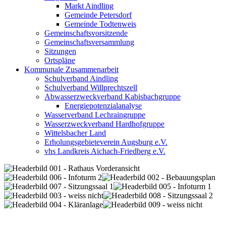
Markt Aindling
Gemeinde Petersdorf
Gemeinde Todtenweis
Gemeinschaftsvorsitzende
Gemeinschaftsversammlung
Sitzungen
Ortspläne
Kommunale Zusammenarbeit
Schulverband Aindling
Schulverband Willprechtszell
Abwasserzweckverband Kabisbachgruppe
Energiepotenzialanalyse
Wasserverband Lechraingruppe
Wasserzweckverband Hardhofgruppe
Wittelsbacher Land
Erholungsgebieteverein Augsburg e.V.
vhs Landkreis Aichach-Friedberg e.V.