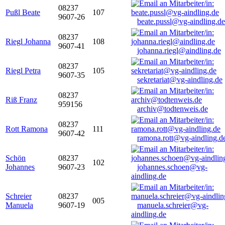
08237
Pußl Beate
107
9607-26
beate.pussl@vg-aindling.de
08237
Riegl Johanna
108
9607-41
johanna.riegl@aindling.de
08237
Riegl Petra
105
9607-35
sekretariat@vg-aindling.de
08237
Riß Franz
959156
archiv@todtenweis.de
08237
Rott Ramona
111
9607-42
ramona.rott@vg-aindling.d
Schön
08237
102
Johannes
9607-23
johannes.schoen@vg-
aindling.de
Schreier
08237
005
Manuela
9607-19
manuela.schreier@vg-
aindling.de