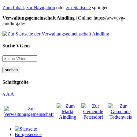
Zum Inhalt
,
zur Navigation
oder
zur Startseite
springen.
Verwaltungsgemeinschaft Aindling
| Online: https://www.vg-
aindling.de/
Suche VGem
suchen
Schriftgröße
A
A
A
Bürgerservice