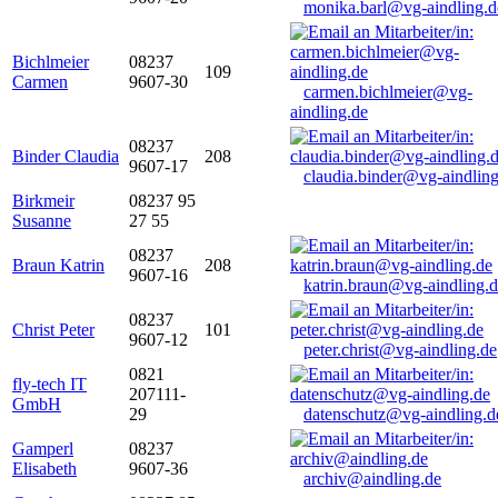
monika.barl@vg-aindling.d
Bichlmeier
08237
109
Carmen
9607-30
carmen.bichlmeier@vg-
aindling.de
08237
Binder Claudia
208
9607-17
claudia.binder@vg-aindling
Birkmeir
08237 95
Susanne
27 55
08237
Braun Katrin
208
9607-16
katrin.braun@vg-aindling.
08237
Christ Peter
101
9607-12
peter.christ@vg-aindling.de
0821
fly-tech IT
207111-
GmbH
29
datenschutz@vg-aindling.d
Gamperl
08237
Elisabeth
9607-36
archiv@aindling.de