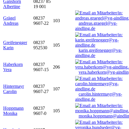
Ganshorn
08237 85
Albertine
19 001
Grägel
08237
103
Andreas
9607-22
andreas.graegel@vg-
aindling.de
Greifenegger
08237
105
Karin
952530
karin.greifenegger@vg-
aindling.de
Haberkorn
08237
206
Vera
9607-15
vera.haberkorn@vg-aindlin
Hintermayr
08237
107
Carolin
9607-27
carolin.hintermayr@vg-
aindling.de
Hoppmann
08237
105
Monika
9607-0
monika.hoppmann@aindlin