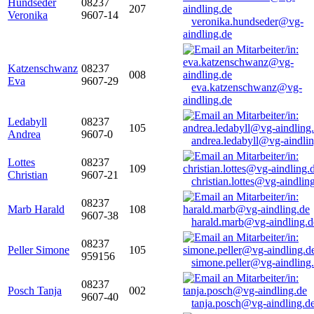
Hundseder
08237
207
Veronika
9607-14
veronika.hundseder@vg-
aindling.de
Katzenschwanz
08237
008
Eva
9607-29
eva.katzenschwanz@vg-
aindling.de
Ledabyll
08237
105
Andrea
9607-0
andrea.ledabyll@vg-aindli
Lottes
08237
109
Christian
9607-21
christian.lottes@vg-aindlin
08237
Marb Harald
108
9607-38
harald.marb@vg-aindling.d
08237
Peller Simone
105
959156
simone.peller@vg-aindling
08237
Posch Tanja
002
9607-40
tanja.posch@vg-aindling.d