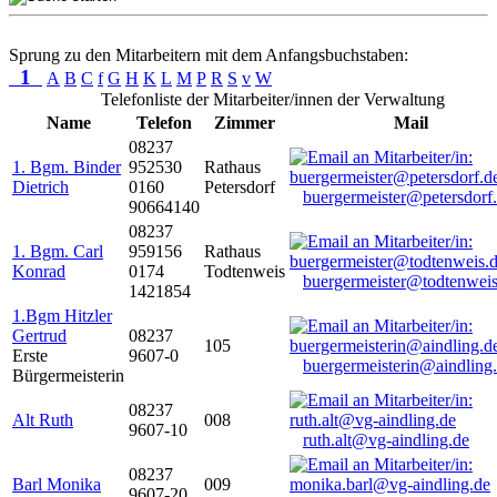
Sprung zu den Mitarbeitern mit dem Anfangsbuchstaben:
1
A
B
C
f
G
H
K
L
M
P
R
S
v
W
Telefonliste der Mitarbeiter/innen der Verwaltung
Name
Telefon
Zimmer
Mail
08237
1. Bgm. Binder
952530
Rathaus
Dietrich
0160
Petersdorf
buergermeister@petersdorf
90664140
08237
1. Bgm. Carl
959156
Rathaus
Konrad
0174
Todtenweis
buergermeister@todtenweis
1421854
1.Bgm Hitzler
Gertrud
08237
105
Erste
9607-0
buergermeisterin@aindling
Bürgermeisterin
08237
Alt Ruth
008
9607-10
ruth.alt@vg-aindling.de
08237
Barl Monika
009
9607-20