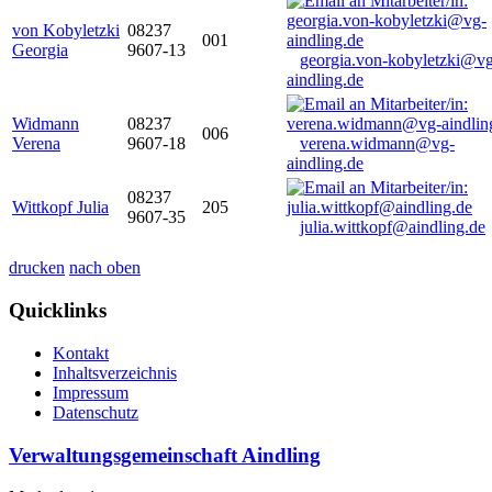
von Kobyletzki
08237
001
Georgia
9607-13
georgia.von-kobyletzki@vg
aindling.de
Widmann
08237
006
Verena
9607-18
verena.widmann@vg-
aindling.de
08237
Wittkopf Julia
205
9607-35
julia.wittkopf@aindling.de
drucken
nach oben
Quicklinks
Kontakt
Inhaltsverzeichnis
Impressum
Datenschutz
Verwaltungsgemeinschaft Aindling