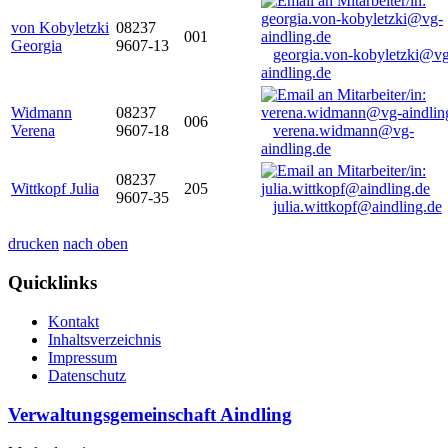
von Kobyletzki
08237
001
Georgia
9607-13
georgia.von-kobyletzki@vg
aindling.de
Widmann
08237
006
Verena
9607-18
verena.widmann@vg-
aindling.de
08237
Wittkopf Julia
205
9607-35
julia.wittkopf@aindling.de
drucken
nach oben
Quicklinks
Kontakt
Inhaltsverzeichnis
Impressum
Datenschutz
Verwaltungsgemeinschaft Aindling