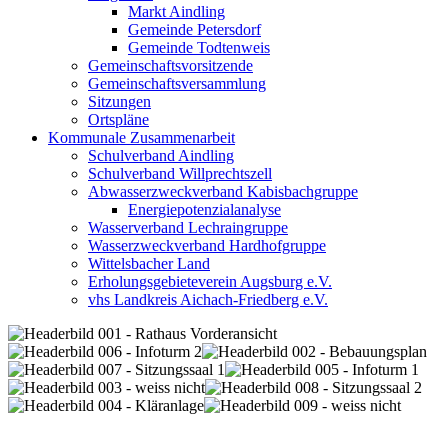
Markt Aindling
Gemeinde Petersdorf
Gemeinde Todtenweis
Gemeinschaftsvorsitzende
Gemeinschaftsversammlung
Sitzungen
Ortspläne
Kommunale Zusammenarbeit
Schulverband Aindling
Schulverband Willprechtszell
Abwasserzweckverband Kabisbachgruppe
Energiepotenzialanalyse
Wasserverband Lechraingruppe
Wasserzweckverband Hardhofgruppe
Wittelsbacher Land
Erholungsgebieteverein Augsburg e.V.
vhs Landkreis Aichach-Friedberg e.V.