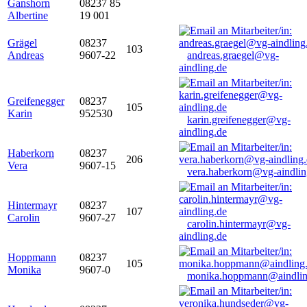
Ganshorn
08237 85
Albertine
19 001
Grägel
08237
103
Andreas
9607-22
andreas.graegel@vg-
aindling.de
Greifenegger
08237
105
Karin
952530
karin.greifenegger@vg-
aindling.de
Haberkorn
08237
206
Vera
9607-15
vera.haberkorn@vg-aindlin
Hintermayr
08237
107
Carolin
9607-27
carolin.hintermayr@vg-
aindling.de
Hoppmann
08237
105
Monika
9607-0
monika.hoppmann@aindlin