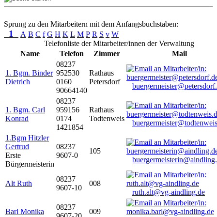
Sprung zu den Mitarbeitern mit dem Anfangsbuchstaben:
1
A
B
C
f
G
H
K
L
M
P
R
S
v
W
Telefonliste der Mitarbeiter/innen der Verwaltung
Name
Telefon
Zimmer
Mail
08237
1. Bgm. Binder
952530
Rathaus
Dietrich
0160
Petersdorf
buergermeister@petersdorf
90664140
08237
1. Bgm. Carl
959156
Rathaus
Konrad
0174
Todtenweis
buergermeister@todtenweis
1421854
1.Bgm Hitzler
Gertrud
08237
105
Erste
9607-0
buergermeisterin@aindling
Bürgermeisterin
08237
Alt Ruth
008
9607-10
ruth.alt@vg-aindling.de
08237
Barl Monika
009
9607-20