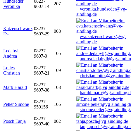
Hundseder
08237
207
Veronika
9607-14
veronika.hundseder@vg-
aindling.de
Katzenschwanz
08237
008
Eva
9607-29
eva.katzenschwanz@vg-
aindling.de
Ledabyll
08237
105
Andrea
9607-0
andrea.ledabyll@vg-aindli
Lottes
08237
109
Christian
9607-21
christian.lottes@vg-aindlin
08237
Marb Harald
108
9607-38
harald.marb@vg-aindling.d
08237
Peller Simone
105
959156
simone.peller@vg-aindling
08237
Posch Tanja
002
9607-40
tanja.posch@vg-aindling.d