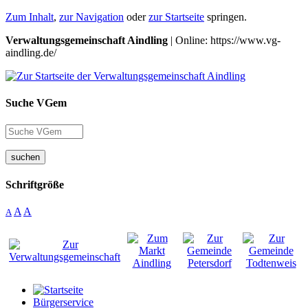
Zum Inhalt
,
zur Navigation
oder
zur Startseite
springen.
Verwaltungsgemeinschaft Aindling
| Online: https://www.vg-
aindling.de/
Suche VGem
suchen
Schriftgröße
A
A
A
Bürgerservice