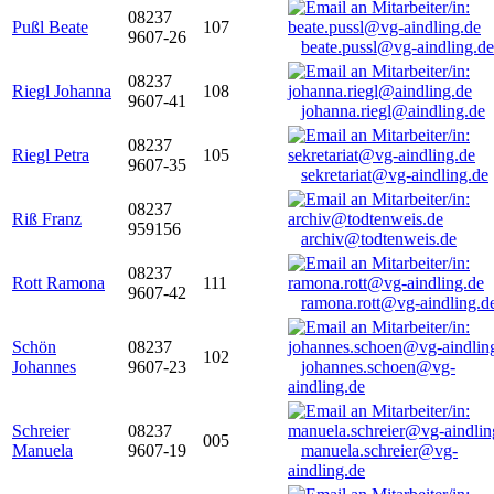
08237
Pußl Beate
107
9607-26
beate.pussl@vg-aindling.de
08237
Riegl Johanna
108
9607-41
johanna.riegl@aindling.de
08237
Riegl Petra
105
9607-35
sekretariat@vg-aindling.de
08237
Riß Franz
959156
archiv@todtenweis.de
08237
Rott Ramona
111
9607-42
ramona.rott@vg-aindling.d
Schön
08237
102
Johannes
9607-23
johannes.schoen@vg-
aindling.de
Schreier
08237
005
Manuela
9607-19
manuela.schreier@vg-
aindling.de