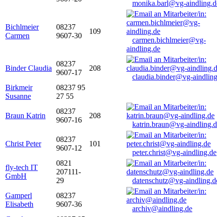
monika.barl@vg-aindling.d
Bichlmeier
08237
109
Carmen
9607-30
carmen.bichlmeier@vg-
aindling.de
08237
Binder Claudia
208
9607-17
claudia.binder@vg-aindling
Birkmeir
08237 95
Susanne
27 55
08237
Braun Katrin
208
9607-16
katrin.braun@vg-aindling.
08237
Christ Peter
101
9607-12
peter.christ@vg-aindling.de
0821
fly-tech IT
207111-
GmbH
29
datenschutz@vg-aindling.d
Gamperl
08237
Elisabeth
9607-36
archiv@aindling.de