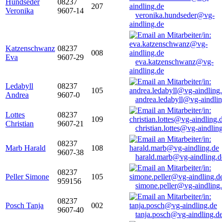
Hundseder
08237
207
Veronika
9607-14
veronika.hundseder@vg-
aindling.de
Katzenschwanz
08237
008
Eva
9607-29
eva.katzenschwanz@vg-
aindling.de
Ledabyll
08237
105
Andrea
9607-0
andrea.ledabyll@vg-aindli
Lottes
08237
109
Christian
9607-21
christian.lottes@vg-aindlin
08237
Marb Harald
108
9607-38
harald.marb@vg-aindling.d
08237
Peller Simone
105
959156
simone.peller@vg-aindling
08237
Posch Tanja
002
9607-40
tanja.posch@vg-aindling.d