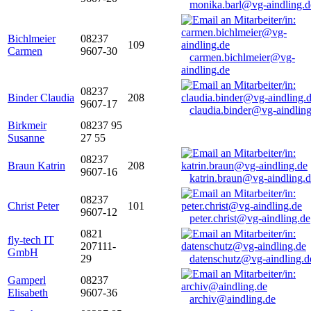
monika.barl@vg-aindling.d
Bichlmeier
08237
109
Carmen
9607-30
carmen.bichlmeier@vg-
aindling.de
08237
Binder Claudia
208
9607-17
claudia.binder@vg-aindling
Birkmeir
08237 95
Susanne
27 55
08237
Braun Katrin
208
9607-16
katrin.braun@vg-aindling.
08237
Christ Peter
101
9607-12
peter.christ@vg-aindling.de
0821
fly-tech IT
207111-
GmbH
29
datenschutz@vg-aindling.d
Gamperl
08237
Elisabeth
9607-36
archiv@aindling.de