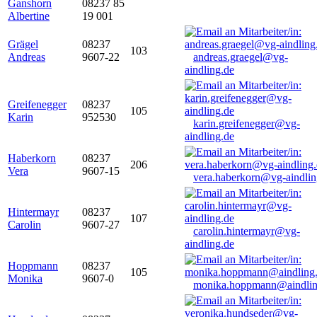
Ganshorn
08237 85
Albertine
19 001
Grägel
08237
103
Andreas
9607-22
andreas.graegel@vg-
aindling.de
Greifenegger
08237
105
Karin
952530
karin.greifenegger@vg-
aindling.de
Haberkorn
08237
206
Vera
9607-15
vera.haberkorn@vg-aindlin
Hintermayr
08237
107
Carolin
9607-27
carolin.hintermayr@vg-
aindling.de
Hoppmann
08237
105
Monika
9607-0
monika.hoppmann@aindlin