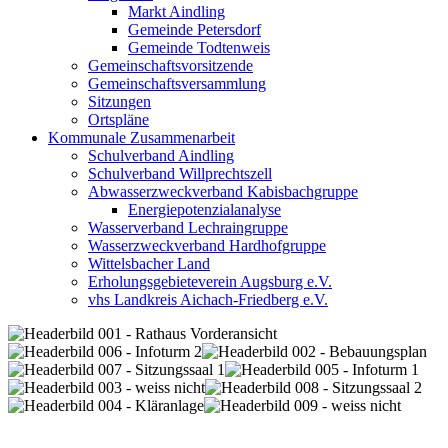
Markt Aindling
Gemeinde Petersdorf
Gemeinde Todtenweis
Gemeinschaftsvorsitzende
Gemeinschaftsversammlung
Sitzungen
Ortspläne
Kommunale Zusammenarbeit
Schulverband Aindling
Schulverband Willprechtszell
Abwasserzweckverband Kabisbachgruppe
Energiepotenzialanalyse
Wasserverband Lechraingruppe
Wasserzweckverband Hardhofgruppe
Wittelsbacher Land
Erholungsgebieteverein Augsburg e.V.
vhs Landkreis Aichach-Friedberg e.V.