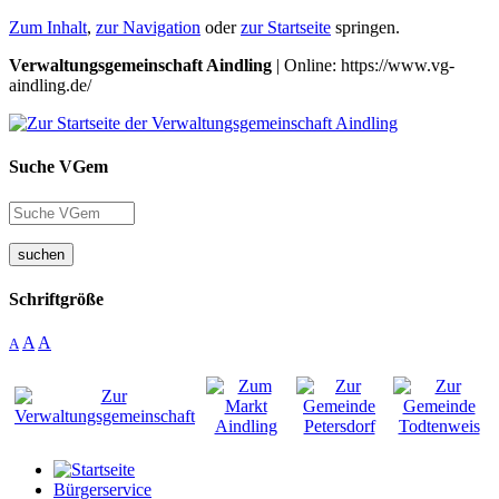
Zum Inhalt
,
zur Navigation
oder
zur Startseite
springen.
Verwaltungsgemeinschaft Aindling
| Online: https://www.vg-
aindling.de/
Suche VGem
suchen
Schriftgröße
A
A
A
Bürgerservice