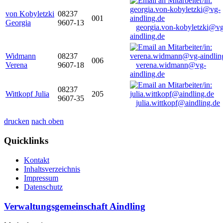
von Kobyletzki
08237
001
Georgia
9607-13
georgia.von-kobyletzki@vg
aindling.de
Widmann
08237
006
Verena
9607-18
verena.widmann@vg-
aindling.de
08237
Wittkopf Julia
205
9607-35
julia.wittkopf@aindling.de
drucken
nach oben
Quicklinks
Kontakt
Inhaltsverzeichnis
Impressum
Datenschutz
Verwaltungsgemeinschaft Aindling