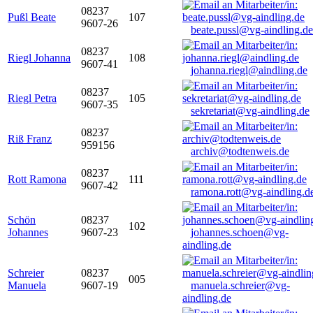
08237
Pußl Beate
107
9607-26
beate.pussl@vg-aindling.de
08237
Riegl Johanna
108
9607-41
johanna.riegl@aindling.de
08237
Riegl Petra
105
9607-35
sekretariat@vg-aindling.de
08237
Riß Franz
959156
archiv@todtenweis.de
08237
Rott Ramona
111
9607-42
ramona.rott@vg-aindling.d
Schön
08237
102
Johannes
9607-23
johannes.schoen@vg-
aindling.de
Schreier
08237
005
Manuela
9607-19
manuela.schreier@vg-
aindling.de