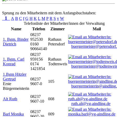
Sprung zu den Mitarbeitern mit dem Anfangsbuchstaben:
1
A
B
C
f
G
H
K
L
M
P
R
S
v
W
Telefonliste der Mitarbeiter/innen der Verwaltung
Name
Telefon
Zimmer
Mail
08237
1. Bgm. Binder
952530
Rathaus
Dietrich
0160
Petersdorf
buergermeister@petersdorf
90664140
08237
1. Bgm. Carl
959156
Rathaus
Konrad
0174
Todtenweis
buergermeister@todtenweis
1421854
1.Bgm Hitzler
Gertrud
08237
105
Erste
9607-0
buergermeisterin@aindling
Bürgermeisterin
08237
Alt Ruth
008
9607-10
ruth.alt@vg-aindling.de
08237
Barl Monika
009
9607-20