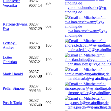
Hundseder
08237
207
Veronika
9607-14
veronika.hundseder@vg-
aindling.de
Katzenschwanz
08237
008
Eva
9607-29
eva.katzenschwanz@vg-
aindling.de
Ledabyll
08237
105
Andrea
9607-0
andrea.ledabyll@vg-aindli
Lottes
08237
109
Christian
9607-21
christian.lottes@vg-aindlin
08237
Marb Harald
108
9607-38
harald.marb@vg-aindling.d
08237
Peller Simone
105
959156
simone.peller@vg-aindling
08237
Posch Tanja
002
9607-40
tanja.posch@vg-aindling.d