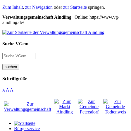
Zum Inhalt
,
zur Navigation
oder
zur Startseite
springen.
Verwaltungsgemeinschaft Aindling
| Online: https://www.vg-
aindling.de/
Suche VGem
suchen
Schriftgröße
A
A
A
Bürgerservice