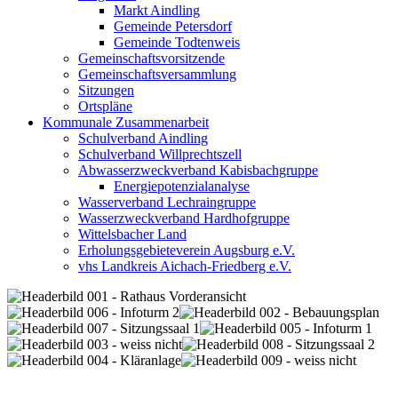
Markt Aindling
Gemeinde Petersdorf
Gemeinde Todtenweis
Gemeinschaftsvorsitzende
Gemeinschaftsversammlung
Sitzungen
Ortspläne
Kommunale Zusammenarbeit
Schulverband Aindling
Schulverband Willprechtszell
Abwasserzweckverband Kabisbachgruppe
Energiepotenzialanalyse
Wasserverband Lechraingruppe
Wasserzweckverband Hardhofgruppe
Wittelsbacher Land
Erholungsgebieteverein Augsburg e.V.
vhs Landkreis Aichach-Friedberg e.V.