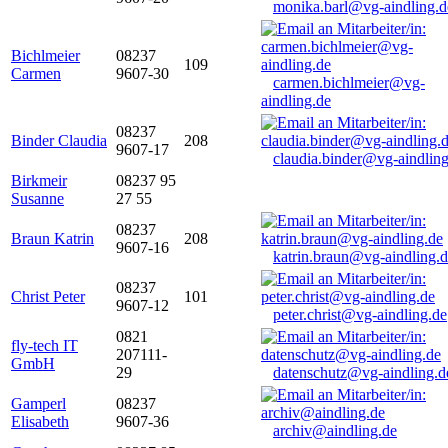
monika.barl@vg-aindling.d
Bichlmeier
08237
109
Carmen
9607-30
carmen.bichlmeier@vg-
aindling.de
08237
Binder Claudia
208
9607-17
claudia.binder@vg-aindling
Birkmeir
08237 95
Susanne
27 55
08237
Braun Katrin
208
9607-16
katrin.braun@vg-aindling.
08237
Christ Peter
101
9607-12
peter.christ@vg-aindling.de
0821
fly-tech IT
207111-
GmbH
29
datenschutz@vg-aindling.d
Gamperl
08237
Elisabeth
9607-36
archiv@aindling.de