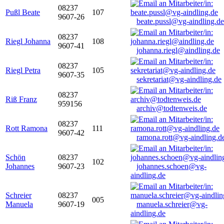
08237
Pußl Beate
107
9607-26
beate.pussl@vg-aindling.de
08237
Riegl Johanna
108
9607-41
johanna.riegl@aindling.de
08237
Riegl Petra
105
9607-35
sekretariat@vg-aindling.de
08237
Riß Franz
959156
archiv@todtenweis.de
08237
Rott Ramona
111
9607-42
ramona.rott@vg-aindling.d
Schön
08237
102
Johannes
9607-23
johannes.schoen@vg-
aindling.de
Schreier
08237
005
Manuela
9607-19
manuela.schreier@vg-
aindling.de