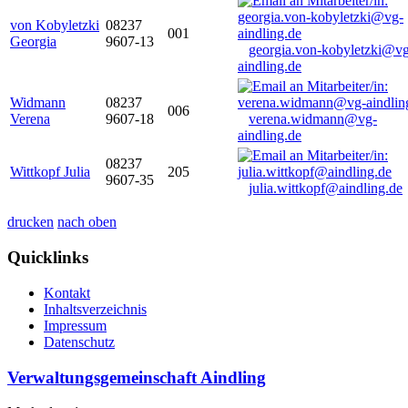
von Kobyletzki
08237
001
Georgia
9607-13
georgia.von-kobyletzki@vg
aindling.de
Widmann
08237
006
Verena
9607-18
verena.widmann@vg-
aindling.de
08237
Wittkopf Julia
205
9607-35
julia.wittkopf@aindling.de
drucken
nach oben
Quicklinks
Kontakt
Inhaltsverzeichnis
Impressum
Datenschutz
Verwaltungsgemeinschaft Aindling