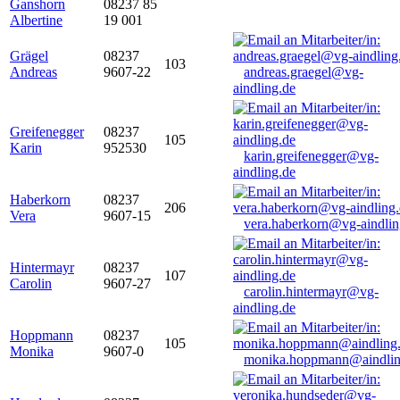
Ganshorn
08237 85
Albertine
19 001
Grägel
08237
103
Andreas
9607-22
andreas.graegel@vg-
aindling.de
Greifenegger
08237
105
Karin
952530
karin.greifenegger@vg-
aindling.de
Haberkorn
08237
206
Vera
9607-15
vera.haberkorn@vg-aindlin
Hintermayr
08237
107
Carolin
9607-27
carolin.hintermayr@vg-
aindling.de
Hoppmann
08237
105
Monika
9607-0
monika.hoppmann@aindlin