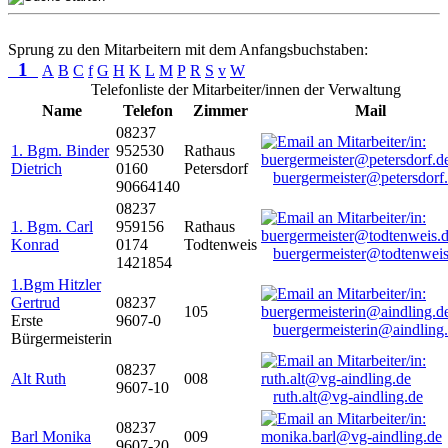
Sprung zu den Mitarbeitern mit dem Anfangsbuchstaben:
1
A
B
C
f
G
H
K
L
M
P
R
S
v
W
Telefonliste der Mitarbeiter/innen der Verwaltung
Name
Telefon
Zimmer
Mail
08237
1. Bgm. Binder
952530
Rathaus
Dietrich
0160
Petersdorf
buergermeister@petersdorf
90664140
08237
1. Bgm. Carl
959156
Rathaus
Konrad
0174
Todtenweis
buergermeister@todtenweis
1421854
1.Bgm Hitzler
Gertrud
08237
105
Erste
9607-0
buergermeisterin@aindling
Bürgermeisterin
08237
Alt Ruth
008
9607-10
ruth.alt@vg-aindling.de
08237
Barl Monika
009
9607-20