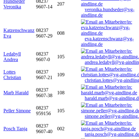
Hundseder
08237
207
Veronika
9607-14
veronika.hundseder@vg-
aindling.de
Katzenschwanz
08237
008
Eva
9607-29
eva.katzenschwanz@vg-
aindling.de
Ledabyll
08237
105
Andrea
9607-0
andrea.ledabyll@vg-aindli
Lottes
08237
109
Christian
9607-21
christian.lottes@vg-aindlin
08237
Marb Harald
108
9607-38
harald.marb@vg-aindling.d
08237
Peller Simone
105
959156
simone.peller@vg-aindling
08237
Posch Tanja
002
9607-40
tanja.posch@vg-aindling.d