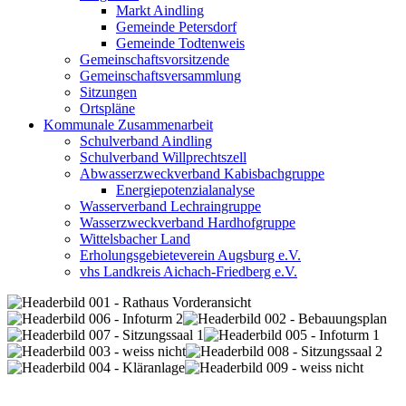
Markt Aindling
Gemeinde Petersdorf
Gemeinde Todtenweis
Gemeinschaftsvorsitzende
Gemeinschaftsversammlung
Sitzungen
Ortspläne
Kommunale Zusammenarbeit
Schulverband Aindling
Schulverband Willprechtszell
Abwasserzweckverband Kabisbachgruppe
Energiepotenzialanalyse
Wasserverband Lechraingruppe
Wasserzweckverband Hardhofgruppe
Wittelsbacher Land
Erholungsgebieteverein Augsburg e.V.
vhs Landkreis Aichach-Friedberg e.V.