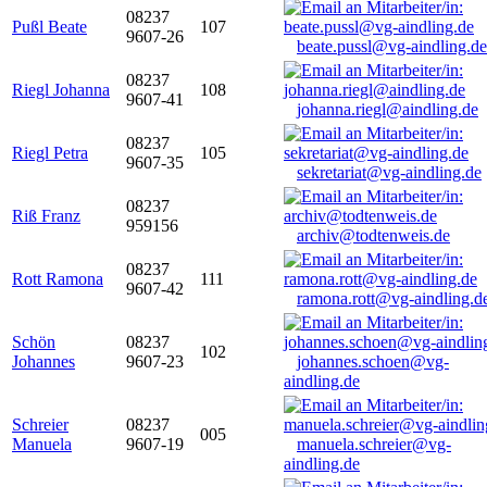
08237
Pußl Beate
107
9607-26
beate.pussl@vg-aindling.de
08237
Riegl Johanna
108
9607-41
johanna.riegl@aindling.de
08237
Riegl Petra
105
9607-35
sekretariat@vg-aindling.de
08237
Riß Franz
959156
archiv@todtenweis.de
08237
Rott Ramona
111
9607-42
ramona.rott@vg-aindling.d
Schön
08237
102
Johannes
9607-23
johannes.schoen@vg-
aindling.de
Schreier
08237
005
Manuela
9607-19
manuela.schreier@vg-
aindling.de