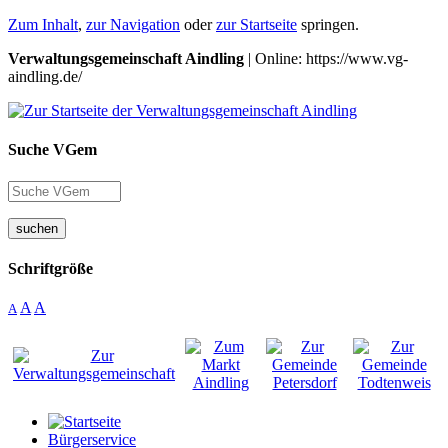
Zum Inhalt
,
zur Navigation
oder
zur Startseite
springen.
Verwaltungsgemeinschaft Aindling
| Online: https://www.vg-
aindling.de/
Suche VGem
suchen
Schriftgröße
A
A
A
Bürgerservice