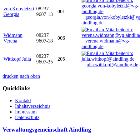
von Kobyletzki
08237
001
Georgia
9607-13
georgia.von-kobyletzki@vg
aindling.de
Widmann
08237
006
Verena
9607-18
verena.widmann@vg-
aindling.de
08237
Wittkopf Julia
205
9607-35
julia.wittkopf@aindling.de
drucken
nach oben
Quicklinks
Kontakt
Inhaltsverzeichnis
Impressum
Datenschutz
Verwaltungsgemeinschaft Aindling