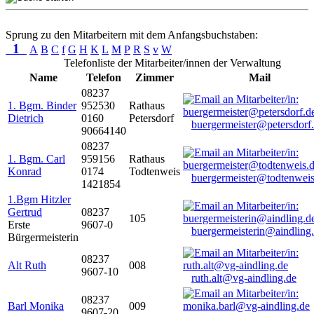
Sprung zu den Mitarbeitern mit dem Anfangsbuchstaben:
1
A
B
C
f
G
H
K
L
M
P
R
S
v
W
Telefonliste der Mitarbeiter/innen der Verwaltung
Name
Telefon
Zimmer
Mail
08237
1. Bgm. Binder
952530
Rathaus
Dietrich
0160
Petersdorf
buergermeister@petersdorf
90664140
08237
1. Bgm. Carl
959156
Rathaus
Konrad
0174
Todtenweis
buergermeister@todtenweis
1421854
1.Bgm Hitzler
Gertrud
08237
105
Erste
9607-0
buergermeisterin@aindling
Bürgermeisterin
08237
Alt Ruth
008
9607-10
ruth.alt@vg-aindling.de
08237
Barl Monika
009
9607-20