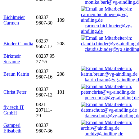
monika.barl@vg-aindling.d
Bichlmeier
08237
109
Carmen
9607-30
carmen.bichlmeier@vg-
aindling.de
08237
Binder Claudia
208
9607-17
claudia.binder@vg-aindling
Birkmeir
08237 95
Susanne
27 55
08237
Braun Katrin
208
9607-16
katrin.braun@vg-aindling.
08237
Christ Peter
101
9607-12
peter.christ@vg-aindling.de
0821
fly-tech IT
207111-
GmbH
29
datenschutz@vg-aindling.d
Gamperl
08237
Elisabeth
9607-36
archiv@aindling.de