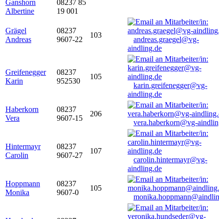
Ganshorn
08237 85
Albertine
19 001
Grägel
08237
103
Andreas
9607-22
andreas.graegel@vg-
aindling.de
Greifenegger
08237
105
Karin
952530
karin.greifenegger@vg-
aindling.de
Haberkorn
08237
206
Vera
9607-15
vera.haberkorn@vg-aindlin
Hintermayr
08237
107
Carolin
9607-27
carolin.hintermayr@vg-
aindling.de
Hoppmann
08237
105
Monika
9607-0
monika.hoppmann@aindlin