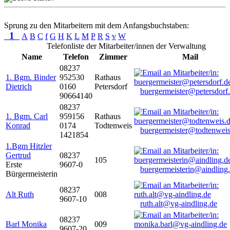
Sprung zu den Mitarbeitern mit dem Anfangsbuchstaben:
1
A
B
C
f
G
H
K
L
M
P
R
S
v
W
Telefonliste der Mitarbeiter/innen der Verwaltung
Name
Telefon
Zimmer
Mail
08237
1. Bgm. Binder
952530
Rathaus
Dietrich
0160
Petersdorf
buergermeister@petersdorf
90664140
08237
1. Bgm. Carl
959156
Rathaus
Konrad
0174
Todtenweis
buergermeister@todtenweis
1421854
1.Bgm Hitzler
Gertrud
08237
105
Erste
9607-0
buergermeisterin@aindling
Bürgermeisterin
08237
Alt Ruth
008
9607-10
ruth.alt@vg-aindling.de
08237
Barl Monika
009
9607-20