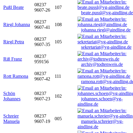
08237
Pußl Beate
107
9607-26
beate.pussl@vg-aindling.de
08237
Riegl Johanna
108
9607-41
johanna.riegl@aindling.de
08237
Riegl Petra
105
9607-35
sekretariat@vg-aindling.de
08237
Riß Franz
959156
archiv@todtenweis.de
08237
Rott Ramona
111
9607-42
ramona.rott@vg-aindling.d
Schön
08237
102
Johannes
9607-23
johannes.schoen@vg-
aindling.de
Schreier
08237
005
Manuela
9607-19
manuela.schreier@vg-
aindling.de