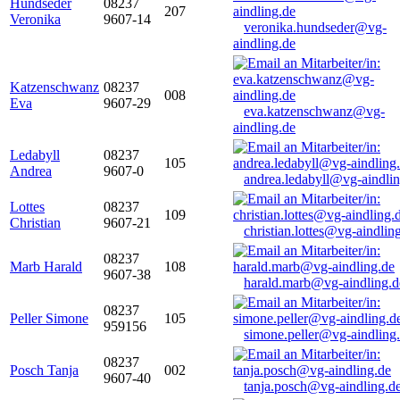
Hundseder
08237
207
Veronika
9607-14
veronika.hundseder@vg-
aindling.de
Katzenschwanz
08237
008
Eva
9607-29
eva.katzenschwanz@vg-
aindling.de
Ledabyll
08237
105
Andrea
9607-0
andrea.ledabyll@vg-aindli
Lottes
08237
109
Christian
9607-21
christian.lottes@vg-aindlin
08237
Marb Harald
108
9607-38
harald.marb@vg-aindling.d
08237
Peller Simone
105
959156
simone.peller@vg-aindling
08237
Posch Tanja
002
9607-40
tanja.posch@vg-aindling.d