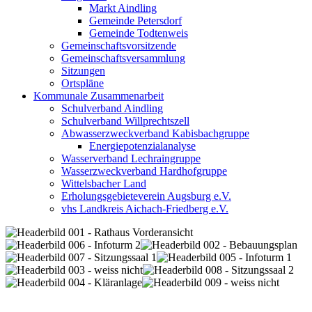
Markt Aindling
Gemeinde Petersdorf
Gemeinde Todtenweis
Gemeinschaftsvorsitzende
Gemeinschaftsversammlung
Sitzungen
Ortspläne
Kommunale Zusammenarbeit
Schulverband Aindling
Schulverband Willprechtszell
Abwasserzweckverband Kabisbachgruppe
Energiepotenzialanalyse
Wasserverband Lechraingruppe
Wasserzweckverband Hardhofgruppe
Wittelsbacher Land
Erholungsgebieteverein Augsburg e.V.
vhs Landkreis Aichach-Friedberg e.V.