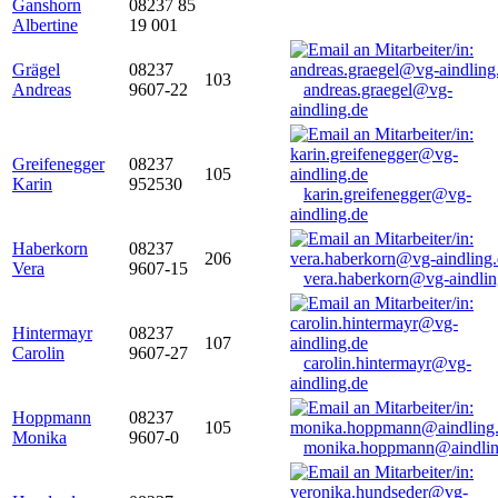
Ganshorn
08237 85
Albertine
19 001
Grägel
08237
103
Andreas
9607-22
andreas.graegel@vg-
aindling.de
Greifenegger
08237
105
Karin
952530
karin.greifenegger@vg-
aindling.de
Haberkorn
08237
206
Vera
9607-15
vera.haberkorn@vg-aindlin
Hintermayr
08237
107
Carolin
9607-27
carolin.hintermayr@vg-
aindling.de
Hoppmann
08237
105
Monika
9607-0
monika.hoppmann@aindlin