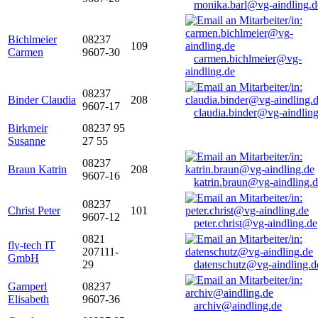
monika.barl@vg-aindling.d
Bichlmeier
08237
109
Carmen
9607-30
carmen.bichlmeier@vg-
aindling.de
08237
Binder Claudia
208
9607-17
claudia.binder@vg-aindling
Birkmeir
08237 95
Susanne
27 55
08237
Braun Katrin
208
9607-16
katrin.braun@vg-aindling.
08237
Christ Peter
101
9607-12
peter.christ@vg-aindling.de
0821
fly-tech IT
207111-
GmbH
29
datenschutz@vg-aindling.d
Gamperl
08237
Elisabeth
9607-36
archiv@aindling.de