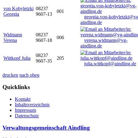
von Kobyletzki
08237
001
Georgia
9607-13
georgia.von-kobyletzki@vg
aindling.de
Widmann
08237
006
Verena
9607-18
verena.widmann@vg-
aindling.de
08237
Wittkopf Julia
205
9607-35
julia.wittkopf@aindling.de
drucken
nach oben
Quicklinks
Kontakt
Inhaltsverzeichnis
Impressum
Datenschutz
Verwaltungsgemeinschaft Aindling