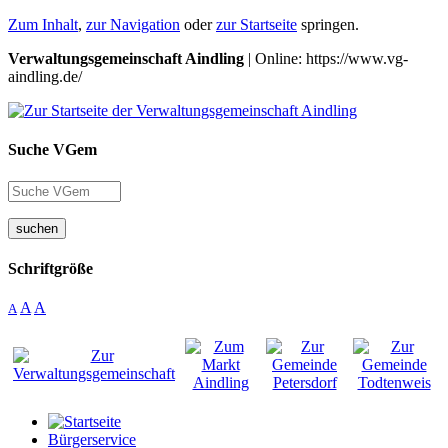
Zum Inhalt
,
zur Navigation
oder
zur Startseite
springen.
Verwaltungsgemeinschaft Aindling
| Online: https://www.vg-
aindling.de/
Suche VGem
suchen
Schriftgröße
A
A
A
Bürgerservice